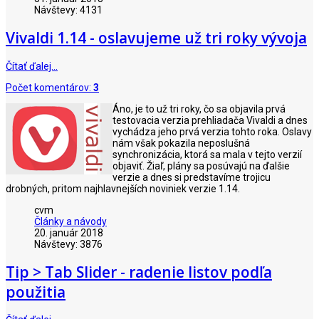
Návštevy: 4131
Vivaldi 1.14 - oslavujeme už tri roky vývoja
Čítať ďalej…
Počet komentárov:
3
Áno, je to už tri roky, čo sa objavila prvá
testovacia verzia prehliadača Vivaldi a dnes
vychádza jeho prvá verzia tohto roka. Oslavy
nám však pokazila neposlušná
synchronizácia, ktorá sa mala v tejto verzií
objaviť. Žiaľ, plány sa posúvajú na ďalšie
verzie a dnes si predstavíme trojicu
drobných, pritom najhlavnejších noviniek verzie 1.14.
cvm
Články a návody
20. január 2018
Návštevy: 3876
Tip > Tab Slider - radenie listov podľa
použitia