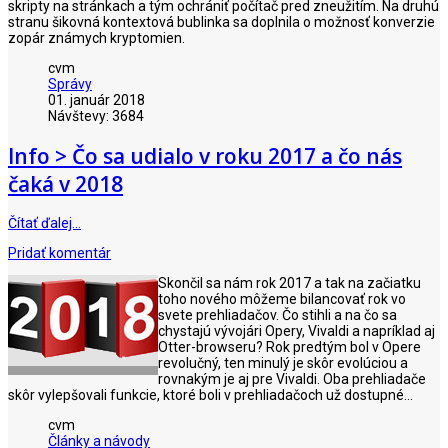
skripty na stránkach a tým ochrániť počítač pred zneužitím. Na druhú
stranu šikovná kontextová bublinka sa doplnila o možnosť konverzie
zopár známych kryptomien.
cvm
Správy
01. január 2018
Návštevy: 3684
Info > Čo sa udialo v roku 2017 a čo nás
čaká v 2018
Čítať ďalej…
Pridať komentár
Skončil sa nám rok 2017 a tak na začiatku
toho nového môžeme bilancovať rok vo
svete prehliadačov. Čo stihli a na čo sa
chystajú vývojári Opery, Vivaldi a napríklad aj
Otter-browseru? Rok predtým bol v Opere
revolučný, ten minulý je skôr evolúciou a
rovnakým je aj pre Vivaldi. Oba prehliadače
skôr vylepšovali funkcie, ktoré boli v prehliadačoch už dostupné...
cvm
Články a návody