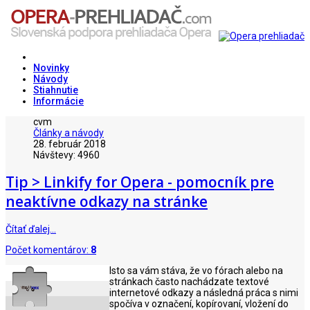
Novinky
Návody
Stiahnutie
Informácie
cvm
Články a návody
28. február 2018
Návštevy: 4960
Tip > Linkify for Opera - pomocník pre
neaktívne odkazy na stránke
Čítať ďalej…
Počet komentárov:
8
Isto sa vám stáva, že vo fórach alebo na
stránkach často nachádzate textové
internetové odkazy a následná práca s nimi
spočíva v označení, kopírovaní, vložení do