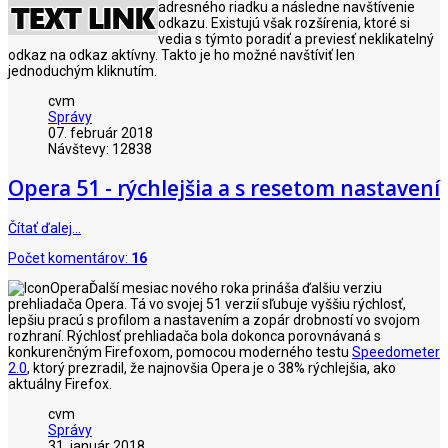
adresného riadku a následne navštívenie
odkazu. Existujú však rozšírenia, ktoré si
vedia s týmto poradiť a previesť neklikatelný
odkaz na odkaz aktívny. Takto je ho možné navštíviť len
jednoduchým kliknutím.
cvm
Správy
07. február 2018
Návštevy: 12838
Opera 51 - rýchlejšia a s resetom nastavení
Čítať ďalej…
Počet komentárov:
16
Ďalší mesiac nového roka prináša ďalšiu verziu
prehliadača Opera. Tá vo svojej 51 verzií sľubuje vyššiu rýchlosť,
lepšiu pracú s profilom a nastavením a zopár drobností vo svojom
rozhraní. Rýchlosť prehliadača bola dokonca porovnávaná s
konkurenčným Firefoxom, pomocou moderného testu
Speedometer
2.0
, ktorý prezradil, že najnovšia Opera je o 38% rýchlejšia, ako
aktuálny Firefox.
cvm
Správy
31. január 2018