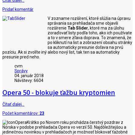
Čítať ďalej…
Pridať komentár
V zozname rozšírení, ktoré slúžia na úpravu
správania sa prehliadača sme objavili
rozšírenie
Tab Slider
, ktoré ma za úlohu
zoraďovať listy podľa toho, ako ich používate
a to v smere zľava doprava. To znamená, že
po kliknutí na list a zobrazení obsahu stránky
sa automaticky presunie doľava na prvú
pozíciu. Ak si zvolíte iný alebo nový list, tak ten sa automaticky
presunie pred neho.
cvm
Správy
04. január 2018
Návštevy: 6604
Opera 50 - blokuje ťažbu kryptomien
Čítať ďalej…
Počet komentárov:
23
Krátko po Novom roku prichádza čerstvý pozdrav z
Nórska v podobe prehliadača Opera vo verzií 50. Najdôležitejšou a
jedinečnou novinkou v prehliadačoch je možnosť blokovať ťažobné