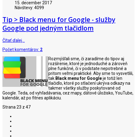
15. december 2017
Návštevy: 4099
Tip > Black menu for Google - služby
Google pod jedným tlačidlom
Čítať ďalej…
Počet komentárov:
2
Rozmýšľali sme, či zaradíme do tipov aj
rozšírenie, ktoré je jednoduché a zároveň
plne funkčné, či v podstate nepotrebné a
pritom veľmi praktické. Aby sme to vysvetlili,
tak
Black menu for Google
je totiž len
tlačidlo, ktoré po stlačení ukrýva odkazy na
takmer všetky služby poskytované od
Google. Teda, od vyhľadávania, cez mapy, dátové úložisko, YouTube,
kalendár, až po fitnes aplikáciu.
Strana 23 z 47