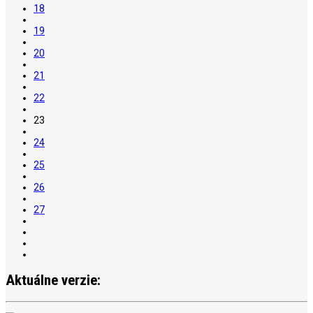
18
19
20
21
22
23
24
25
26
27
Aktuálne verzie: