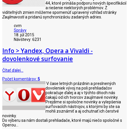
44, ktoré prináša podporu nových špecifikácií
a riešenie niektorých problémov. Z
viditeľných zmien môžeme spomenúť upravený vzhľad stránky
Zaujímavosti
a pridanú synchronizáciu zadaných adries.
cvm
Správy
18. júl 2015
Návštevy: 6231
Info > Yandex, Opera a Vivaldi -
dovolenkové surfovanie
Čítať ďalej…
Počet komentárov:
5
V čase letných prázdnin a preslnených
dovoleniek vývoj na poli prehliadačov
pokračuje ďalej a aj v týchto dňoch nás
čakajú od ich tvorcov zaujímavé novinky.
Prejdime si spoločne novinky a vylepšenia
surfovacích nástrojov, s ktorými by ste sa
mohli zoznámiť a aj ochutnať ich čerstvé
novinky.
Do výberu sa nám dostali prehliadače, ktoré majú niečo spoločné s
Operou...