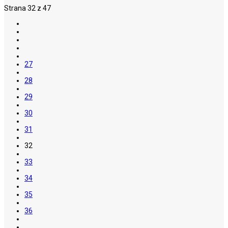
Strana 32 z 47
27
28
29
30
31
32
33
34
35
36