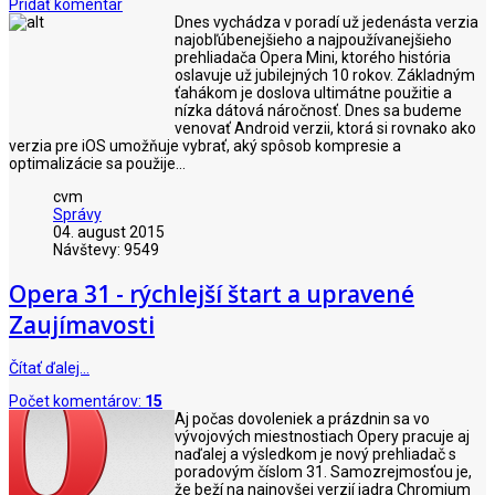
Pridať komentár
Dnes vychádza v poradí už jedenásta verzia
najobľúbenejšieho a najpoužívanejšieho
prehliadača Opera Mini, ktorého história
oslavuje už jubilejných 10 rokov. Základným
ťahákom je doslova ultimátne použitie a
nízka dátová náročnosť. Dnes sa budeme
venovať Android verzii, ktorá si rovnako ako
verzia pre iOS umožňuje vybrať, aký spôsob kompresie a
optimalizácie sa použije...
cvm
Správy
04. august 2015
Návštevy: 9549
Opera 31 - rýchlejší štart a upravené
Zaujímavosti
Čítať ďalej…
Počet komentárov:
15
Aj počas dovoleniek a prázdnin sa vo
vývojových miestnostiach Opery pracuje aj
naďalej a výsledkom je nový prehliadač s
poradovým číslom 31. Samozrejmosťou je,
že beží na najnovšej verzií jadra Chromium