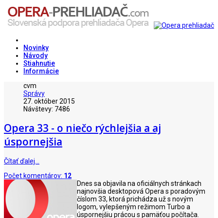
Novinky
Návody
Stiahnutie
Informácie
cvm
Správy
27. október 2015
Návštevy: 7486
Opera 33 - o niečo rýchlejšia a aj
úspornejšia
Čítať ďalej…
Počet komentárov:
12
Dnes sa objavila na oficiálnych stránkach
najnovšia desktopová Opera s poradovým
číslom 33, ktorá prichádza už s novým
logom, vylepšeným režimom Turbo a
úspornejšiu prácou s pamäťou počítača.