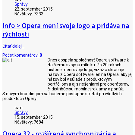
Správy
22. september 2015
Návštevy: 7333
Info > Opera mení svoje logo a pridáva na
rýchlosti
Čítať ďalej…
Počet komentárov:
8
Dnes dospela spoločnosť Opera software k
ďalšiemu svojmu míľniku. Po 20 rokoch
histórie mení svoje logo, vizáž a skracuje
názov z Opera software len na Opera, aby jej
názov bol v súlade s produktovým
portfóliom a aj s riešeniami pre operátorov,
či distribúciou mobilnej reklamy a ponúk.
S novým brandingom sa budeme postupne stretať pri všetkých
produktoch Opery.
cvm
Správy
15. september 2015
Návštevy: 7684
Opera 32 - rozšírená synchronizácia a