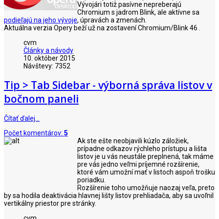
Vývojári totiž pasívne nepreberajú
Chromium s jadrom Blink, ale aktívne sa
podieľajú na jeho vývoje
, úpravách a zmenách.
Aktuálna verzia Opery beží už na zostavení Chromium/Blink 46 .
cvm
Články a návody
10. október 2015
Návštevy: 7352
Tip > Tab Sidebar - výborná správa listov v
bočnom paneli
Čítať ďalej…
Počet komentárov:
5
Ak ste ešte neobjavili kúzlo záložiek,
prípadne odkazov rýchleho prístupu a lišta
listov je u vás neustále preplnená, tak máme
pre vás jedno veľmi príjemné rozšírenie,
ktoré vám umožní mať v listoch aspoň trošku
poriadku.
Rozšírenie toho umožňuje naozaj veľa, preto
by sa hodila deaktivácia hlavnej lišty listov prehliadača, aby sa uvoľnil
vertikálny priestor pre stránky.
cvm