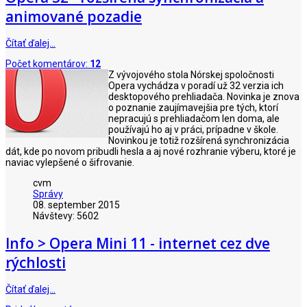
animované pozadie
Čítať ďalej…
Počet komentárov:
12
Z vývojového stola Nórskej spoločnosti
Opera vychádza v poradí už 32 verzia ich
desktopového prehliadača. Novinka je znova
o poznanie zaujímavejšia pre tých, ktorí
nepracujú s prehliadačom len doma, ale
používajú ho aj v práci, prípadne v škole.
Novinkou je totiž rozšírená synchronizácia
dát, kde po novom pribudli hesla a aj nové rozhranie výberu, ktoré je
naviac vylepšené o šifrovanie.
cvm
Správy
08. september 2015
Návštevy: 5602
Info > Opera Mini 11 - internet cez dve
rýchlosti
Čítať ďalej…