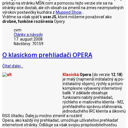
prístup na stránku MSN.com a pomocou tejto verzie ste sa na
stránky síce dostali, ale ich obsah sa zmenil na zmes nezmyselných
výrokov postavičky kuchára z
Mupped Show
...
Vráťme sa však späť k
userJS
, ktoré môžeme považovať ako
drobné, funkčné rozšírenia
Opery.
cvm
Články a návody
17. august 2008
Návštevy: 70159
O klasickom prehliadači OPERA
Čítať ďalej…
Klasická
Opera
(do verzie
12.18
)
je malý (najmenší inštalačný aj po-
inštalačný objem), rýchly a pritom
komplexne vybavený internetový
balík. V základe obsahuje
funkciami nabitý prehliadač,
rýchleho e-mailového klienta - M2,
prehľadného správcu sťahovania,
jednoduchého IRC klienta a šikovnú
RSS čítačku. Ďalej ju možno zmeniť a rozšíriť.
Opera, ako každý iný prehliadač, umožňuje užívateľovi prehliadať
internetové stránky. Odlišuje sa však svojou prispôsobiteľnosťou