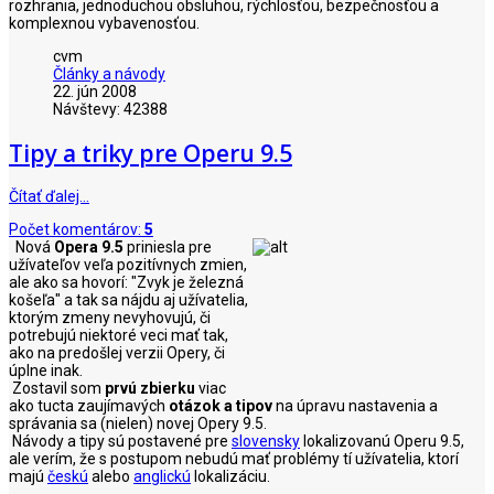
rozhrania, jednoduchou obsluhou, rýchlosťou, bezpečnosťou a
komplexnou vybavenosťou.
cvm
Články a návody
22. jún 2008
Návštevy: 42388
Tipy a triky pre Operu 9.5
Čítať ďalej…
Počet komentárov:
5
Nová
Opera 9.5
priniesla pre
užívateľov veľa pozitívnych zmien,
ale ako sa hovorí: "Zvyk je železná
košeľa" a tak sa nájdu aj užívatelia,
ktorým zmeny nevyhovujú, či
potrebujú niektoré veci mať tak,
ako na predošlej verzii Opery, či
úplne inak.
Zostavil som
prvú zbierku
viac
ako tucta zaujímavých
otázok a tipov
na úpravu nastavenia a
správania sa (nielen) novej Opery 9.5.
Návody a tipy sú postavené pre
slovensky
lokalizovanú Operu 9.5,
ale verím, že s postupom nebudú mať problémy tí užívatelia, ktorí
majú
českú
alebo
anglickú
lokalizáciu.