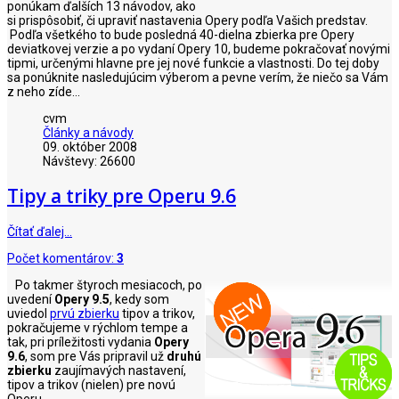
ponúkam ďalších 13 návodov, ako
si prispôsobiť, či upraviť nastavenia Opery podľa Vašich predstav.
Podľa všetkého to bude posledná 40-dielna zbierka pre Opery
deviatkovej verzie a po vydaní Opery 10, budeme pokračovať novými
tipmi, určenými hlavne pre jej nové funkcie a vlastnosti. Do tej doby
sa ponúknite nasledujúcim výberom a pevne verím, že niečo sa Vám
z neho zíde...
cvm
Články a návody
09. október 2008
Návštevy: 26600
Tipy a triky pre Operu 9.6
Čítať ďalej…
Počet komentárov:
3
Po takmer štyroch mesiacoch, po
uvedení
Opery 9.5
, kedy som
uviedol
prvú zbierku
tipov a trikov,
pokračujeme v rýchlom tempe a
tak, pri príležitosti vydania
Opery
9.6
, som pre Vás pripravil už
druhú
zbierku
zaujímavých nastavení,
tipov a trikov (nielen) pre novú
Operu.