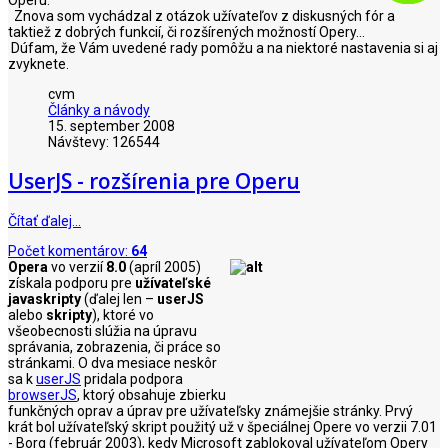
Znova som vychádzal z otázok užívateľov z diskusných fór a
taktiež z dobrých funkcií, či rozšírených možností Opery...
Dúfam, že Vám uvedené rady pomôžu a na niektoré nastavenia si aj
zvyknete.
cvm
Články a návody
15. september 2008
Návštevy: 126544
UserJS - rozšírenia pre Operu
Čítať ďalej…
Počet komentárov:
64
Opera
vo verzií
8.0
(apríl 2005)
získala podporu pre
užívateľské
javaskripty
(ďalej len –
userJS
alebo
skripty
), ktoré vo
všeobecnosti slúžia na úpravu
správania, zobrazenia, či práce so
stránkami. O dva mesiace neskôr
sa k
userJS
pridala podpora
browserJS
, ktorý obsahuje zbierku
funkčných oprav a úprav pre užívateľsky známejšie stránky. Prvý
krát bol užívateľský skript použitý už v špeciálnej Opere vo verzii 7.01
- Borg (február 2003), kedy Microsoft zablokoval užívateľom Opery