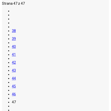
Strana 47 z 47
38
39
40
41
42
43
44
45
46
47