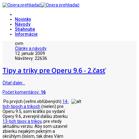
Novinky
Návody
Stiahnutie
Informácie
cvm
Články a návody
12. január 2009
Návštevy: 22636
Tipy a triky pre Operu 9.6 - 2.časť
Čítať ďalej…
Počet komentárov:
16
Po prvých (veľmi obľúbených)
14-
tich tipoch a trikoch
(nielen) pre
Operu 9.5, som krátko po vydaní
Opery 9.6, zverejnil ďalšiu zbierku
13-tich tipov a trikov
, pre vtedy
aktuálnu verziu. Aby som uzavrel
zbierku nejakým pekným a
okrúhlym číslom, tak dnes Vám