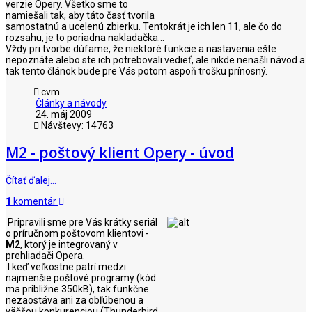
verzie Opery. Všetko sme to
namiešali tak, aby táto časť tvorila
samostatnú a ucelenú zbierku. Tentokrát je ich len 11, ale čo do
rozsahu, je to poriadna nakladačka...
Vždy pri tvorbe dúfame, že niektoré funkcie a nastavenia ešte
nepoznáte alebo ste ich potrebovali vedieť, ale nikde nenašli návod a
tak tento článok bude pre Vás potom aspoň trošku prínosný.
cvm
Články a návody
24. máj 2009
Návštevy: 14763
M2 - poštový klient Opery - úvod
Čítať ďalej…
1
komentár
Pripravili sme pre Vás krátky seriál
o príručnom poštovom klientovi -
M2
, ktorý je integrovaný v
prehliadači Opera.
I keď veľkostne patrí medzi
najmenšie poštové programy (kód
ma približne 350kB), tak funkčne
nezaostáva ani za obľúbenou a
väčšou konkurenciou (Thunderbird,