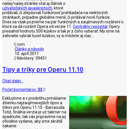
našej/vašej stránke stal aj článok o
užívateľských javaskriptoch
, ktoré
pridávali, či zlepšovali funkčnosť prehliadača na niektorých
stránkach, prípadne globálne menil, či pridával nové funkcie.
Dnes sa však pozrieme na pár funkčných a zaujímavých rozšírení o
ktoré sa dá rozšíriť Opera od verzie 11.
Centrálny repozitár
Opery
presiahol hodnotu 500 kúskov a tak je z čoho vyberať. My sme na
zahriatie vybrali tucet kúskov, vy si môžete aj viac...
cvm
Články a návody
10. apríl 2011
Návštevy: 39451
Tipy a triky pre Operu 11.10
Čítať ďalej…
Počet komentárov:
33
Exkluzívne a v predstihu prinášame
zbierku najzaujímavejších tipov a
trikov pre Operu 11.10 - Barracuda.
Totiž, finálna verzia je už takmer na
spadnutie, tak vás pripravíme na jej
oficiálne vydanie, aby sme skrátili
čakanie.