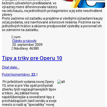
bežným užívateľom predkladané, vo
výraznej miere diferencovala názory
na celú kauzu, na jednotlivých protagonistov a jej ešte neschválené
závery.
Preto začnime od začiatku a prejdime si všetkými súčasťami kauzy
od jej podania, cez navrhované a koncové riešenia. Pozrime sa na
jednotlivých hráčov a skúsme predpovedať výsledky a porovnať ich
so zámermi na začiatku.
cvm
Články a návody
20. september 2009
Návštevy: 46380
Tipy a triky pre Operu 10
Čítať ďalej…
Počet komentárov:
22
Pri príležitosti vydania novej Opery
10, sme si pre Vás opäť prichystali
zbierku tých najzaujímavejších tipov
a trikov. Jej základ tvoria
najobľúbenejšie a osvedčené tipy z
prechádzajúcich častí seriálu a svoje
miesto si našli aj "špecialitky" novej