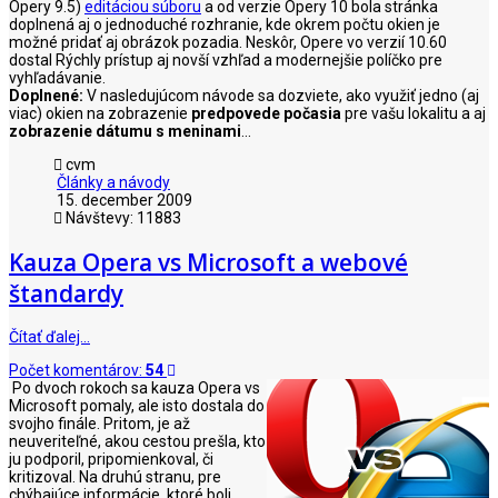
Opery 9.5)
editáciou súboru
a od verzie Opery 10 bola stránka
doplnená aj o jednoduché rozhranie, kde okrem počtu okien je
možné pridať aj obrázok pozadia. Neskôr, Opere vo verzií 10.60
dostal Rýchly prístup aj novší vzhľad a modernejšie políčko pre
vyhľadávanie.
Doplnené:
V nasledujúcom návode sa dozviete, ako využiť jedno (aj
viac) okien na zobrazenie
predpovede počasia
pre vašu lokalitu a aj
zobrazenie dátumu s meninami
...
cvm
Články a návody
15. december 2009
Návštevy: 11883
Kauza Opera vs Microsoft a webové
štandardy
Čítať ďalej…
Počet komentárov:
54
Po dvoch rokoch sa kauza Opera vs
Microsoft pomaly, ale isto dostala do
svojho finále. Pritom, je až
neuveriteľné, akou cestou prešla, kto
ju podporil, pripomienkoval, či
kritizoval. Na druhú stranu, pre
chýbajúce informácie, ktoré boli