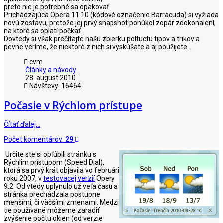
preto nie je potrebné sa opakovať.
Prichádzajúca Opera 11.10 (kódové označenie Barracuda) si vyžiada
novú zostavu, pretože jej prvý snapshot ponúkol zopár zdokonalení,
na ktoré sa oplatí počkať.
Dovtedy si však prečítajte našu zbierku poltuctu tipov a trikov a
pevne veríme, že niektoré z nich si vyskúšate a aj použijete...
cvm
Články a návody
28. august 2010
Návštevy: 16464
Počasie v Rýchlom prístupe
Čítať ďalej…
Počet komentárov:
29
Určite ste si obľúbili stránku s
Rýchlim prístupom (Speed Dial),
ktorá sa prvý krát objavila vo februári
roku 2007, v
testovacej verzií
Opery
9.2. Od vtedy uplynulo už veľa času a
stránka prechádzala postupne
menšími, či väčšími zmenami. Medzi
tie používané môžeme zaradiť
zvýšenie počtu okien (od verzie