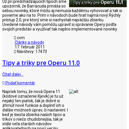
Už pri predchádzajúcich tipoch sme
upozornili, že Barracuda prináša so
sebou novinky, ktoré môžu aj nemusia každému vyhovovať a tak si
povieme ako na to. Prím v návodoch bude hrať najmä nový Rýchly
prístup 2.0, pre ktorý sme si nachystali najväčšiu zbierku.
Uvedené návody vám pomôžu upraviť si správanie Opery podľa
svojich predstáv a využívať tak naplno implementované novinky.
cvm
Články a návody
17. február 2011
Návštevy: 17473
Tipy a triky pre Operu 11.0
Čítať ďalej…
Pridať komentár
Napriek tomu, že nová Opera 11
(kódové označenie Kjevik) je tu už
nejaký ten piatok, tak je dobré si
zhrnúť nové funkcie a doplniť ich o
ďalšie možnosti úprav, či nastavení. I
keď je šiesta zbierka našich tipov a
trikov o niečo chudobnejšia, tak je
stále veľa starších návodov
aplikovateľných na novú verziu,