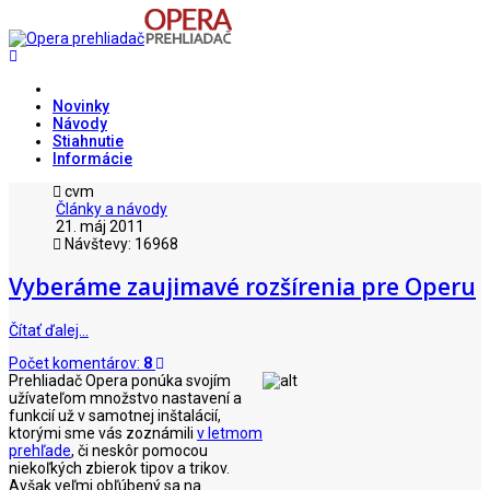
Novinky
Návody
Stiahnutie
Informácie
cvm
Články a návody
21. máj 2011
Návštevy: 16968
Vyberáme zaujimavé rozšírenia pre Operu
Čítať ďalej…
Počet komentárov:
8
Prehliadač Opera ponúka svojím
užívateľom množstvo nastavení a
funkcií už v samotnej inštalácií,
ktorými sme vás zoznámili
v letmom
prehľade
, či neskôr pomocou
niekoľkých zbierok tipov a trikov
.
Avšak veľmi obľúbený sa na