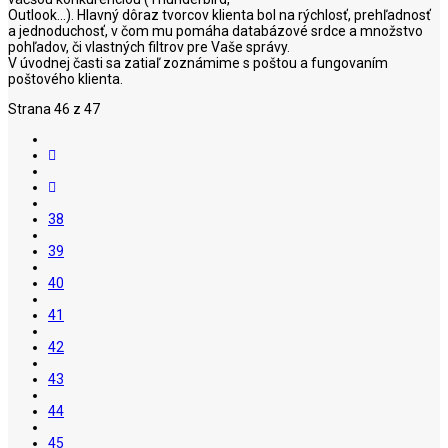
Outlook...). Hlavný dôraz tvorcov klienta bol na rýchlosť, prehľadnosť
a jednoduchosť, v čom mu pomáha databázové srdce a množstvo
pohľadov, či vlastných filtrov pre Vaše správy.
V úvodnej časti sa zatiaľ zoznámime s poštou a fungovaním
poštového klienta.
Strana 46 z 47
38
39
40
41
42
43
44
45