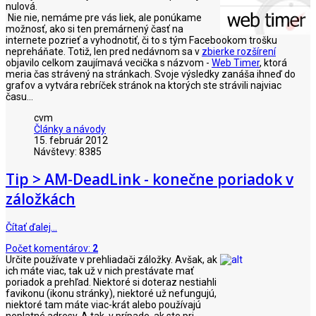
nulová.
Nie nie, nemáme pre vás liek, ale ponúkame
možnosť, ako si ten premárnený časť na
internete pozrieť a vyhodnotiť, či to s tým Facebookom trošku
nepreháňate. Totiž, len pred nedávnom sa v
zbierke rozšírení
objavilo celkom zaujímavá vecička s názvom -
Web Timer
, ktorá
meria čas strávený na stránkach. Svoje výsledky zanáša ihneď do
grafov a vytvára rebríček stránok na ktorých ste strávili najviac
času...
cvm
Články a návody
15. február 2012
Návštevy: 8385
Tip > AM-DeadLink - konečne poriadok v
záložkách
Čítať ďalej…
Počet komentárov:
2
Určite používate v prehliadači záložky. Avšak, ak
ich máte viac, tak už v nich prestávate mať
poriadok a prehľad. Niektoré si doteraz nestiahli
favikonu (ikonu stránky), niektoré už nefungujú,
niektoré tam máte viac-krát alebo používajú
neplatné adresy. A tak, v prípade, ak ste pri