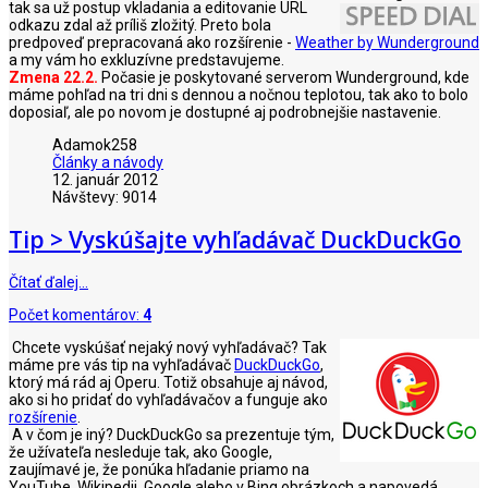
tak sa už postup vkladania a editovanie URL
odkazu zdal až príliš zložitý. Preto bola
predpoveď prepracovaná ako rozšírenie -
Weather by Wunderground
a my vám ho exkluzívne predstavujeme.
Zmena 22.2.
Počasie je poskytované serverom Wunderground, kde
máme pohľad na tri dni s dennou a nočnou teplotou, tak ako to bolo
doposiaľ, ale po novom je dostupné aj podrobnejšie nastavenie.
Adamok258
Články a návody
12. január 2012
Návštevy: 9014
Tip > Vyskúšajte vyhľadávač DuckDuckGo
Čítať ďalej…
Počet komentárov:
4
Chcete vyskúšať nejaký nový vyhľadávač? Tak
máme pre vás tip na vyhľadávač
DuckDuckGo
,
ktorý má rád aj Operu. Totiž obsahuje aj návod,
ako si ho pridať do vyhľadávačov a funguje ako
rozšírenie
.
A v čom je iný? DuckDuckGo sa prezentuje tým,
že užívateľa nesleduje tak, ako Google,
zaujímavé je, že ponúka hľadanie priamo na
YouTube, Wikipedii, Google alebo v Bing obrázkoch a napovedá