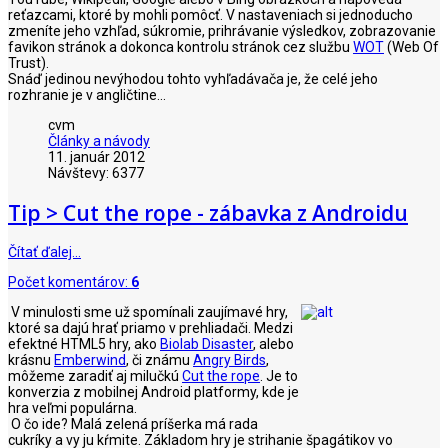
reťazcami, ktoré by mohli pomôcť. V nastaveniach si jednoducho
zmeníte jeho vzhľad, súkromie, prihrávanie výsledkov, zobrazovanie
favikon stránok a dokonca kontrolu stránok cez službu
WOT
(Web Of
Trust).
Snáď jedinou nevýhodou tohto vyhľadávača je, že celé jeho
rozhranie je v angličtine...
cvm
Články a návody
11. január 2012
Návštevy: 6377
Tip > Cut the rope - zábavka z Androidu
Čítať ďalej…
Počet komentárov:
6
V minulosti sme už spomínali zaujímavé hry,
ktoré sa dajú hrať priamo v prehliadači. Medzi
efektné HTML5 hry, ako
Biolab Disaster
, alebo
krásnu
Emberwind
, či známu
Angry Birds
,
môžeme zaradiť aj milučkú
Cut the rope
. Je to
konverzia z mobilnej Android platformy, kde je
hra veľmi populárna.
O čo ide? Malá zelená príšerka má rada
cukríky a vy ju kŕmite. Základom hry je strihanie špagátikov vo