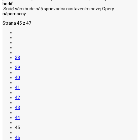
hodiť.
Snáď vám bude náš sprievodca nastavením novej Opery
nápomocný...
Strana 45 z 47
38
39
40
41
42
43
44
45
46