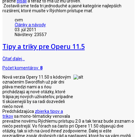
pracne
písali
a teraz to má už inú úroveň.
Zostavili sme teda tri jednoduché a jasné kategórie najlepších
rozšírení, ktoré musíte v Rýchlom prístupe mať.
cvm
Články a návody
03. júl 2011
Návštevy: 23557
Tipy a triky pre Operu 11.5
Čítať ďalej…
Počet komentárov:
8
Nová verzia Opery 11.50 s kódovým
označením Swordfish už pár dni
pláva medzi nami a s ňou
prichádzajú aj nové otázky, ktoré
trápia jej nových užívateľov, prípadne
tí skúsenejší by sa radi dozvedeli
niečo nové.
Predchádzajúca
zbierka tipov a
trikov
sa mono-tématicky venovala
prevažne novému Rýchlemu prístupu 2.0 a tak teraz bude zoznam o
niečo pestrejší. Vo fórach sa často pri Opere 11.50 objavujú dve
otázky, tak si ich na úvod ihneď zodpovieme. Ďalej si ešte
prezradíme zopár drobných rád a nastavení, ktoré by sa vám mohli