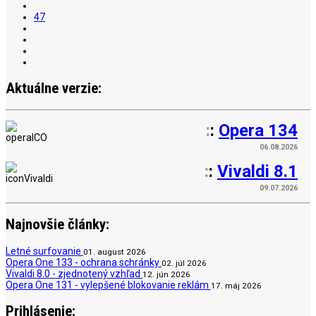
47
Aktuálne verzie:
:
:
Opera 134
06.08.2026
:
:
Vivaldi 8.1
09.07.2026
Najnovšie články:
Letné surfovanie
01. august 2026
Opera One 133 - ochrana schránky
02. júl 2026
Vivaldi 8.0 - zjednotený vzhľad
12. jún 2026
Opera One 131 - vylepšené blokovanie reklám
17. máj 2026
Prihlásenie: