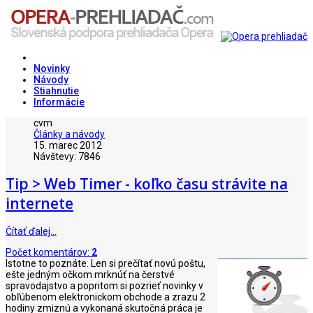
Novinky
Návody
Stiahnutie
Informácie
cvm
Články a návody
15. marec 2012
Návštevy: 7846
Tip > Web Timer - koľko času strávite na
internete
Čítať ďalej…
Počet komentárov:
2
Istotne to poznáte. Len si prečítať novú poštu,
ešte jedným očkom mrknúť na čerstvé
spravodajstvo a popritom si pozrieť novinky v
obľúbenom elektronickom obchode a zrazu 2
hodiny zmiznú a vykonaná skutočná práca je