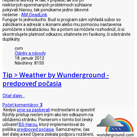
niektorých spomínaných problémoch súhlasne
pokývali hlavou, tak ponúkame jedno šikovné
riešenie -
AM-DeadLink
.
Funguje to jednoducho. Buď si program sám vyhľadá súbor so
záložkami a adresár s ikonami alebo mu pomocou nastavenia
pomôžete s lokalizáciou. No a potom sa môžete rozhodnúť, či si
skontrolujete platnosť odkazov, stiahnete im favikony, či odstránite
duplikáty.
cvm
Články a návody
18. január 2012
Návštevy: 8150
Tip > Weather by Wunderground -
predpoveď počasia
Čítať ďalej…
Počet komentárov:
3
Kedysi
sme sa zaoberali
možnosťami si spestriť
Rýchly prístup niečim iným ako len odkazom na
obľúbenú stránku. Pionierom v tomto bol český
užívateľ
BS-Harou
, ktorý implementoval do
políčka
predpoveď počasia
. Samozrejme, čas
šiel ďalej a keď Opera získala podporu rozšírení,