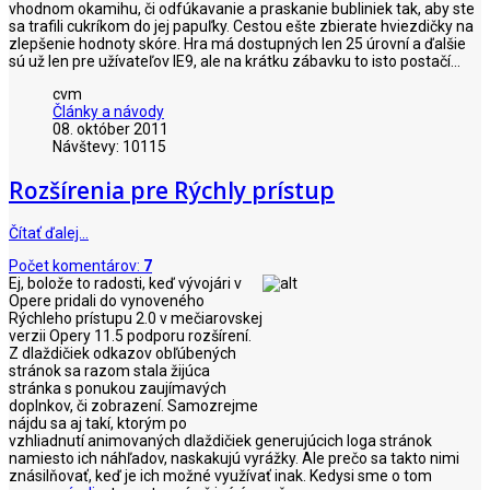
vhodnom okamihu, či odfúkavanie a praskanie bubliniek tak, aby ste
sa trafili cukríkom do jej papuľky. Cestou ešte zbierate hviezdičky na
zlepšenie hodnoty skóre. Hra má dostupných len 25 úrovní a ďalšie
sú už len pre užívateľov IE9, ale na krátku zábavku to isto postačí...
cvm
Články a návody
08. október 2011
Návštevy: 10115
Rozšírenia pre Rýchly prístup
Čítať ďalej…
Počet komentárov:
7
Ej, bolože to radosti, keď vývojári v
Opere pridali do vynoveného
Rýchleho prístupu 2.0 v mečiarovskej
verzii Opery 11.5 podporu rozšírení.
Z dlaždičiek odkazov obľúbených
stránok sa razom stala žijúca
stránka s ponukou zaujímavých
doplnkov, či zobrazení. Samozrejme
nájdu sa aj takí, ktorým po
vzhliadnutí animovaných dlaždičiek generujúcich loga stránok
namiesto ich náhľadov, naskakujú vyrážky. Ale prečo sa takto nimi
znásilňovať, keď je ich možné využívať inak. Kedysi sme o tom