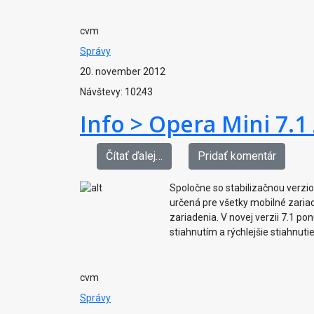
cvm
Správy
20. november 2012
Návštevy: 10243
Info > Opera Mini 7.
Čítať ďalej…
Pridať komentár
Spoločne so stabilizačnou verziou
určená pre všetky mobilné zaria
zariadenia. V novej verzii 7.1 
stiahnutím a rýchlejšie stiahnut
cvm
Správy