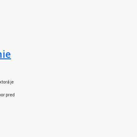
nie
ktorá je
bor pred