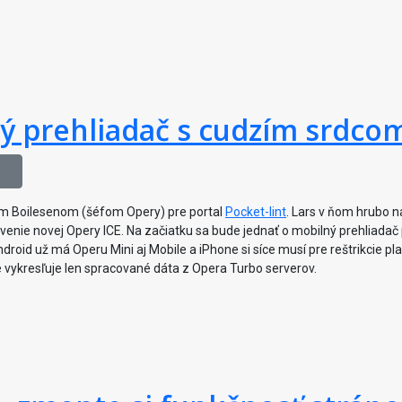
vý prehliadač s cudzím srdco
som Boilesenom (šéfom Opery) pre portal
Pocket-lint
. Lars v ňom hrubo n
venie novej Opery ICE. Na začiatku sa bude jednať o mobilný prehliadač
droid už má Operu Mini aj Mobile a iPhone si síce musí pre reštrikcie p
te vykresľuje len spracované dáta z Opera Turbo serverov.