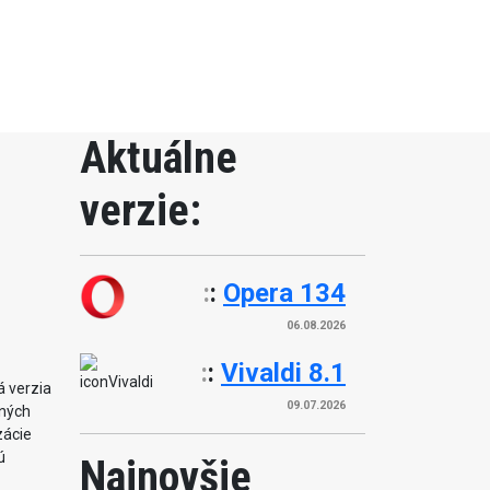
Aktuálne
verzie:
:
:
Opera 134
06.08.2026
:
:
Vivaldi 8.1
á verzia
09.07.2026
tných
zácie
ú
Najnovšie