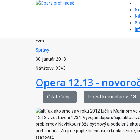
No
Ná
St
In
cvm
Správy
30. január 2013
Návštevy: 9343
Opera 12.13 - novoro
Čítať ďalej…
Počet komentárov:
18
Tak ako sme sa v roku 2012 lúčili s Marlinom vo 
12.13 v zostavení 1734. Vývojári doporučujú aktualiz
problémov. Novinkou môže byť nový a oddelený aktu
prehliadača. Zrejme pôjde niečo ako u konkurencie, 
sťahovať.