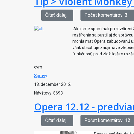
Tip > Violent Monkey
Čítať ďalej…
Počet komentárov:
3
Ako sme spomínali pri rozšírení
rozšírenia sa pustil aj do správcu
mohla mať Opera zabudovanú už o
však obsahuje zaujímave zlepšeni
funkčnosť, pred zložitejším rozš
cvm
Správy
18. december 2012
Návštevy: 8693
Opera 12.12 - predvi
Čítať ďalej…
Počet komentárov:
12