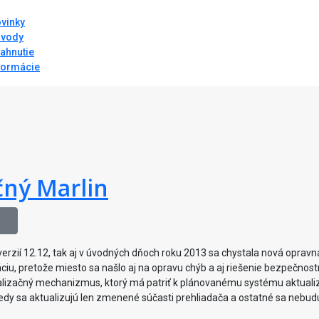
vinky
vody
iahnutie
formácie
čný Marlin
verzií 12.12, tak aj v úvodných dňoch roku 2013 sa chystala nová opravn
áciu, pretože miesto sa našlo aj na opravu chýb a aj riešenie bezpečnos
alizačný mechanizmus, ktorý má patriť k plánovanému systému aktuali
kedy sa aktualizujú len zmenené súčasti prehliadača a ostatné sa nebud