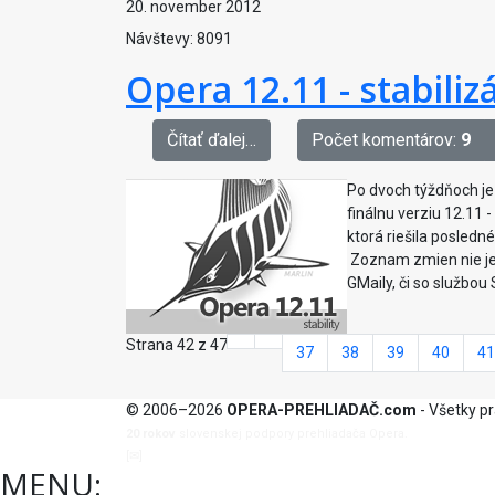
20. november 2012
Návštevy: 8091
Opera 12.11 - stabiliz
Čítať ďalej…
Počet komentárov:
9
Po dvoch týždňoch je 
finálnu verziu 12.11 
ktorá riešila posledn
Zoznam zmien nie je s
GMaily, či so službou
Strana 42 z 47
37
38
39
40
41
© 2006–2026
OPERA-PREHLIADAČ.com
- Všetky p
20 rokov
slovenskej podpory prehliadača Opera.
[✉]
admin@opera-prehliadac.com
MENU: