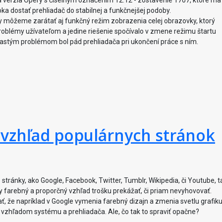
 verzia Opery s číselným označením 12.12 - zostavenie 1707, ktoré ma
ka dostať prehliadač do stabilnej a funkčnejšej podoby.
y môžeme zarátať aj funkčný režim zobrazenia celej obrazovky, ktorý
blémy užívateľom a jedine riešenie spočívalo v zmene režimu štartu
častým problémom bol pád prehliadača pri ukončení práce s ním.
e vzhľad populárnych stránok
tránky, ako Google, Facebook, Twitter, Tumblr, Wikipedia, či Youtube, t
y farebný a proporčný vzhľad trošku prekážať, či priam nevyhovovať.
že napríklad v Google vymenia farebný dizajn a zmenia svetlu grafik
 vzhľadom systému a prehliadača. Ale, čo tak to spraviť opačne?