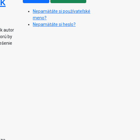
ok
Nepamätáte si používateľské
meno?
Nepamätáte si heslo?
ak autor
torú by
ešenie