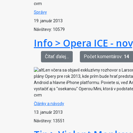
cvm
Správy
19. január 2013
Návštevy: 10579
Info > Opera ICE - no
Čítať ďalej…
Počet komentárov:
14
Len včera sa objavil exkluzívny rozhovor s Lar
plány Opery pre rok 2013, kde prím bude hrať predsta
Android a hlavne iPhone platformu. Poviete si, veď An
vystačiť aj s "osekanou" Operou Mini, ktorá v podsta
cvm
Články a návody
13. január 2013
Návštevy: 13551