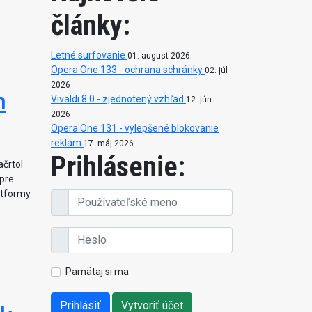
články:
Letné surfovanie
01. august 2026
Opera One 133 - ochrana schránky
02. júl
2026
m
Vivaldi 8.0 - zjednotený vzhľad
12. jún
2026
Opera One 131 - vylepšené blokovanie
reklám
17. máj 2026
Prihlásenie:
ačrtol
 pre
latformy
Pamätaj si ma
Prihlásiť
Vytvoriť účet