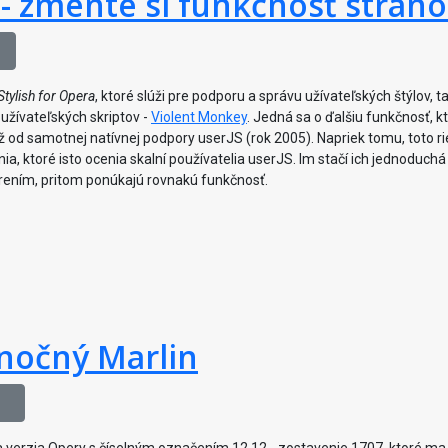
 - zmente si funkčnosť strán
Stylish for Opera
, ktoré slúži pre podporu a správu užívateľských štýlov, t
 užívateľských skriptov -
Violent Monkey
. Jedná sa o ďalšiu funkčnosť, k
d samotnej natívnej podpory userJS (rok 2005). Napriek tomu, toto ri
a, ktoré isto ocenia skalní používatelia userJS. Im stačí ich jednoduchá
írením, pritom ponúkajú rovnakú funkčnosť.
anočný Marlin