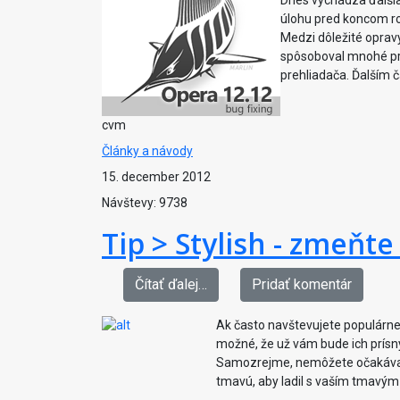
Dnes vychádza ďalšia
úlohu pred koncom ro
Medzi dôležité oprav
spôsoboval mnohé pro
prehliadača. Ďalším 
cvm
Články a návody
15. december 2012
Návštevy: 9738
Tip > Stylish - zmeňt
Čítať ďalej…
Pridať komentár
Ak často navštevujete populárne s
možné, že už vám bude ich prísn
Samozrejme, nemôžete očakávať, 
tmavú, aby ladil s vaším tmavým