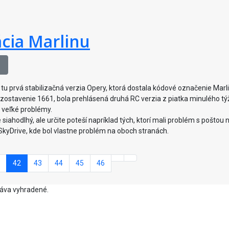
ácia Marlinu
tu prvá stabilizačná verzia Opery, ktorá dostala kódové označenie Marli
- zostavenie 1661, bola prehlásená druhá RC verzia z piatka minulého tý
é veľké problémy.
iahodlhý, ale určite poteší napríklad tých, ktorí mali problém s poštou 
 SkyDrive, kde bol vlastne problém na oboch stranách.
42
43
44
45
46
ráva vyhradené.