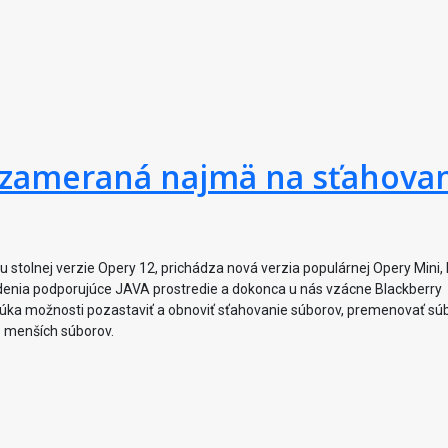
1 zameraná najmä na sťahova
 stolnej verzie Opery 12, prichádza nová verzia populárnej Opery Mini, 
denia podporujúce JAVA prostredie a dokonca u nás vzácne Blackberry
ponúka možnosti pozastaviť a obnoviť sťahovanie súborov, premenovať sú
ie menších súborov.