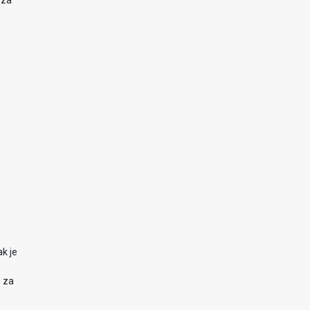
 za
ak je
u za