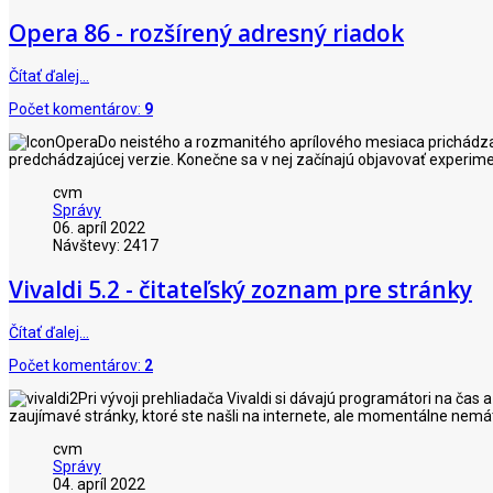
Opera 86 - rozšírený adresný riadok
Čítať ďalej…
Počet komentárov:
9
Do neistého a rozmanitého aprílového mesiaca prichádzaj
predchádzajúcej verzie. Konečne sa v nej začínajú objavovať experim
cvm
Správy
06. apríl 2022
Návštevy: 2417
Vivaldi 5.2 - čitateľský zoznam pre stránky
Čítať ďalej…
Počet komentárov:
2
Pri vývoji prehliadača Vivaldi si dávajú programátori na čas
zaujímavé stránky, ktoré ste našli na internete, ale momentálne nemát
cvm
Správy
04. apríl 2022