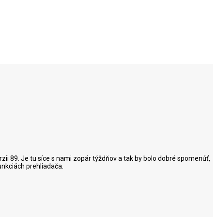
zii 89. Je tu síce s nami zopár týždňov a tak by bolo dobré spomenúť,
funkciách prehliadača.