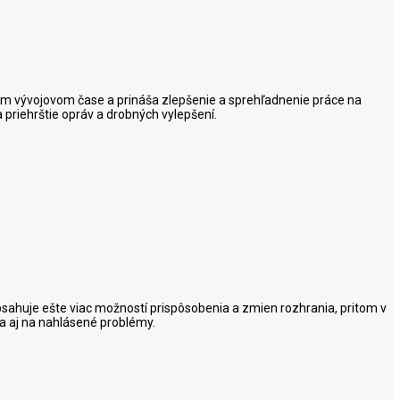
tkom vývojovom čase a prináša zlepšenie a sprehľadnenie práce na
 priehrštie opráv a drobných vylepšení.
obsahuje ešte viac možností prispôsobenia a zmien rozhrania, pritom v
a aj na nahlásené problémy.