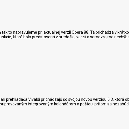
a tak to napravujeme pri aktuálnej verzii Opera 88. Tá prichádza v krá
 funkcie, ktorá bola predstavená v predošlej verzii a samozrejme nechýba
ri prehliadača Vivaldi prichádzajú so svojou novou verziou 5.3, ktorá 
 pripravovaným integrovaným kalendárom a poštou, pritom sa nezabúd