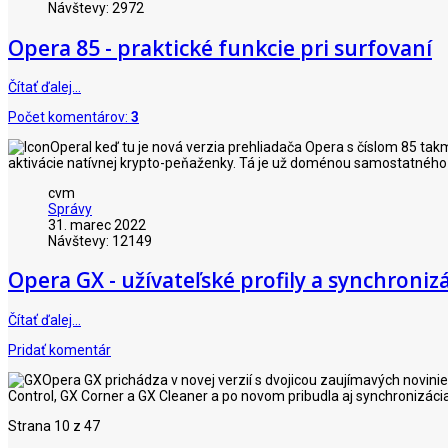
Návštevy: 2972
Opera 85 - praktické funkcie pri surfovaní
Čítať ďalej…
Počet komentárov:
3
I keď tu je nová verzia prehliadača Opera s číslom 85 ta
aktivácie natívnej krypto-peňaženky. Tá je už doménou samostatného p
cvm
Správy
31. marec 2022
Návštevy: 12149
Opera GX - užívateľské profily a synchronizá
Čítať ďalej…
Pridať komentár
Opera GX prichádza v novej verzií s dvojicou zaujímavých novinie
Control, GX Corner a GX Cleaner a po novom pribudla aj synchronizác
Strana 10 z 47