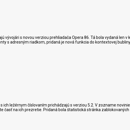
ú vývojári s novou verziou prehliadača Opera 86. Tá bola vydaná len v
enty s adresným riadkom, pridaná je nová funkcia do kontextovej bubli
 a s ich ležérnym číslovaním prichádzajú s verziou 5.2. V zozname novinie
e časť na ich prezretie. Pridaná bola štatistická stránka zablokovaných