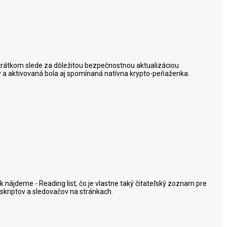
 krátkom slede za dôležitou bezpečnostnou aktualizáciou
ny a aktivovaná bola aj spomínaná natívna krypto-peňaženka.
k nájdeme - Reading list, čo je vlastne taký čitateľský zoznam pre
 skriptov a sledovačov na stránkach.