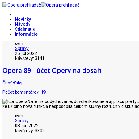
Novinky
Návody
Stiahnutie
Informácie
cvm
Správy
25. júl 2022
Návštevy: 3141
Opera 89 - účet Opery na dosah
Čítať ďalej…
Počet komentárov:
19
Na letné oddychovanie, dovolenkovanie a aj prácu pre týc
že už dlho nová funkcia nespôsobila celkom slušný rozruch v diskusiác
cvm
Správy
08. jún 2022
Návštevy: 3809