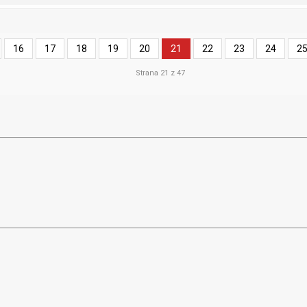
16
17
18
19
20
21
22
23
24
2
Strana 21 z 47