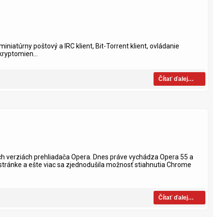
miniatúrny poštový a IRC klient, Bit-Torrent klient, ovládanie
ryptomien...
Čítať ďalej…
ích verziách prehliadača Opera. Dnes práve vychádza Opera 55 a
 stránke a ešte viac sa zjednodušila možnosť stiahnutia Chrome
Čítať ďalej…