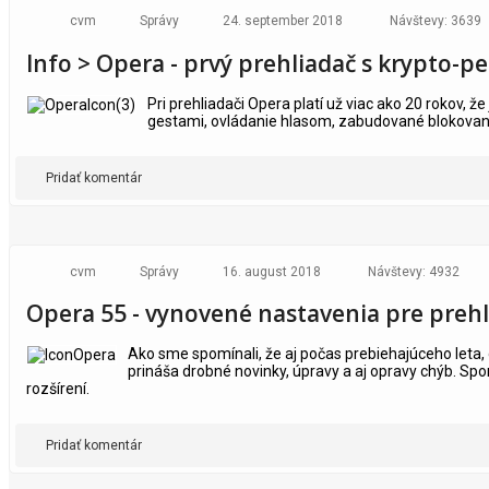
cvm
Správy
24. september 2018
Návštevy: 3639
Info > Opera - prvý prehliadač s krypto-
Pri prehliadači Opera platí už viac ako 20 rokov, že
gestami, ovládanie hlasom, zabudované blokovani
Pridať komentár
cvm
Správy
16. august 2018
Návštevy: 4932
Opera 55 - vynovené nastavenia pre prehl
Ako sme spomínali, že aj počas prebiehajúceho leta,
prináša drobné novinky, úpravy a aj opravy chýb. Sp
rozšírení.
Pridať komentár