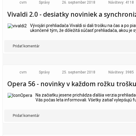
cvm
Správy
26. september 2018
Návštevy: 4118
Vivaldi 2.0 - desiatky noviniek a synchroni
Vývojári prehliadača Vivaldi si dali trošku na čas a po 
ukončené tým, že dôležitá súčasť prehliadača, akou je sy
Pridať komentár
cvm
Správy
25. september 2018
Návštevy: 3985
Opera 56 - novinky v každom rožku trošk
Na začiatku jesene prichádza ďalšia verzia prehliada
Vás počas leta informovali. Všetky zatiaľ vylepšujú f
Pridať komentár