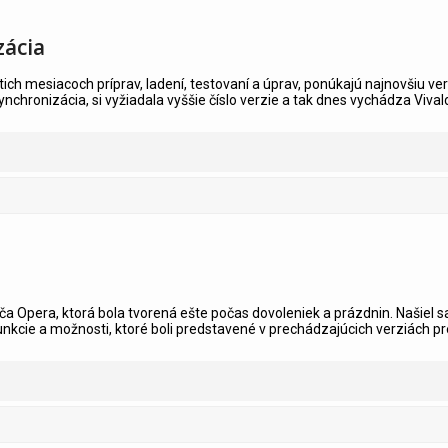
zácia
piatich mesiacoch príprav, ladení, testovaní a úprav, ponúkajú najnovšiu 
nchronizácia, si vyžiadala vyššie číslo verzie a tak dnes vychádza Vival
u
ča Opera, ktorá bola tvorená ešte počas dovoleniek a prázdnin. Našiel sa
unkcie a možnosti, ktoré boli predstavené v prechádzajúcich verziách pre