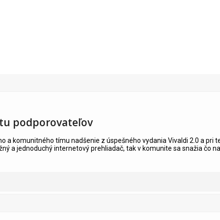
itu podporovateľov
o a komunitného tímu nadšenie z úspešného vydania Vivaldi 2.0 a pri tej 
žný a jednoduchý internetový prehliadač, tak v komunite sa snažia čo 