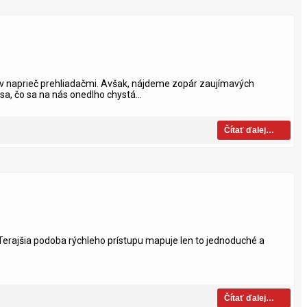
mov naprieč prehliadačmi. Avšak, nájdeme zopár zaujímavých
sa, čo sa na nás onedlho chystá...
Čítať ďalej…
 Terajšia podoba rýchleho prístupu mapuje len to jednoduché a
Čítať ďalej…