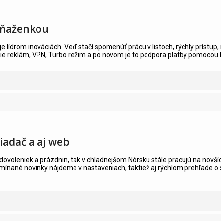
peňaženkou
 je lídrom inováciách. Veď stačí spomenúť prácu v listoch, rýchly prístup, 
e reklám, VPN, Turbo režim a po novom je to podpora platby pomocou k
iadač a aj web
 dovoleniek a prázdnin, tak v chladnejšom Nórsku stále pracujú na novš
omínané novinky nájdeme v nastaveniach, taktiež aj rýchlom prehľade o