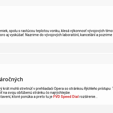
leniek, spolu s rastúcou teplotou vonku, klesá výkonnosť vývojových tí
ro aj vyskúšať. Nazrime do vývojových laboratórií, kancelárií a pozrime 
2
 náročných
vý krát mohli stretnúť v prehliadači Opera so stránkou
Rýchleho prístupu
.
iť na svoju obľúbenú stránku čo najrýchlejšie.
tavení, ktoré ponúka a preto tu je
FVD Speed Dial
rozšírenie...