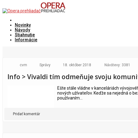
Novinky
Návody
Stiahnutie
Informácie
cvm
Správy
18. október 2018
Návštevy: 3381
Info > Vivaldi tím odmeňuje svoju komun
Ešte stále vládne v kanceláriách vývojovéh
nových užívateľov. Keďže sa nejedná o be
používaním...
Pridať komentár