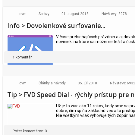
cvm
Správy
01. august 2018
Návštevy: 3978
Info > Dovolenkové surfovanie...
V čase prebiehajúcich prázdnin a aj dovo
noviniek, na ktoré sa môžeme tešiť a čosko
1
komentár
cvm
Články a návody
05. júl 2018
Návštevy: 693
Tip > FVD Speed Dial - rýchly prístup pre
Už je to viac ako 11 rokov, kedy sme sa pr
dobré, čím spĺňa základnú vec a to pristúp
Nie všetkým však vyhovuje tých zopár nas
Počet komentárov:
3