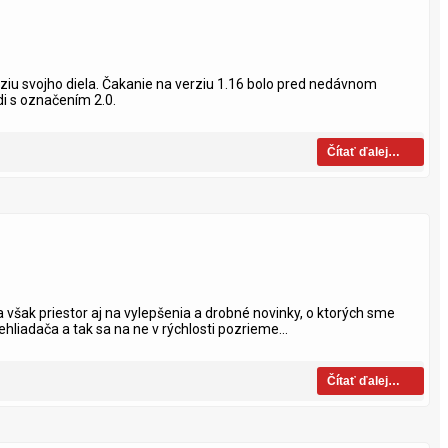
verziu svojho diela. Čakanie na verziu 1.16 bolo pred nedávnom
di s označením 2.0.
Čítať ďalej…
 však priestor aj na vylepšenia a drobné novinky, o ktorých sme
hliadača a tak sa na ne v rýchlosti pozrieme...
Čítať ďalej…