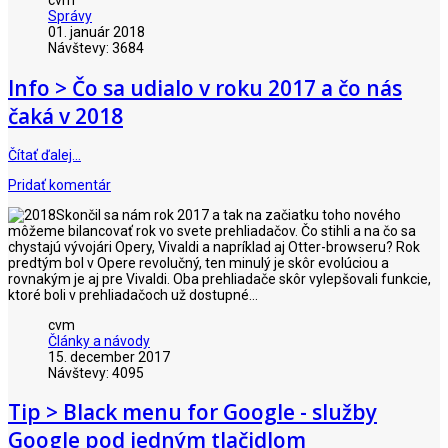
cvm
Správy
01. január 2018
Návštevy: 3684
Info > Čo sa udialo v roku 2017 a čo nás
čaká v 2018
Čítať ďalej…
Pridať komentár
Skončil sa nám rok 2017 a tak na začiatku toho nového
môžeme bilancovať rok vo svete prehliadačov. Čo stihli a na čo sa
chystajú vývojári Opery, Vivaldi a napríklad aj Otter-browseru? Rok
predtým bol v Opere revolučný, ten minulý je skôr evolúciou a
rovnakým je aj pre Vivaldi. Oba prehliadače skôr vylepšovali funkcie,
ktoré boli v prehliadačoch už dostupné...
cvm
Články a návody
15. december 2017
Návštevy: 4095
Tip > Black menu for Google - služby
Google pod jedným tlačidlom