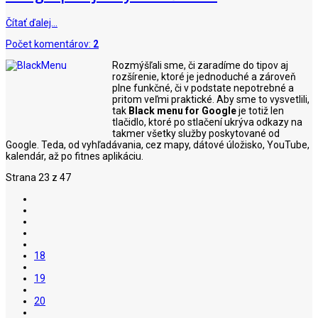
Čítať ďalej…
Počet komentárov:
2
Rozmýšľali sme, či zaradíme do tipov aj
rozšírenie, ktoré je jednoduché a zároveň
plne funkčné, či v podstate nepotrebné a
pritom veľmi praktické. Aby sme to vysvetlili,
tak
Black menu for Google
je totiž len
tlačidlo, ktoré po stlačení ukrýva odkazy na
takmer všetky služby poskytované od
Google. Teda, od vyhľadávania, cez mapy, dátové úložisko, YouTube,
kalendár, až po fitnes aplikáciu.
Strana 23 z 47
18
19
20