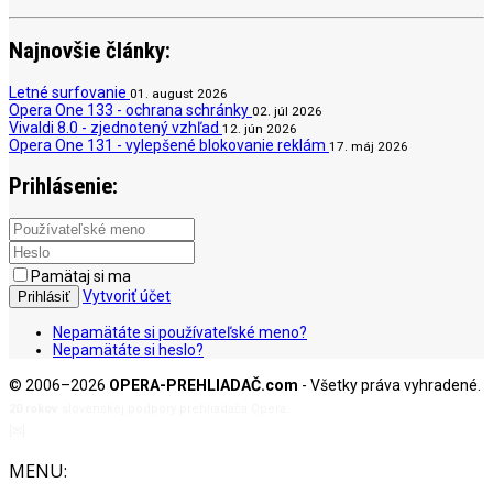
Najnovšie články:
Letné surfovanie
01. august 2026
Opera One 133 - ochrana schránky
02. júl 2026
Vivaldi 8.0 - zjednotený vzhľad
12. jún 2026
Opera One 131 - vylepšené blokovanie reklám
17. máj 2026
Prihlásenie:
Pamätaj si ma
Vytvoriť účet
Prihlásiť
Nepamätáte si používateľské meno?
Nepamätáte si heslo?
© 2006–2026
OPERA-PREHLIADAČ.com
- Všetky práva vyhradené.
20 rokov
slovenskej podpory prehliadača Opera.
[✉]
admin@opera-prehliadac.com
MENU: