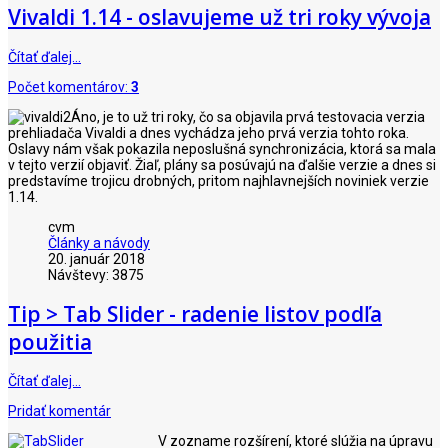
Vivaldi 1.14 - oslavujeme už tri roky vývoja
Čítať ďalej…
Počet komentárov:
3
Áno, je to už tri roky, čo sa objavila prvá testovacia verzia
prehliadača Vivaldi a dnes vychádza jeho prvá verzia tohto roka.
Oslavy nám však pokazila neposlušná synchronizácia, ktorá sa mala
v tejto verzií objaviť. Žiaľ, plány sa posúvajú na ďalšie verzie a dnes si
predstavíme trojicu drobných, pritom najhlavnejších noviniek verzie
1.14.
cvm
Články a návody
20. január 2018
Návštevy: 3875
Tip > Tab Slider - radenie listov podľa
použitia
Čítať ďalej…
Pridať komentár
V zozname rozšírení, ktoré slúžia na úpravu