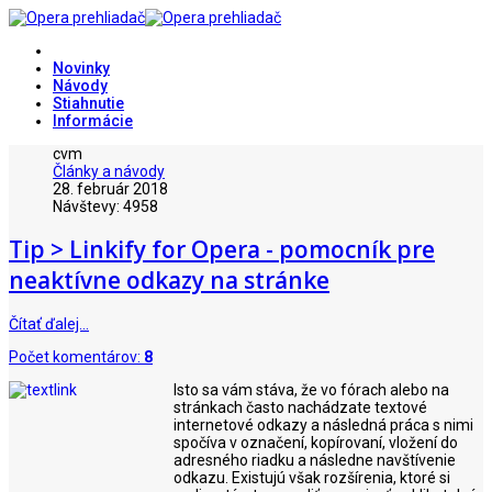
Novinky
Návody
Stiahnutie
Informácie
cvm
Články a návody
28. február 2018
Návštevy: 4958
Tip > Linkify for Opera - pomocník pre
neaktívne odkazy na stránke
Čítať ďalej…
Počet komentárov:
8
Isto sa vám stáva, že vo fórach alebo na
stránkach často nachádzate textové
internetové odkazy a následná práca s nimi
spočíva v označení, kopírovaní, vložení do
adresného riadku a následne navštívenie
odkazu. Existujú však rozšírenia, ktoré si