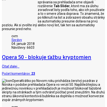
správania sa prehliadača sme objavili
rozšírenie
Tab Slider
, ktoré ma za úlohu
zoraďovať listy podľa toho, ako ich používate
a to v smere zľava doprava. To znamená, že
po kliknutí na list a zobrazení obsahu stránky
sa automaticky presunie doľava na prvú
pozíciu. Ak si zvolíte iný alebo nový list, tak ten sa automaticky
presunie pred neho.
cvm
Správy
04. január 2018
Návštevy: 6603
Opera 50 - blokuje ťažbu kryptomien
Čítať ďalej…
Počet komentárov:
23
Krátko po Novom roku prichádza čerstvý pozdrav z
Nórska v podobe prehliadača Opera vo verzií 50. Najdôležitejšou a
jedinečnou novinkou v prehliadačoch je možnosť blokovať ťažobné
skripty na stránkach a tým ochrániť počítač pred zneužitím. Na druhú
stranu šikovná kontextová bublinka sa doplnila o možnosť konverzie
zopár známych kryptomien.