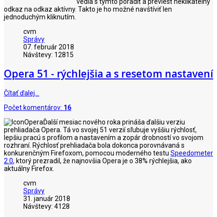
vedia s týmto poradiť a previesť neklikatelný
odkaz na odkaz aktívny. Takto je ho možné navštíviť len
jednoduchým kliknutím.
cvm
Správy
07. február 2018
Návštevy: 12815
Opera 51 - rýchlejšia a s resetom nastavení
Čítať ďalej…
Počet komentárov:
16
Ďalší mesiac nového roka prináša ďalšiu verziu
prehliadača Opera. Tá vo svojej 51 verzií sľubuje vyššiu rýchlosť,
lepšiu pracú s profilom a nastavením a zopár drobností vo svojom
rozhraní. Rýchlosť prehliadača bola dokonca porovnávaná s
konkurenčným Firefoxom, pomocou moderného testu
Speedometer
2.0
, ktorý prezradil, že najnovšia Opera je o 38% rýchlejšia, ako
aktuálny Firefox.
cvm
Správy
31. január 2018
Návštevy: 4128