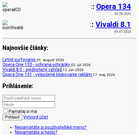
:
:
Opera 134
06.08.2026
:
:
Vivaldi 8.1
09.07.2026
Najnovšie články:
Letné surfovanie
01. august 2026
Opera One 133 - ochrana schránky
02. júl 2026
Vivaldi 8.0 - zjednotený vzhľad
12. jún 2026
Opera One 131 - vylepšené blokovanie reklám
17. máj 2026
Prihlásenie:
Pamätaj si ma
Vytvoriť účet
Prihlásiť
Nepamätáte si používateľské meno?
Nepamätáte si heslo?