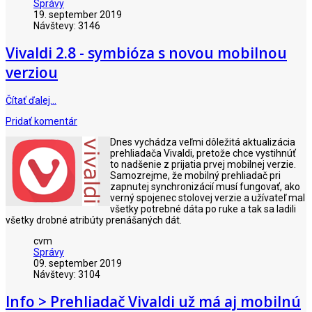
Správy
19. september 2019
Návštevy: 3146
Vivaldi 2.8 - symbióza s novou mobilnou
verziou
Čítať ďalej…
Pridať komentár
Dnes vychádza veľmi dôležitá aktualizácia
prehliadača Vivaldi, pretože chce vystihnúť
to nadšenie z prijatia prvej mobilnej verzie.
Samozrejme, že mobilný prehliadač pri
zapnutej synchronizácií musí fungovať, ako
verný spojenec stolovej verzie a užívateľ mal
všetky potrebné dáta po ruke a tak sa ladili
všetky drobné atribúty prenášaných dát.
cvm
Správy
09. september 2019
Návštevy: 3104
Info > Prehliadač Vivaldi už má aj mobilnú