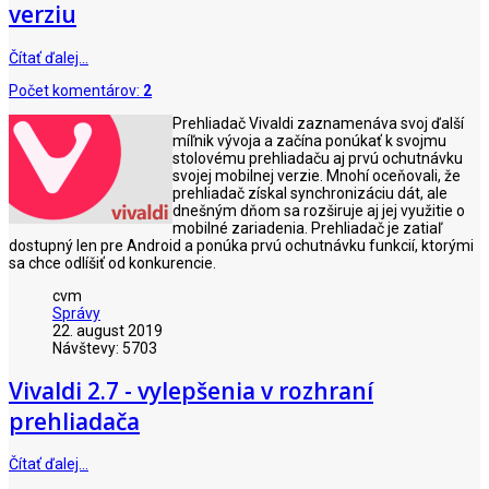
verziu
Čítať ďalej…
Počet komentárov:
2
Prehliadač Vivaldi zaznamenáva svoj ďalší
míľnik vývoja a začína ponúkať k svojmu
stolovému prehliadaču aj prvú ochutnávku
svojej mobilnej verzie. Mnohí oceňovali, že
prehliadač získal synchronizáciu dát, ale
dnešným dňom sa rozširuje aj jej využitie o
mobilné zariadenia. Prehliadač je zatiaľ
dostupný len pre Android a ponúka prvú ochutnávku funkcií, ktorými
sa chce odlíšiť od konkurencie.
cvm
Správy
22. august 2019
Návštevy: 5703
Vivaldi 2.7 - vylepšenia v rozhraní
prehliadača
Čítať ďalej…