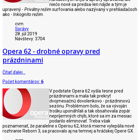
niečo nové sa predsa-len nájde a tým je
upravený -
Privátny režim
surfovania alebo nazývaný v prehliadačoch
ako -
Inkognito režim
.
cvm
Správy
28. júl 2019
Návštevy: 3704
Opera 62 - drobné opravy pred
prázdninami
Čítať ďalej…
Počet komentárov:
6
V podstate Opera 62 vyšla tesne pred
prázdninami a mala tak prekryť
dvojmesačnú dovolenkovo - prázdninovú
sezónu. Problémom bolo, že sa vývojári
trošku uponáhľali a tak obsahovala zopár
nepríjemných chýb, ktoré sa im za mesiac
podarilo eliminovať. Treba však
poznamenať, že paralelne s Operou 62, ktorá mierne vylepšila nové
rozhranie Reborn 3, sa pracovalo aj na temnej a hráčskej Opere GX.