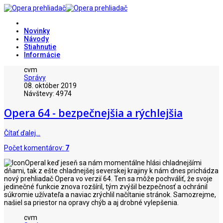
Novinky
Návody
Stiahnutie
Informácie
cvm
Správy
08. október 2019
Návštevy: 4974
Opera 64 - bezpečnejšia a rýchlejšia
Čítať ďalej…
Počet komentárov:
7
I keď jeseň sa nám momentálne hlási chladnejšími
dňami, tak z ešte chladnejšej severskej krajiny k nám dnes prichádza
nový prehliadač Opera vo verzií 64. Ten sa môže pochváliť, že svoje
jedinečné funkcie znova rozšíril, tým zvýšil bezpečnosť a ochránil
súkromie užívateľa a naviac zrýchlil načítanie stránok. Samozrejme,
našiel sa priestor na opravy chýb a aj drobné vylepšenia.
cvm