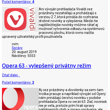
Počet komentárov:
4
Ani vývojári prehliadača Vivaldi cez
prázdniny nezaháľajú a prichádzajú s
verziou 2.7, ktorá prináša do rozhrania
drobné novinky a vylepšenia. Medzi tie
najdôležitejšie novinky môžme rátať aj
možnosť vytvorenia odkazu na systémovú
pracovnú plochu, ktorá rovno načíta
upravený užívateľský profil používateľa.
cvm
Správy
20. august 2019
Návštevy: 5553
Opera 63 - vylepšený privátny režim
Čítať ďalej…
Počet komentárov:
3
Aj cez prázdniny a dovolenky sa sem-tam
troška pracuje a napríklad vývojári od Opery
nám prinášajú čerstvú novinku v podobe
prehliadača Opera vo verzii 63. Žiaľ, noviniek
nie je veľa, pretože prím hrali opravy
nahlásených chýb a úpravy správania, ale