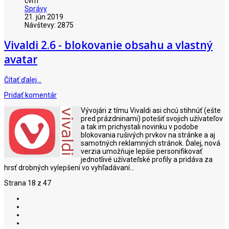
cvm
Správy
21. jún 2019
Návštevy: 2875
Vivaldi 2.6 - blokovanie obsahu a vlastný
avatar
Čítať ďalej…
Pridať komentár
Vývojári z tímu Vivaldi asi chcú stihnúť (ešte
pred prázdninami) potešiť svojich užívateľov
a tak im prichystali novinku v podobe
blokovania rušivých prvkov na stránke a aj
samotných reklamných stránok. Ďalej, nová
verzia umožňuje lepšie personifikovať
jednotlivé užívateľské profily a pridáva za
hrsť drobných vylepšení vo vyhľadávaní...
Strana 18 z 47