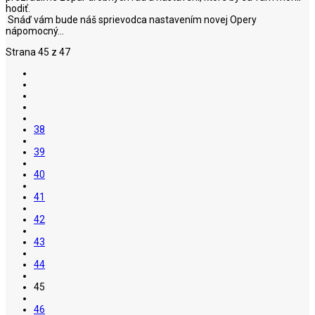
hodiť.
Snáď vám bude náš sprievodca nastavením novej Opery
nápomocný...
Strana 45 z 47
38
39
40
41
42
43
44
45
46