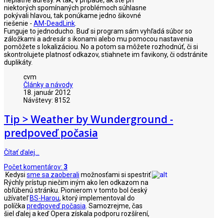
niektorých spomínaných problémoch súhlasne
pokývali hlavou, tak ponúkame jedno šikovné
riešenie -
AM-DeadLink
.
Funguje to jednoducho. Buď si program sám vyhľadá súbor so
záložkami a adresár s ikonami alebo mu pomocou nastavenia
pomôžete s lokalizáciou. No a potom sa môžete rozhodnúť, či si
skontrolujete platnosť odkazov, stiahnete im favikony, či odstránite
duplikáty.
cvm
Články a návody
18. január 2012
Návštevy: 8152
Tip > Weather by Wunderground -
predpoveď počasia
Čítať ďalej…
Počet komentárov:
3
Kedysi
sme sa zaoberali
možnosťami si spestriť
Rýchly prístup niečim iným ako len odkazom na
obľúbenú stránku. Pionierom v tomto bol český
užívateľ
BS-Harou
, ktorý implementoval do
políčka
predpoveď počasia
. Samozrejme, čas
šiel ďalej a keď Opera získala podporu rozšírení,