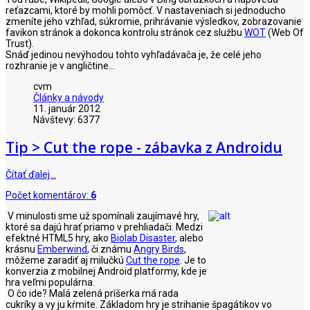
reťazcami, ktoré by mohli pomôcť. V nastaveniach si jednoducho
zmeníte jeho vzhľad, súkromie, prihrávanie výsledkov, zobrazovanie
favikon stránok a dokonca kontrolu stránok cez službu
WOT
(Web Of
Trust).
Snáď jedinou nevýhodou tohto vyhľadávača je, že celé jeho
rozhranie je v angličtine...
cvm
Články a návody
11. január 2012
Návštevy: 6377
Tip > Cut the rope - zábavka z Androidu
Čítať ďalej…
Počet komentárov:
6
V minulosti sme už spomínali zaujímavé hry,
ktoré sa dajú hrať priamo v prehliadači. Medzi
efektné HTML5 hry, ako
Biolab Disaster
, alebo
krásnu
Emberwind
, či známu
Angry Birds
,
môžeme zaradiť aj milučkú
Cut the rope
. Je to
konverzia z mobilnej Android platformy, kde je
hra veľmi populárna.
O čo ide? Malá zelená príšerka má rada
cukríky a vy ju kŕmite. Základom hry je strihanie špagátikov vo