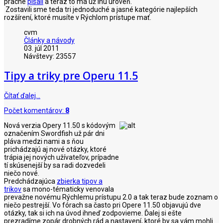
pracne
písali
a teraz to má už inú úroveň.
Zostavili sme teda tri jednoduché a jasné kategórie najlepších
rozšírení, ktoré musíte v Rýchlom prístupe mať.
cvm
Články a návody
03. júl 2011
Návštevy: 23557
Tipy a triky pre Operu 11.5
Čítať ďalej…
Počet komentárov:
8
Nová verzia Opery 11.50 s kódovým
označením Swordfish už pár dni
pláva medzi nami a s ňou
prichádzajú aj nové otázky, ktoré
trápia jej nových užívateľov, prípadne
tí skúsenejší by sa radi dozvedeli
niečo nové.
Predchádzajúca
zbierka tipov a
trikov
sa mono-tématicky venovala
prevažne novému Rýchlemu prístupu 2.0 a tak teraz bude zoznam o
niečo pestrejší. Vo fórach sa často pri Opere 11.50 objavujú dve
otázky, tak si ich na úvod ihneď zodpovieme. Ďalej si ešte
prezradíme zopár drobných rád a nastavení, ktoré by sa vám mohli