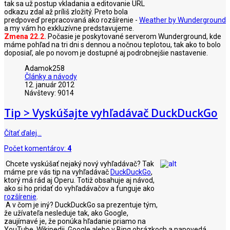
tak sa už postup vkladania a editovanie URL
odkazu zdal až príliš zložitý. Preto bola
predpoveď prepracovaná ako rozšírenie -
Weather by Wunderground
a my vám ho exkluzívne predstavujeme.
Zmena 22.2.
Počasie je poskytované serverom Wunderground, kde
máme pohľad na tri dni s dennou a nočnou teplotou, tak ako to bolo
doposiaľ, ale po novom je dostupné aj podrobnejšie nastavenie.
Adamok258
Články a návody
12. január 2012
Návštevy: 9014
Tip > Vyskúšajte vyhľadávač DuckDuckGo
Čítať ďalej…
Počet komentárov:
4
Chcete vyskúšať nejaký nový vyhľadávač? Tak
máme pre vás tip na vyhľadávač
DuckDuckGo
,
ktorý má rád aj Operu. Totiž obsahuje aj návod,
ako si ho pridať do vyhľadávačov a funguje ako
rozšírenie
.
A v čom je iný? DuckDuckGo sa prezentuje tým,
že užívateľa nesleduje tak, ako Google,
zaujímavé je, že ponúka hľadanie priamo na
YouTube, Wikipedii, Google alebo v Bing obrázkoch a napovedá