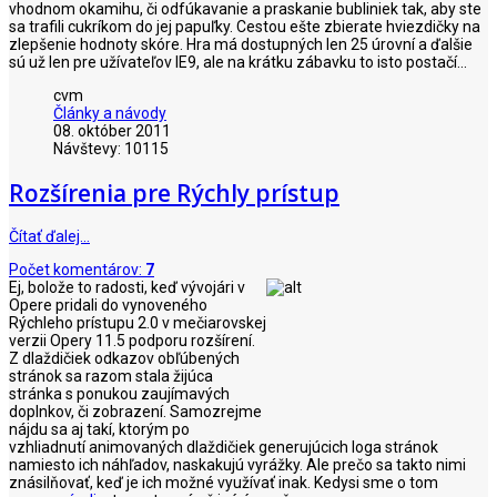
vhodnom okamihu, či odfúkavanie a praskanie bubliniek tak, aby ste
sa trafili cukríkom do jej papuľky. Cestou ešte zbierate hviezdičky na
zlepšenie hodnoty skóre. Hra má dostupných len 25 úrovní a ďalšie
sú už len pre užívateľov IE9, ale na krátku zábavku to isto postačí...
cvm
Články a návody
08. október 2011
Návštevy: 10115
Rozšírenia pre Rýchly prístup
Čítať ďalej…
Počet komentárov:
7
Ej, bolože to radosti, keď vývojári v
Opere pridali do vynoveného
Rýchleho prístupu 2.0 v mečiarovskej
verzii Opery 11.5 podporu rozšírení.
Z dlaždičiek odkazov obľúbených
stránok sa razom stala žijúca
stránka s ponukou zaujímavých
doplnkov, či zobrazení. Samozrejme
nájdu sa aj takí, ktorým po
vzhliadnutí animovaných dlaždičiek generujúcich loga stránok
namiesto ich náhľadov, naskakujú vyrážky. Ale prečo sa takto nimi
znásilňovať, keď je ich možné využívať inak. Kedysi sme o tom