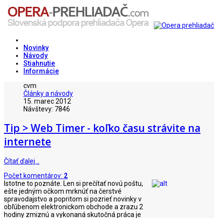
Novinky
Návody
Stiahnutie
Informácie
cvm
Články a návody
15. marec 2012
Návštevy: 7846
Tip > Web Timer - koľko času strávite na
internete
Čítať ďalej…
Počet komentárov:
2
Istotne to poznáte. Len si prečítať novú poštu,
ešte jedným očkom mrknúť na čerstvé
spravodajstvo a popritom si pozrieť novinky v
obľúbenom elektronickom obchode a zrazu 2
hodiny zmiznú a vykonaná skutočná práca je