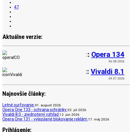
47
Aktuálne verzie:
:
:
Opera 134
06.08.2026
:
:
Vivaldi 8.1
09.07.2026
Najnovšie články:
Letné surfovanie
01. august 2026
Opera One 133 - ochrana schránky
02. júl 2026
Vivaldi 8.0 - zjednotený vzhľad
12. jún 2026
Opera One 131 - vylepšené blokovanie reklám
17. máj 2026
Prihlásenie: