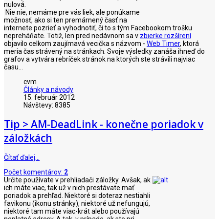
nulová.
Nie nie, nemáme pre vás liek, ale ponúkame
možnosť, ako si ten premárnený časť na
internete pozrieť a vyhodnotiť, či to s tým Facebookom trošku
nepreháňate. Totiž, len pred nedávnom sa v
zbierke rozšírení
objavilo celkom zaujímavá vecička s názvom -
Web Timer
, ktorá
meria čas strávený na stránkach. Svoje výsledky zanáša ihneď do
grafov a vytvára rebríček stránok na ktorých ste strávili najviac
času...
cvm
Články a návody
15. február 2012
Návštevy: 8385
Tip > AM-DeadLink - konečne poriadok v
záložkách
Čítať ďalej…
Počet komentárov:
2
Určite používate v prehliadači záložky. Avšak, ak
ich máte viac, tak už v nich prestávate mať
poriadok a prehľad. Niektoré si doteraz nestiahli
favikonu (ikonu stránky), niektoré už nefungujú,
niektoré tam máte viac-krát alebo používajú
neplatné adresy. A tak, v prípade, ak ste pri