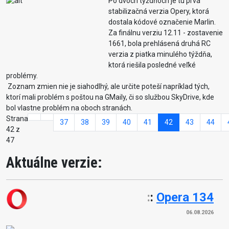
Po dvoch týždňoch je tu prvá
stabilizačná verzia Opery, ktorá
dostala kódové označenie Marlin.
Za finálnu verziu 12.11 - zostavenie
1661, bola prehlásená druhá RC
verzia z piatka minulého týždňa,
ktorá riešila posledné veľké
problémy.
Zoznam zmien nie je siahodlhý, ale určite poteší napríklad tých,
ktorí mali problém s poštou na GMaily, či so službou SkyDrive, kde
bol vlastne problém na oboch stranách.
Strana
37
38
39
40
41
42
43
44
42 z
47
Aktuálne verzie:
:
:
Opera 134
06.08.2026