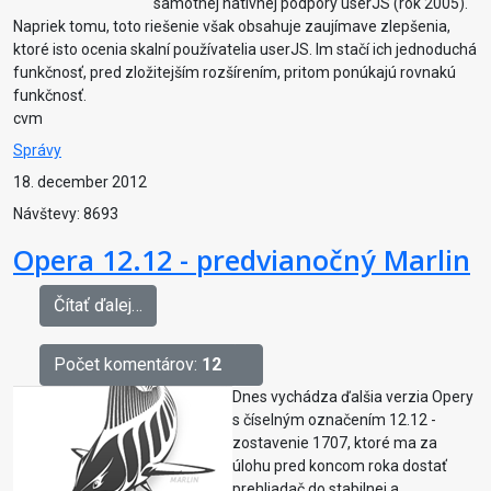
samotnej natívnej podpory userJS (rok 2005).
Napriek tomu, toto riešenie však obsahuje zaujímave zlepšenia,
ktoré isto ocenia skalní používatelia userJS. Im stačí ich jednoduchá
funkčnosť, pred zložitejším rozšírením, pritom ponúkajú rovnakú
funkčnosť.
cvm
Správy
18. december 2012
Návštevy: 8693
Opera 12.12 - predvianočný Marlin
Čítať ďalej…
Počet komentárov:
12
Dnes vychádza ďalšia verzia Opery
s číselným označením 12.12 -
zostavenie 1707, ktoré ma za
úlohu pred koncom roka dostať
prehliadač do stabilnej a