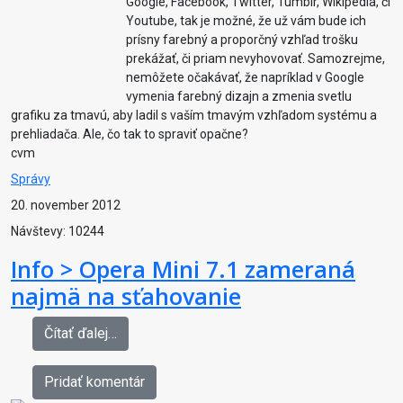
Google, Facebook, Twitter, Tumblr, Wikipedia, či
Youtube, tak je možné, že už vám bude ich
prísny farebný a proporčný vzhľad trošku
prekážať, či priam nevyhovovať. Samozrejme,
nemôžete očakávať, že napríklad v Google
vymenia farebný dizajn a zmenia svetlu
grafiku za tmavú, aby ladil s vaším tmavým vzhľadom systému a
prehliadača. Ale, čo tak to spraviť opačne?
cvm
Správy
20. november 2012
Návštevy: 10244
Info > Opera Mini 7.1 zameraná
najmä na sťahovanie
Čítať ďalej…
Pridať komentár