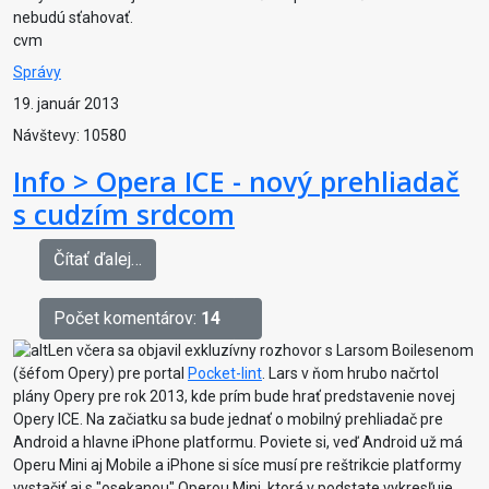
nebudú sťahovať.
cvm
Správy
19. január 2013
Návštevy: 10580
Info > Opera ICE - nový prehliadač
s cudzím srdcom
Čítať ďalej…
Počet komentárov:
14
Len včera sa objavil exkluzívny rozhovor s Larsom Boilesenom
(šéfom Opery) pre portal
Pocket-lint
. Lars v ňom hrubo načrtol
plány Opery pre rok 2013, kde prím bude hrať predstavenie novej
Opery ICE. Na začiatku sa bude jednať o mobilný prehliadač pre
Android a hlavne iPhone platformu. Poviete si, veď Android už má
Operu Mini aj Mobile a iPhone si síce musí pre reštrikcie platformy
vystačiť aj s "osekanou" Operou Mini, ktorá v podstate vykresľuje