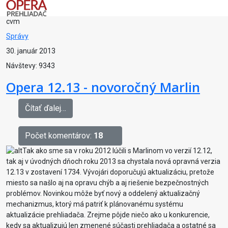
cvm
Správy
30. január 2013
Návštevy: 9343
Opera 12.13 - novoročný Marlin
Čítať ďalej…
Počet komentárov:
18
Tak ako sme sa v roku 2012 lúčili s Marlinom vo verzií 12.12,
tak aj v úvodných dňoch roku 2013 sa chystala nová opravná verzia
12.13 v zostavení 1734. Vývojári doporučujú aktualizáciu, pretože
miesto sa našlo aj na opravu chýb a aj riešenie bezpečnostných
problémov. Novinkou môže byť nový a oddelený aktualizačný
mechanizmus, ktorý má patriť k plánovanému systému
aktualizácie prehliadača. Zrejme pôjde niečo ako u konkurencie,
kedy sa aktualizujú len zmenené súčasti prehliadača a ostatné sa