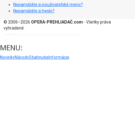
Nepamätáte si používateľské meno?
Nepamätáte si heslo?
© 2006–2026
OPERA-PREHLIADAČ.com
- Všetky práva
vyhradené.
20 rokov
slovenskej podpory prehliadača Opera.
[✉]
admin@opera-prehliadac.com
MENU:
Novinky
Návody
Stiahnutie
Informácie