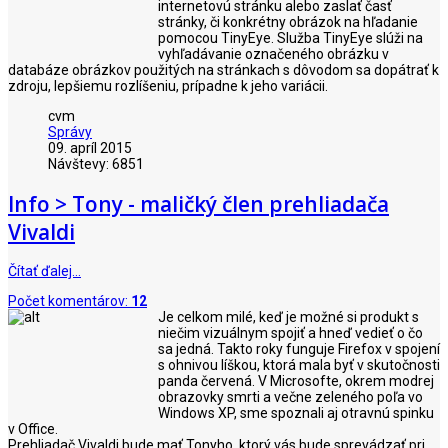
internetovú stránku alebo zaslať časť
stránky, či konkrétny obrázok na hľadanie
pomocou TinyEye. Služba TinyEye slúži na
vyhľadávanie označeného obrázku v
databáze obrázkov použitých na stránkach s dôvodom sa dopátrať k
zdroju, lepšiemu rozlíšeniu, prípadne k jeho variácii.
cvm
Správy
09. apríl 2015
Návštevy: 6851
Info > Tony - maličký člen prehliadača
Vivaldi
Čítať ďalej…
Počet komentárov:
12
Je celkom milé, keď je možné si produkt s
niečim vizuálnym spojiť a hneď vedieť o čo
sa jedná. Takto roky funguje Firefox v spojení
s ohnivou líškou, ktorá mala byť v skutočnosti
panda červená. V Microsofte, okrem modrej
obrazovky smrti a večne zeleného poľa vo
Windows XP, sme spoznali aj otravnú spinku
v Office.
Prehliadač Vivaldi bude mať Tonyho, ktorý vás bude sprevádzať pri