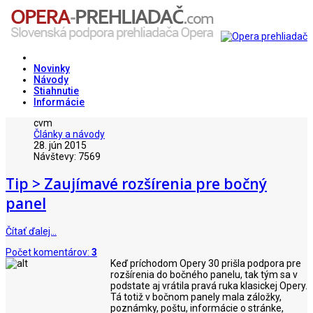
Novinky
Návody
Stiahnutie
Informácie
cvm
Články a návody
28. jún 2015
Návštevy: 7569
Tip > Zaujímavé rozšírenia pre bočný
panel
Čítať ďalej…
Počet komentárov:
3
Keď príchodom Opery 30 prišla podpora pre
rozšírenia do bočného panelu, tak tým sa v
podstate aj vrátila pravá ruka klasickej Opery.
Tá totiž v bočnom panely mala záložky,
poznámky, poštu, informácie o stránke,