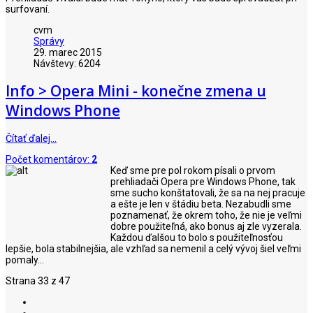
surfovaní.
cvm
Správy
29. marec 2015
Návštevy: 6204
Info > Opera Mini - konečne zmena u
Windows Phone
Čítať ďalej…
Počet komentárov:
2
Keď sme pre pol rokom písali o prvom
prehliadači Opera pre Windows Phone, tak
sme sucho konštatovali, že sa na nej pracuje
a ešte je len v štádiu beta. Nezabudli sme
poznamenať, že okrem toho, že nie je veľmi
dobre použiteľná, ako bonus aj zle vyzerala.
Každou ďalšou to bolo s použiteľnosťou
lepšie, bola stabilnejšia, ale vzhľad sa nemenil a celý vývoj šiel veľmi
pomaly...
Strana 33 z 47