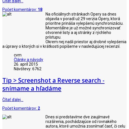
Čítať ďalej…
Počet komentárov:
18
Na oficiálnych stránkach Opery sa dnes
objavila v poradí už 29 verzia Opery, ktorá
prioritne prináša vylepšenú synchronizáciu.
Momentálne je už možné synchronizovať
otvorené listy a aj stránky z rýchleho
prístupu.
Okrem nej našli priestor aj drobné vylepšenia
a úpravy o ktorých si v krátkosti popíšeme v nasledujúcej recenzií.
cvm
Články a návody
26. apríl 2015
Návštevy: 6762
Tip > Screenshot a Reverse search -
snímame a hľadáme
Čítať ďalej…
Počet komentárov:
2
Dnes si predstavíme dve zaujímavé
rozšírenia, pochádzajúce od rovnakého
autora, ktoré umožnia zosnímať časť, či celu