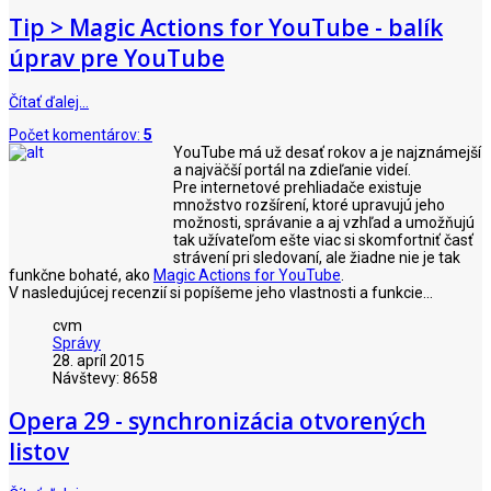
Tip > Magic Actions for YouTube - balík
úprav pre YouTube
Čítať ďalej…
Počet komentárov:
5
YouTube má už desať rokov a je najznámejší
a najväčší portál na zdieľanie videí.
Pre internetové prehliadače existuje
množstvo rozšírení, ktoré upravujú jeho
možnosti, správanie a aj vzhľad a umožňujú
tak užívateľom ešte viac si skomfortniť časť
strávení pri sledovaní, ale žiadne nie je tak
funkčne bohaté, ako
Magic Actions for YouTube
.
V nasledujúcej recenzií si popíšeme jeho vlastnosti a funkcie...
cvm
Správy
28. apríl 2015
Návštevy: 8658
Opera 29 - synchronizácia otvorených
listov