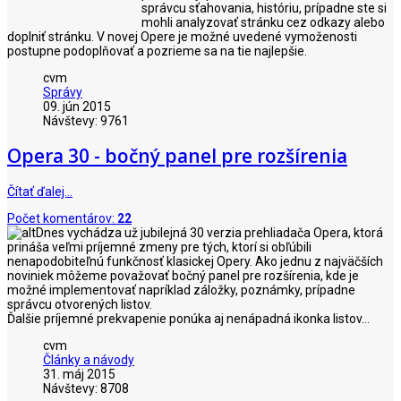
správcu sťahovania, históriu, prípadne ste si
mohli analyzovať stránku cez odkazy alebo
doplniť stránku. V novej Opere je možné uvedené vymoženosti
postupne podoplňovať a pozrieme sa na tie najlepšie.
cvm
Správy
09. jún 2015
Návštevy: 9761
Opera 30 - bočný panel pre rozšírenia
Čítať ďalej…
Počet komentárov:
22
Dnes vychádza už jubilejná 30 verzia prehliadača Opera, ktorá
prináša veľmi príjemné zmeny pre tých, ktorí si obľúbili
nenapodobiteľnú funkčnosť klasickej Opery. Ako jednu z najväčších
noviniek môžeme považovať bočný panel pre rozšírenia, kde je
možné implementovať napríklad záložky, poznámky, prípadne
správcu otvorených listov.
Ďalšie príjemné prekvapenie ponúka aj nenápadná ikonka listov...
cvm
Články a návody
31. máj 2015
Návštevy: 8708