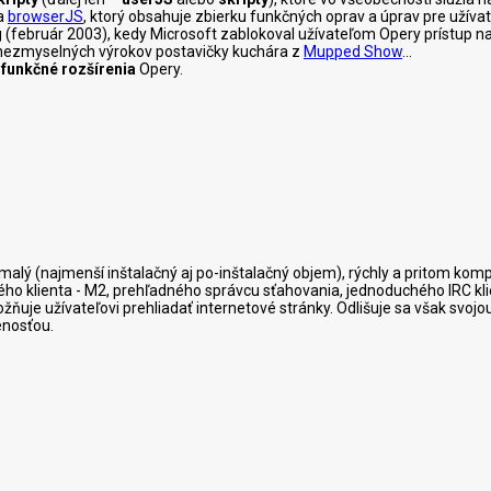
a
browserJS
, ktorý obsahuje zbierku funkčných oprav a úprav pre užívat
 Borg (február 2003), kedy Microsoft zablokoval užívateľom Opery prístu
es nezmyselných výrokov postavičky kuchára z
Mupped Show
...
 funkčné rozšírenia
Opery.
e malý (najmenší inštalačný aj po-inštalačný objem), rýchly a pritom ko
ého klienta - M2, prehľadného správcu sťahovania, jednoduchého IRC klie
žňuje užívateľovi prehliadať internetové stránky. Odlišuje sa však svoj
nosťou.