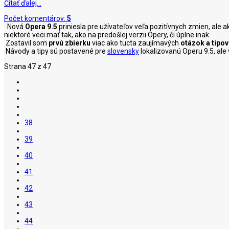
Čítať ďalej…
Počet komentárov:
5
Nová
Opera 9.5
priniesla pre užívateľov veľa pozitívnych zmien, ale a
niektoré veci mať tak, ako na predošlej verzii Opery, či úplne inak.
Zostavil som
prvú zbierku
viac ako tucta zaujímavých
otázok a tipov
Návody a tipy sú postavené pre
slovensky
lokalizovanú Operu 9.5, ale
Strana 47 z 47
38
39
40
41
42
43
44