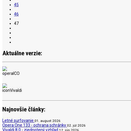
45
46
47
Aktuálne verzie:
Najnovšie články:
Letné surfovanie
01. august 2026
Opera One 133 - ochrana schránky
02. júl 2026
Vivaldi 8.0 - zjednotený vzhľad
12. jún 2026