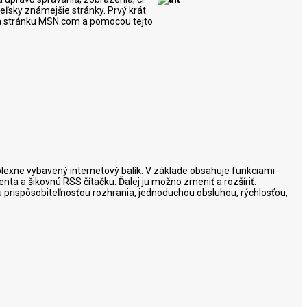
eľsky známejšie stránky. Prvý krát
p na stránku MSN.com a pomocou tejto
mplexne vybavený internetový balík. V základe obsahuje funkciami
nta a šikovnú RSS čítačku. Ďalej ju možno zmeniť a rozšíriť.
ou prispôsobiteľnosťou rozhrania, jednoduchou obsluhou, rýchlosťou,