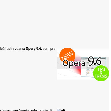
ležitosti vydania
Opery 9.6
, som pre
na úpravu správania, zobrazenia, či