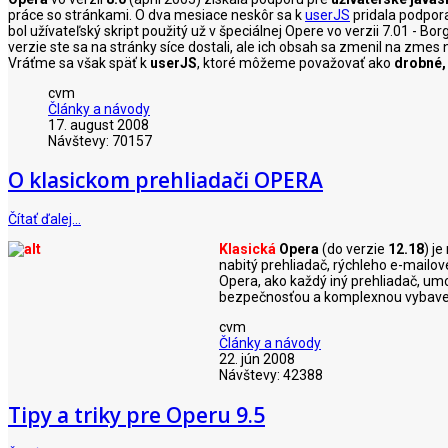
práce so stránkami. O dva mesiace neskôr sa k
userJS
pridala podpor
bol užívateľský skript použitý už v špeciálnej Opere vo verzii 7.01 -
verzie ste sa na stránky síce dostali, ale ich obsah sa zmenil na zm
Vráťme sa však späť k
userJS
, ktoré môžeme považovať ako
drobné,
cvm
Články a návody
17. august 2008
Návštevy: 70157
O klasickom prehliadači OPERA
Čítať ďalej…
Klasická
Opera
(do verzie
12.18
) j
nabitý prehliadač, rýchleho e-mailov
Opera, ako každý iný prehliadač, umo
bezpečnosťou a komplexnou vybave
cvm
Články a návody
22. jún 2008
Návštevy: 42388
Tipy a triky pre Operu 9.5