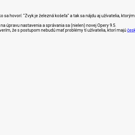
ko sa hovorí: "Zvyk je železná košeľa" a tak sa nájdu aj užívatelia, ktor
na úpravu nastavenia a správania sa (nielen) novej Opery 9.5.
 verím, že s postupom nebudú mať problémy tí užívatelia, ktorí majú
čes