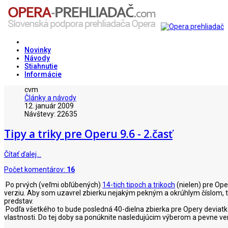
Novinky
Návody
Stiahnutie
Informácie
cvm
Články a návody
12. január 2009
Návštevy: 22635
Tipy a triky pre Operu 9.6 - 2.časť
Čítať ďalej…
Počet komentárov:
16
Po prvých (veľmi obľúbených)
14-tich tipoch a trikoch
(nielen) pre Ope
verziu. Aby som uzavrel zbierku nejakým pekným a okrúhlym číslom, t
predstav.
Podľa všetkého to bude posledná 40-dielna zbierka pre Opery deviatko
vlastnosti. Do tej doby sa ponúknite nasledujúcim výberom a pevne ve