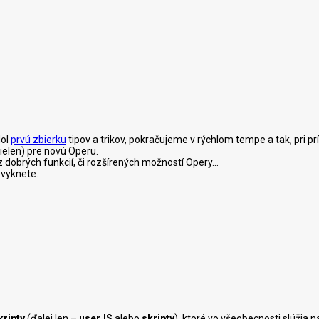
dol
prvú zbierku
tipov a trikov, pokračujeme v rýchlom tempe a tak, pri prí
nielen) pre novú Operu.
dobrých funkcií, či rozšírených možností Opery...
zvyknete.
kripty
(ďalej len –
userJS
alebo
skripty
), ktoré vo všeobecnosti slúžia 