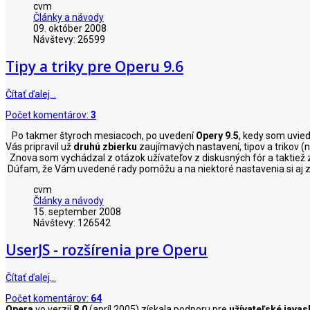
cvm
Články a návody
09. október 2008
Návštevy: 26599
Tipy a triky pre Operu 9.6
Čítať ďalej…
Počet komentárov:
3
Po takmer štyroch mesiacoch, po uvedení
Opery 9.5
, kedy som uvie
Vás pripravil už
druhú zbierku
zaujímavých nastavení, tipov a trikov (
Znova som vychádzal z otázok užívateľov z diskusných fór a taktiež z 
Dúfam, že Vám uvedené rady pomôžu a na niektoré nastavenia si aj 
cvm
Články a návody
15. september 2008
Návštevy: 126542
UserJS - rozšírenia pre Operu
Čítať ďalej…
Počet komentárov:
64
Opera
vo verzií
8.0
(apríl 2005) získala podporu pre
užívateľské javas