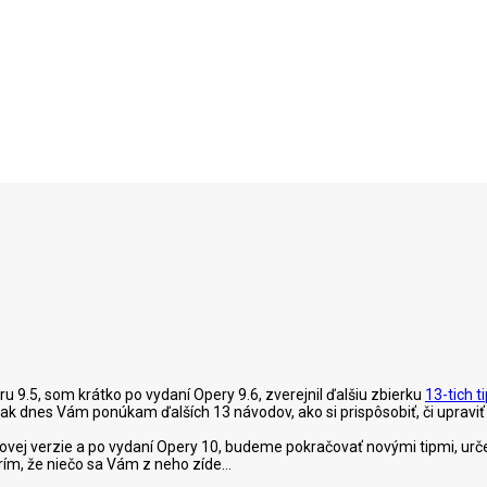
ru 9.5, som krátko po vydaní Opery 9.6, zverejnil ďalšiu zbierku
13-tich t
ak dnes Vám ponúkam ďalších 13 návodov, ako si prispôsobiť, či upravi
vej verzie a po vydaní Opery 10, budeme pokračovať novými tipmi, urče
rím, že niečo sa Vám z neho zíde...