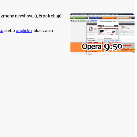
ým zmeny nevyhovujú, či potrebujú
kú
alebo
anglickú
lokalizáciu.