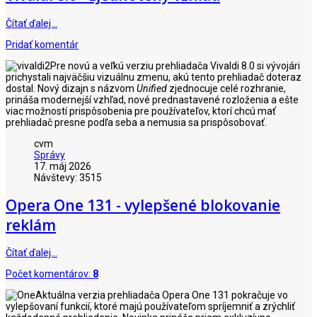
Čítať ďalej…
Pridať komentár
Pre novú a veľkú verziu prehliadača Vivaldi 8.0 si vývojári
prichystali najväčšiu vizuálnu zmenu, akú tento prehliadač doteraz
dostal. Nový dizajn s názvom
Unified
zjednocuje celé rozhranie,
prináša modernejší vzhľad, nové prednastavené rozloženia a ešte
viac možností prispôsobenia pre používateľov, ktorí chcú mať
prehliadač presne podľa seba a nemusia sa prispôsobovať.
cvm
Správy
17. máj 2026
Návštevy: 3515
Opera One 131 - vylepšené blokovanie
reklám
Čítať ďalej…
Počet komentárov:
8
Aktuálna verzia prehliadača Opera One 131 pokračuje vo
vylepšovaní funkcií, ktoré majú používateľom spríjemniť a zrýchliť