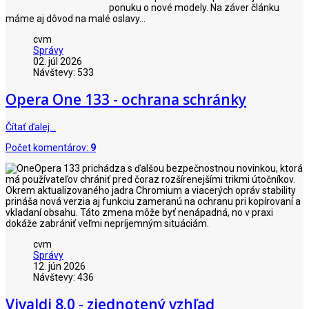
ponuku o nové modely. Na záver článku
máme aj dôvod na malé oslavy...
cvm
Správy
02. júl 2026
Návštevy: 533
Opera One 133 - ochrana schránky
Čítať ďalej…
Počet komentárov:
9
Opera 133 prichádza s ďalšou bezpečnostnou novinkou, ktorá
má používateľov chrániť pred čoraz rozšírenejšími trikmi útočníkov.
Okrem aktualizovaného jadra Chromium a viacerých opráv stability
prináša nová verzia aj funkciu zameranú na ochranu pri kopírovaní a
vkladaní obsahu. Táto zmena môže byť nenápadná, no v praxi
dokáže zabrániť veľmi nepríjemným situáciám.
cvm
Správy
12. jún 2026
Návštevy: 436
Vivaldi 8.0 - zjednotený vzhľad