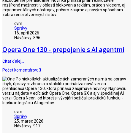
každodenné prehliadanie. Novinka prináša priam exkluzívne
rozšírené možnosti v oblasti blokovania reklám, práce s videom, aj
experimentálnych nástrojov, pričom zaujme aj novým spôsobom
zobrazenia otvorených listov.
cvm
Správy
16. apríl 2026
Návštevy: 896
Opera One 130 - prepojenie s AI agentmi
Čítať ďalej…
Počet komentárov:
3
Po niekoľkých aktualizáciách zameraných najmä na opravy
chýb, úpravy rozhrania a stabilitu prichádza nová verzia
prehliadača Opera 130, ktorá prináša zaujímavé novinky. Najnovšiu
verziu nájdete v edíciách Opera One, Opera GX a aj v špeciálnej AI
verzii Opera Neon, od ktorej si vývojári požičali praktickú funkciu -
lepšiu integráciu AI agentov.
cvm
Správy
25. marec 2026
Návštevy: 917