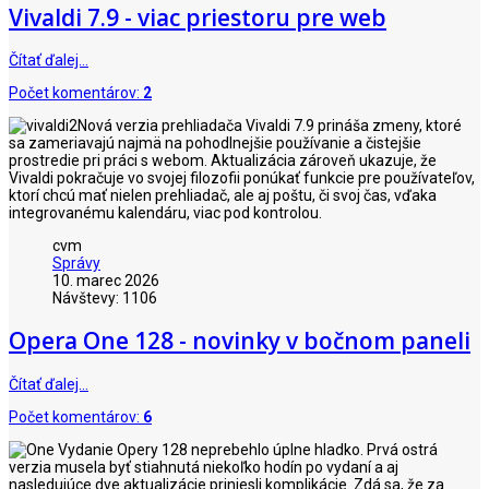
Vivaldi 7.9 - viac priestoru pre web
Čítať ďalej…
Počet komentárov:
2
Nová verzia prehliadača Vivaldi 7.9 prináša zmeny, ktoré
sa zameriavajú najmä na pohodlnejšie používanie a čistejšie
prostredie pri práci s webom. Aktualizácia zároveň ukazuje, že
Vivaldi pokračuje vo svojej filozofii ponúkať funkcie pre používateľov,
ktorí chcú mať nielen prehliadač, ale aj poštu, či svoj čas, vďaka
integrovanému kalendáru, viac pod kontrolou.
cvm
Správy
10. marec 2026
Návštevy: 1106
Opera One 128 - novinky v bočnom paneli
Čítať ďalej…
Počet komentárov:
6
Vydanie Opery 128 neprebehlo úplne hladko. Prvá ostrá
verzia musela byť stiahnutá niekoľko hodín po vydaní a aj
nasledujúce dve aktualizácie priniesli komplikácie. Zdá sa, že za