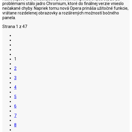
problémami stálo jadro Chromium, ktoré do finálnej verzie vnieslo
nečakané chyby. Napriek tomu nová Opera prináša užitočné funkcie,
vrátane rozdelenej obrazovky a rozšírených možností bočného
panela.
Strana 1 z 47
1
2
3
4
5
6
7
8