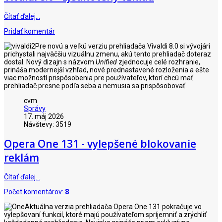
Čítať ďalej…
Pridať komentár
Pre novú a veľkú verziu prehliadača Vivaldi 8.0 si vývojári
prichystali najväčšiu vizuálnu zmenu, akú tento prehliadač doteraz
dostal. Nový dizajn s názvom
Unified
zjednocuje celé rozhranie,
prináša modernejší vzhľad, nové prednastavené rozloženia a ešte
viac možností prispôsobenia pre používateľov, ktorí chcú mať
prehliadač presne podľa seba a nemusia sa prispôsobovať.
cvm
Správy
17. máj 2026
Návštevy: 3519
Opera One 131 - vylepšené blokovanie
reklám
Čítať ďalej…
Počet komentárov:
8
Aktuálna verzia prehliadača Opera One 131 pokračuje vo
vylepšovaní funkcií, ktoré majú používateľom spríjemniť a zrýchliť