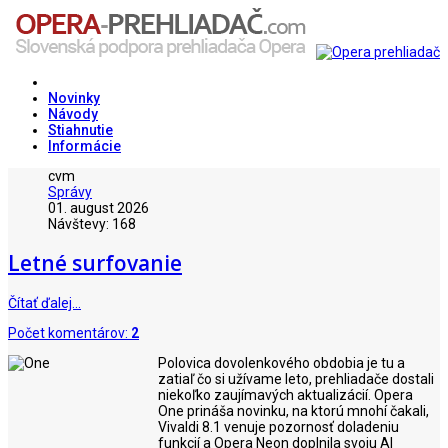
Novinky
Návody
Stiahnutie
Informácie
cvm
Správy
01. august 2026
Návštevy: 168
Letné surfovanie
Čítať ďalej…
Počet komentárov:
2
Polovica dovolenkového obdobia je tu a
zatiaľ čo si užívame leto, prehliadače dostali
niekoľko zaujímavých aktualizácií. Opera
One prináša novinku, na ktorú mnohí čakali,
Vivaldi 8.1 venuje pozornosť doladeniu
funkcií a Opera Neon doplnila svoju AI