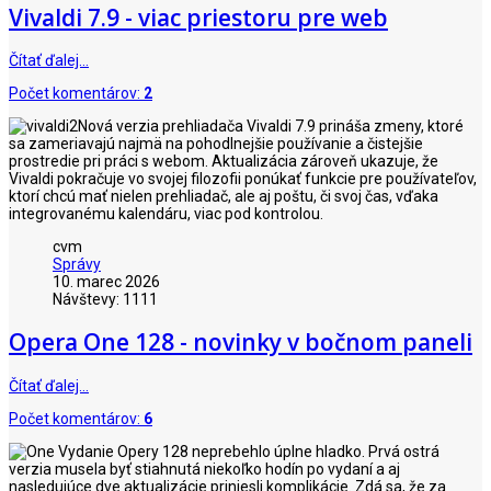
Vivaldi 7.9 - viac priestoru pre web
Čítať ďalej…
Počet komentárov:
2
Nová verzia prehliadača Vivaldi 7.9 prináša zmeny, ktoré
sa zameriavajú najmä na pohodlnejšie používanie a čistejšie
prostredie pri práci s webom. Aktualizácia zároveň ukazuje, že
Vivaldi pokračuje vo svojej filozofii ponúkať funkcie pre používateľov,
ktorí chcú mať nielen prehliadač, ale aj poštu, či svoj čas, vďaka
integrovanému kalendáru, viac pod kontrolou.
cvm
Správy
10. marec 2026
Návštevy: 1111
Opera One 128 - novinky v bočnom paneli
Čítať ďalej…
Počet komentárov:
6
Vydanie Opery 128 neprebehlo úplne hladko. Prvá ostrá
verzia musela byť stiahnutá niekoľko hodín po vydaní a aj
nasledujúce dve aktualizácie priniesli komplikácie. Zdá sa, že za