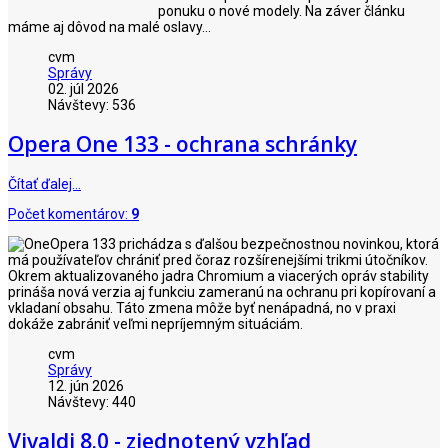
ponuku o nové modely. Na záver článku
máme aj dôvod na malé oslavy...
cvm
Správy
02. júl 2026
Návštevy: 536
Opera One 133 - ochrana schránky
Čítať ďalej…
Počet komentárov:
9
Opera 133 prichádza s ďalšou bezpečnostnou novinkou, ktorá
má používateľov chrániť pred čoraz rozšírenejšími trikmi útočníkov.
Okrem aktualizovaného jadra Chromium a viacerých opráv stability
prináša nová verzia aj funkciu zameranú na ochranu pri kopírovaní a
vkladaní obsahu. Táto zmena môže byť nenápadná, no v praxi
dokáže zabrániť veľmi nepríjemným situáciám.
cvm
Správy
12. jún 2026
Návštevy: 440
Vivaldi 8.0 - zjednotený vzhľad