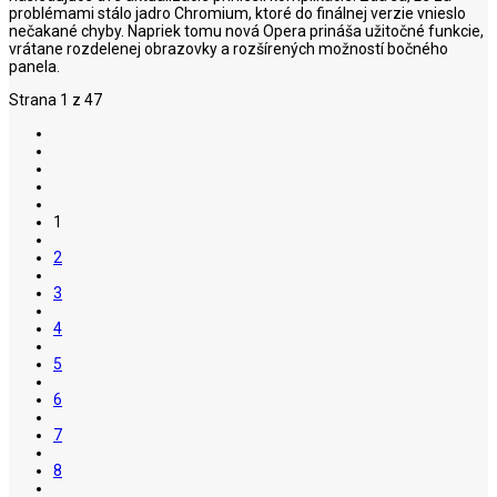
problémami stálo jadro Chromium, ktoré do finálnej verzie vnieslo
nečakané chyby. Napriek tomu nová Opera prináša užitočné funkcie,
vrátane rozdelenej obrazovky a rozšírených možností bočného
panela.
Strana 1 z 47
1
2
3
4
5
6
7
8