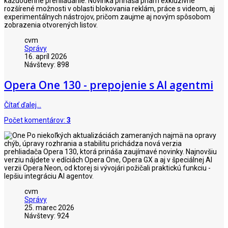
každodenné prehliadanie. Novinka prináša priam exkluzívne
rozšírené možnosti v oblasti blokovania reklám, práce s videom, aj
experimentálnych nástrojov, pričom zaujme aj novým spôsobom
zobrazenia otvorených listov.
cvm
Správy
16. apríl 2026
Návštevy: 898
Opera One 130 - prepojenie s AI agentmi
Čítať ďalej…
Počet komentárov:
3
Po niekoľkých aktualizáciách zameraných najmä na opravy
chýb, úpravy rozhrania a stabilitu prichádza nová verzia
prehliadača Opera 130, ktorá prináša zaujímavé novinky. Najnovšiu
verziu nájdete v edíciách Opera One, Opera GX a aj v špeciálnej AI
verzii Opera Neon, od ktorej si vývojári požičali praktickú funkciu -
lepšiu integráciu AI agentov.
cvm
Správy
25. marec 2026
Návštevy: 924