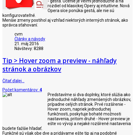
- gestá. Učenie je veľmi jednoduché a na
rozdiel od klasickej Opery aj intuitívne. Nová
Opera síce ponúka gestá, ale nie sú
konfigurovateľné.
Menšie zmeny postihol aj vzhľad niektorých interných stránok, ako
správca sťahovaní.
cvm
Články a návody
21. máj 2016
Návštevy: 8288
Tip > Hover zoom a preview - náhľady
stránok a obrázkov
Čítať ďalej…
Počet komentárov:
4
Predstavíme si dva doplnky, ktoré slúžia ako
jednoduché náhľady zmenšených obrázkov,
prípadne celých stránok. Prvé rozšírenie -
Hover zoom, napriek jednoduchej
funkčnosti, poskytuje bohaté možnosti
nastavenia, pritom druhé - Hover preview je
ešte vo vývoji a nejaké rozšírené nastavenia
budete ťažšie hľadať.
Funkčné sú však obe dve a pridávame ešte tip aj na podobné