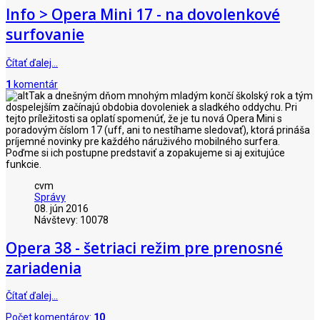
Info > Opera Mini 17 - na dovolenkové
surfovanie
Čítať ďalej…
1
komentár
Tak a dnešným dňom mnohým mladým končí školský rok a tým
dospelejším začínajú obdobia dovoleniek a sladkého oddychu. Pri
tejto príležitosti sa oplatí spomenúť, že je tu nová Opera Mini s
poradovým číslom 17 (uff, ani to nestíhame sledovať), ktorá prináša
príjemné novinky pre každého náruživého mobilného surfera.
Poďme si ich postupne predstaviť a zopakujeme si aj exitujúce
funkcie.
cvm
Správy
08. jún 2016
Návštevy: 10078
Opera 38 - šetriaci režim pre prenosné
zariadenia
Čítať ďalej…
Počet komentárov:
10