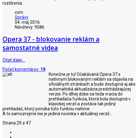
rozšírenia.
cvm
Správy
04. máj 2016
Návštevy: 9586
Opera 37 - blokovanie reklám a
samostatné videa
Čítať ďalej…
Počet komentárov:
19
Konečne je tu! Očakávaná Opera 37 s
natívnym blokovaným reklám sa objavila na
oficiálnych stránkach a bude dostupná aj ako
automatická aktualizácia predchádzajúcej
verzie. Po dlhej dobe sa teda vracia do
prehliadača funkcia, ktorá bola dostupná v
klasickej verzií a zostáva tak jediný
prehliadač, ktorý ponúka túto funkciu natívne.
A to samozrejme nie je jediná novinka v aktuálnej verzií...
Strana 29 z 47