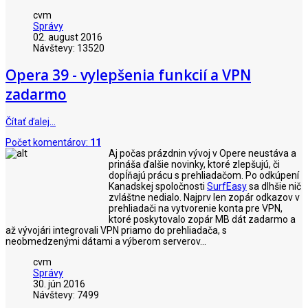
cvm
Správy
02. august 2016
Návštevy: 13520
Opera 39 - vylepšenia funkcií a VPN
zadarmo
Čítať ďalej…
Počet komentárov:
11
Aj počas prázdnin vývoj v Opere neustáva a
prináša ďalšie novinky, ktoré zlepšujú, či
dopĺňajú prácu s prehliadačom. Po odkúpení
Kanadskej spoločnosti
SurfEasy
sa dlhšie nič
zvláštne nedialo. Najprv len zopár odkazov v
prehliadači na vytvorenie konta pre VPN,
ktoré poskytovalo zopár MB dát zadarmo a
až vývojári integrovali VPN priamo do prehliadača, s
neobmedzenými dátami a výberom serverov...
cvm
Správy
30. jún 2016
Návštevy: 7499