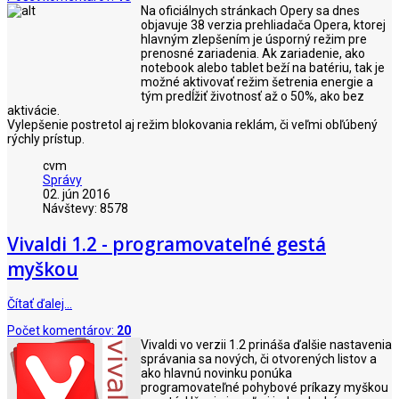
Na oficiálnych stránkach Opery sa dnes
objavuje 38 verzia prehliadača Opera, ktorej
hlavným zlepšením je úsporný režim pre
prenosné zariadenia. Ak zariadenie, ako
notebook alebo tablet beží na batériu, tak je
možné aktivovať režim šetrenia energie a
tým predĺžiť životnosť až o 50%, ako bez
aktivácie.
Vylepšenie postretol aj režim blokovania reklám, či veľmi obľúbený
rýchly prístup.
cvm
Správy
02. jún 2016
Návštevy: 8578
Vivaldi 1.2 - programovateľné gestá
myškou
Čítať ďalej…
Počet komentárov:
20
Vivaldi vo verzii 1.2 prináša ďalšie nastavenia
správania sa nových, či otvorených listov a
ako hlavnú novinku ponúka
programovateľné pohybové príkazy myškou