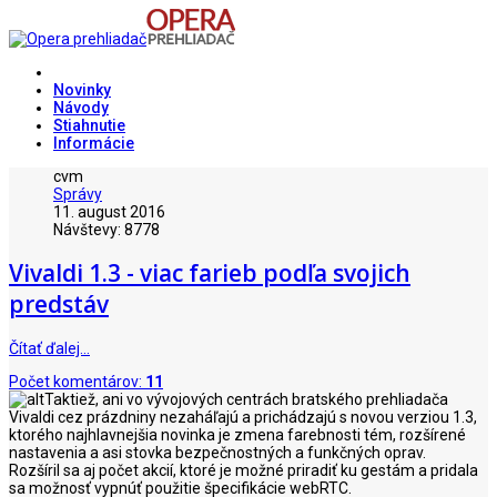
Novinky
Návody
Stiahnutie
Informácie
cvm
Správy
11. august 2016
Návštevy: 8778
Vivaldi 1.3 - viac farieb podľa svojich
predstáv
Čítať ďalej…
Počet komentárov:
11
Taktiež, ani vo vývojových centrách bratského prehliadača
Vivaldi cez prázdniny nezaháľajú a prichádzajú s novou verziou 1.3,
ktorého najhlavnejšia novinka je zmena farebnosti tém, rozšírené
nastavenia a asi stovka bezpečnostných a funkčných oprav.
Rozšíril sa aj počet akcií, ktoré je možné priradiť ku gestám a pridala
sa možnosť vypnúť použitie špecifikácie webRTC.