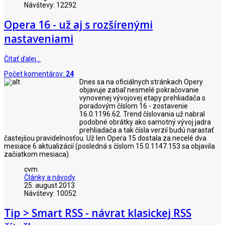
Návštevy: 12292
Opera 16 - už aj s rozšírenými
nastaveniami
Čítať ďalej…
Počet komentárov:
24
Dnes sa na oficiálnych stránkach Opery
objavuje zatiaľ nesmelé pokračovanie
vynovenej vývojovej etapy prehliadača s
poradovým číslom 16 - zostavenie
16.0.1196.62. Trend číslovania už nabral
podobné obrátky ako samotný vývoj jadra
prehliadača a tak čísla verzií budú narastať
častejšou pravidelnosťou. Už len Opera 15 dostala za necelé dva
mesiace 6 aktualizácií (posledná s číslom 15.0.1147.153 sa objavila
začiatkom mesiaca).
cvm
Články a návody
25. august 2013
Návštevy: 10052
Tip > Smart RSS - návrat klasickej RSS