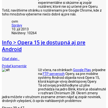
experimentálne si skúsime aj zopár
rozšírení, ktoré nie sú určené pre Operu.
Totiž, navštívime stránku s rozšíreniami pre Google Chrome, kde z
toho množstva vyberieme niečo dobré aj pre nás.
cvm
Správy
10. júl 2013
Návštevy: 10264
Info > Opera 15 je dostupná aj pre
Android
Čítať ďalej…
Pridať komentár
Už včera, na stránkach
Google Play
, prípadne
na
FTP serveroch
Opery, sa pre mobilne
systémy Android objavila nová Opera 15,
ktorá kopíruje vývoj desktopovej Opery.
Tá od svojej predchodkyne už plne
prechádza na jadro Blink, ktoré je obsiahnuté
v rozhraní Chromium 28. Okrem zmeny
jadra môžete v stručnom zozname zmien nájsť aj zopár noviniek,
drobných vylepšení, či opráv nahlásených problémov.
Strana 39 z 47