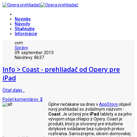
Novinky
Návody
Stiahnutie
Informácie
cvm
Správy
09. september 2013
Návštevy: 8637
Info > Coast - prehliadač od Opery pre
iPad
Čítať ďalej…
Počet komentárov:
2
Úplne nečakane sa dnes v
AppStore
objavil
nový prehliadač so zvláštnym názvom -
Coast
. Je určený pre
iPad
tablety a za jeho
vývojom stoja chlapci z Opery. Coast je
produkt, ktorý je stvorený pre intuitívne
dotykové ovládanie bez rušivých prvkov
rozhrania. Samozrejme, okrem domovskej