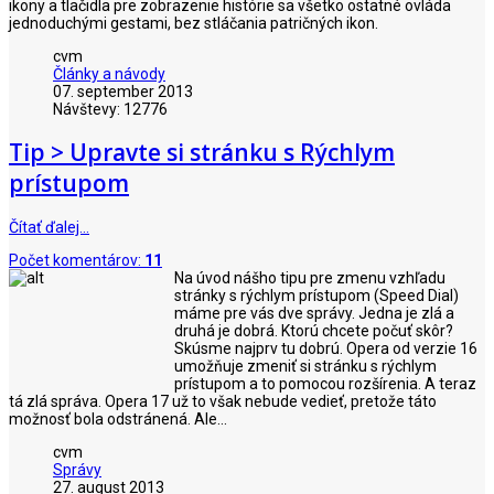
ikony a tlačidla pre zobrazenie histórie sa všetko ostatné ovláda
jednoduchými gestami, bez stláčania patričných ikon.
cvm
Články a návody
07. september 2013
Návštevy: 12776
Tip > Upravte si stránku s Rýchlym
prístupom
Čítať ďalej…
Počet komentárov:
11
Na úvod nášho tipu pre zmenu vzhľadu
stránky s rýchlym prístupom (Speed Dial)
máme pre vás dve správy. Jedna je zlá a
druhá je dobrá. Ktorú chcete počuť skôr?
Skúsme najprv tu dobrú. Opera od verzie 16
umožňuje zmeniť si stránku s rýchlym
prístupom a to pomocou rozšírenia. A teraz
tá zlá správa. Opera 17 už to však nebude vedieť, pretože táto
možnosť bola odstránená. Ale...
cvm
Správy
27. august 2013