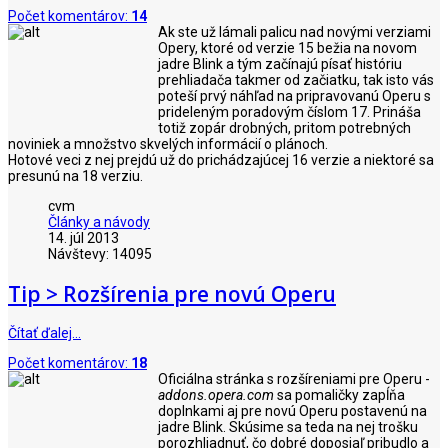
Počet komentárov:
14
Ak ste už lámali palicu nad novými verziami
Opery, ktoré od verzie 15 bežia na novom
jadre Blink a tým začínajú písať históriu
prehliadača takmer od začiatku, tak isto vás
poteší prvý náhľad na pripravovanú Operu s
prideleným poradovým číslom 17. Prináša
totiž zopár drobných, pritom potrebných
noviniek a množstvo skvelých informácií o plánoch.
Hotové veci z nej prejdú už do prichádzajúcej 16 verzie a niektoré sa
presunú na 18 verziu.
cvm
Články a návody
14. júl 2013
Návštevy: 14095
Tip > Rozšírenia pre novú Operu
Čítať ďalej…
Počet komentárov:
18
Oficiálna stránka s rozšíreniami pre Operu -
addons.opera.com
sa pomaličky zapĺňa
doplnkami aj pre novú Operu postavenú na
jadre Blink. Skúsime sa teda na nej trošku
porozhliadnuť, čo dobré doposiaľ pribudlo a