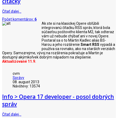
čítačky
Čítať ďalej…
Počet komentárov:
6
Ak ste si na klasickej Opere obľúbili
integrovanú čítačku RSS správ, ktorá bola
súčasťou poštového klienta M2, tak odteraz
vám už nebude chýbať ani v novej Opere.
Postaral sa o to Martin Kadlec alias BS-
Harou a jeho rozšírenie
Smart RSS
vypadá a
používa sa rovnako, ako na starších verziách
Opery. Samozrejme, vývoj na rozšírenia pokračuje a Martin je
dostupný akýmkoľvek dobrým nápadom na zlepšenie.
Aktualizované 11.9.
cvm
Správy
08. august 2013
Návštevy: 13574
Info > Opera 17 developer - posol dobrých
správ
Čítať ďalej…