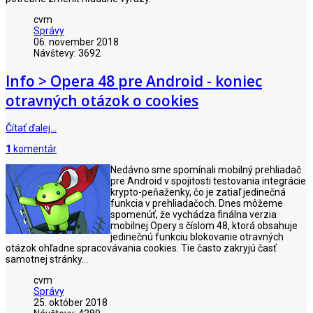
cvm
Správy
06. november 2018
Návštevy: 3692
Info > Opera 48 pre Android - koniec
otravných otázok o cookies
Čítať ďalej…
1
komentár
Nedávno sme spomínali mobilný prehliadač
pre Android v spojitosti testovania integrácie
krypto-peňaženky, čo je zatiaľ jedinečná
funkcia v prehliadačoch. Dnes môžeme
spomenúť, že vychádza finálna verzia
mobilnej Opery s číslom 48, ktorá obsahuje
jedinečnú funkciu blokovanie otravných
otázok ohľadne spracovávania cookies. Tie často zakryjú časť
samotnej stránky...
cvm
Správy
25. október 2018