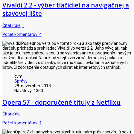
Vivaldi 2.2 - výber tlačidiel na navigačnej a
stavovej lište
Čítať ďalej…
Počet komentárov:
4
Poslednou verziou v tomto roku a ako taký predvianočný
darček, prichádza prehliadač Vivaldi vo verzií 2.2. Jeho vývojári, tak
ako je to u nich známe, venujú sa vylepšovaním a pridávaním nových
možností a funkcií. Napríklad v tejto verzii nájdeme prvý pokus o
oddeliteľné video zo stránky, nové možnosti ovládania označených
listov, či zobrazenie dostupných skratiek internetových stránok.
cvm
Správy
28. november 2018
Návštevy: 4360
Opera 57 - doporučené tituly z Netflixu
Čítať ďalej…
Počet komentárov:
2
Z chladných severských krajín nám práve servírujú novú