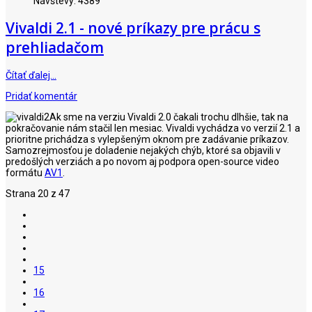
Návštevy: 4389
Vivaldi 2.1 - nové príkazy pre prácu s
prehliadačom
Čítať ďalej…
Pridať komentár
Ak sme na verziu Vivaldi 2.0 čakali trochu dlhšie, tak na
pokračovanie nám stačil len mesiac. Vivaldi vychádza vo verzií 2.1 a
prioritne prichádza s vylepšeným oknom pre zadávanie príkazov.
Samozrejmosťou je doladenie nejakých chýb, ktoré sa objavili v
predošlých verziách a po novom aj podpora open-source video
formátu
AV1
.
Strana 20 z 47
15
16