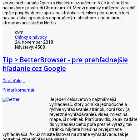
verziu prehliadača Opera s číselným označením 57, ktorá beží na
najnovšom prostredí Chromium 70. Medzi novinky môžeme zaradiť
lepšie prispôsobenie sprav na stránke s rýchlym prístupom, ktorý
naviac získal aj riadok s doporučeným obsahom z populárnej
streamovacej služby Netflix.
cvm
Články a návody
24. november 2018
Návštevy: 4508
Tip > BetterBrowser - pre prehľadnejšie
hľadanie cez Google
Čítať ďalej…
Pridať komentár
Je jeden celosvetovo najznámejší
vyhľadávač, ktorý ponúka jednoduché a
rýchle vyhľadávanie stránok, obrázkov (aj
reverzné vyhľadávanie), videa, miest na
mape, či noviniek. Platí pravidlo, že ak zadáte
do vyhľadávacieho poľa presné výrazy, tak
stránku nájdete hneď na prvej strane
vyhľadávača. Ak už musíte listovať na strane vyhľadávača, tak je
potrebné zmeniť hľadané výrazy.