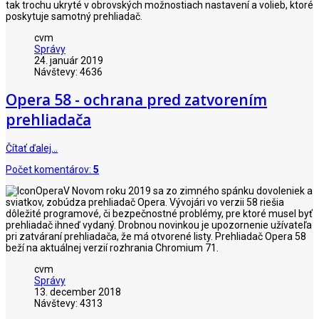
tak trochu ukryté v obrovských možnostiach nastavení a volieb, ktoré
poskytuje samotný prehliadač.
cvm
Správy
24. január 2019
Návštevy: 4636
Opera 58 - ochrana pred zatvorením
prehliadača
Čítať ďalej…
Počet komentárov:
5
V Novom roku 2019 sa zo zimného spánku dovoleniek a
sviatkov, zobúdza prehliadač Opera. Vývojári vo verzii 58 riešia
dôležité programové, či bezpečnostné problémy, pre ktoré musel byť
prehliadač ihneď vydaný. Drobnou novinkou je upozornenie užívateľa
pri zatváraní prehliadača, že má otvorené listy. Prehliadač Opera 58
beží na aktuálnej verzií rozhrania Chromium 71.
cvm
Správy
13. december 2018
Návštevy: 4313