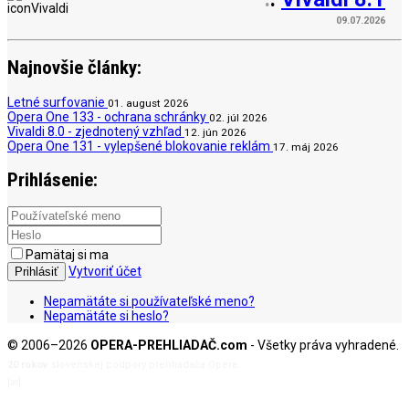
09.07.2026
Najnovšie články:
Letné surfovanie
01. august 2026
Opera One 133 - ochrana schránky
02. júl 2026
Vivaldi 8.0 - zjednotený vzhľad
12. jún 2026
Opera One 131 - vylepšené blokovanie reklám
17. máj 2026
Prihlásenie:
Pamätaj si ma
Vytvoriť účet
Prihlásiť
Nepamätáte si používateľské meno?
Nepamätáte si heslo?
© 2006–2026
OPERA-PREHLIADAČ.com
- Všetky práva vyhradené.
20 rokov
slovenskej podpory prehliadača Opera.
[✉]
admin@opera-prehliadac.com