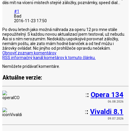
děs mít na vícero místech stejné záložky, poznámky, speed dial...
#1
Bad
2016-11-23 17:50
Po dvou letech jako možná náhrada za operu 12 pro mne stále
nepoužitelný. S každou novou aktualizací jsem testoval, už nebudu.
Asi si s ním nerozumím. Nedokážu uspokojivě porovnat záložky,
nemám poštu, ale zato mám hodně barviček a od teď můžu i
žárovky ovládat. Nic jinýho od prohlížeče opravdu nečekám.
Obnoviť zoznam komentárov
RSS informačný kanál kometárov k tomuto článku.
Nemôžete pridávať komentáre.
Aktuálne verzie:
:
:
Opera 134
06.08.2026
:
:
Vivaldi 8.1
09.07.2026