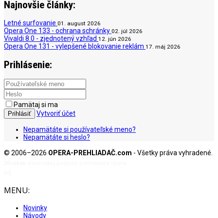
Najnovšie články:
Letné surfovanie
01. august 2026
Opera One 133 - ochrana schránky
02. júl 2026
Vivaldi 8.0 - zjednotený vzhľad
12. jún 2026
Opera One 131 - vylepšené blokovanie reklám
17. máj 2026
Prihlásenie:
Pamätaj si ma
Vytvoriť účet
Prihlásiť
Nepamätáte si používateľské meno?
Nepamätáte si heslo?
© 2006–2026
OPERA-PREHLIADAČ.com
- Všetky práva vyhradené.
20 rokov
slovenskej podpory prehliadača Opera.
[✉]
admin@opera-prehliadac.com
MENU:
Novinky
Návody