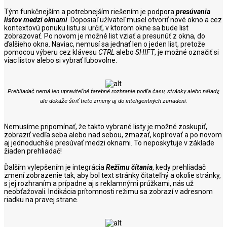
Tým funkčnejším a potrebnejším riešením je podpora
presúvania
listov medzi oknami
. Doposiaľ užívateľ musel otvoriť nové okno a cez
kontextovú ponuku listu si určiť, v ktorom okne sa bude list
zobrazovať. Po novom je možné list vziať a presunúť z okna, do
ďalšieho okna. Naviac, nemusí sa jednať len o jeden list, pretože
pomocou výberu cez klávesu
CTRL
alebo
SHIFT
, je možné označiť si
viac listov alebo si vybrať ľubovolne.
Prehliadač nemá len upraviteľné farebné rozhranie podľa času, stránky alebo nálady,
ale dokáže šíriť tieto zmeny aj do inteligentných zariadení.
Nemusíme pripomínať, že takto vybrané listy je možné zoskupiť,
zobraziť vedľa seba alebo nad sebou, zmazať, kopírovať a po novom
aj jednoduchšie presúvať medzi oknami. To neposkytuje v základe
žiaden prehliadač!
Ďalším vylepšením je integrácia
Režimu čítania
, kedy prehliadač
zmení zobrazenie tak, aby bol text stránky čitateľný a okolie stránky,
s jej rozhraním a prípadne aj s reklamnými prúžkami, nás už
neobťažovali. Indikácia prítomnosti režimu sa zobrazí v adresnom
riadku na pravej strane.