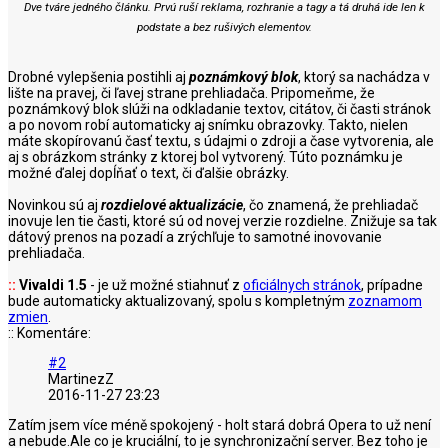
Dve tváre jedného článku. Prvú ruší reklama, rozhranie a tagy a tá druhá ide len k
podstate a bez rušivých elementov.
Drobné vylepšenia postihli aj
poznámkový blok
, ktorý sa nachádza v
lište na pravej, či ľavej strane prehliadača. Pripomeňme, že
poznámkový blok slúži na odkladanie textov, citátov, či časti stránok
a po novom robí automaticky aj snímku obrazovky. Takto, nielen
máte skopírovanú časť textu, s údajmi o zdroji a čase vytvorenia, ale
aj s obrázkom stránky z ktorej bol vytvorený. Túto poznámku je
možné ďalej dopĺňať o text, či ďalšie obrázky.
Novinkou sú aj
rozdielové aktualizácie
, čo znamená, že prehliadač
inovuje len tie časti, ktoré sú od novej verzie rozdielne. Znižuje sa tak
dátový prenos na pozadí a zrýchľuje to samotné inovovanie
prehliadača.
::
Vivaldi 1.5
- je už možné stiahnuť z
oficiálnych stránok
, prípadne
bude automaticky aktualizovaný, spolu s kompletným
zoznamom
zmien
.
:: Komentáre:
#2
MartinezZ
2016-11-27 23:23
Zatím jsem více méně spokojený - holt stará dobrá Opera to už není
a nebude.Ale co je kruciální, to je synchronizační server. Bez toho je