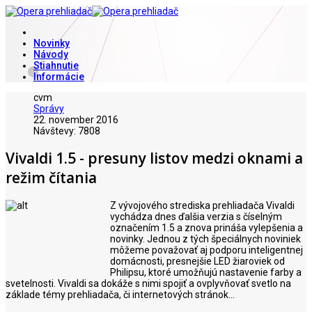
Novinky
Návody
Stiahnutie
Informácie
cvm
Správy
22. november 2016
Návštevy: 7808
Vivaldi 1.5 - presuny listov medzi oknami a
režim čítania
Z vývojového strediska prehliadača Vivaldi
vychádza dnes ďalšia verzia s číselným
označením 1.5 a znova prináša vylepšenia a
novinky. Jednou z tých špeciálnych noviniek
môžeme považovať aj podporu inteligentnej
domácnosti, presnejšie LED žiaroviek od
Philipsu, ktoré umožňujú nastavenie farby a
svetelnosti. Vivaldi sa dokáže s nimi spojiť a ovplyvňovať svetlo na
základe témy prehliadača, či internetových stránok...