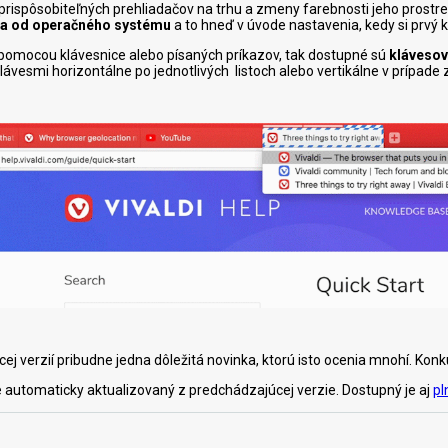
c prispôsobiteľných prehliadačov na trhu a zmeny farebnosti jeho prostr
la od operačného systému
a to hneď v úvode nastavenia, kedy si prvý k
en pomocou klávesnice alebo písaných príkazov, tak dostupné sú
klávesov
ávesmi horizontálne po jednotlivých listoch alebo vertikálne v prípade 
j verzií pribudne jedna dôležitá novinka, ktorú isto ocenia mnohí. Konkur
 automaticky aktualizovaný z predchádzajúcej verzie. Dostupný je aj
pl