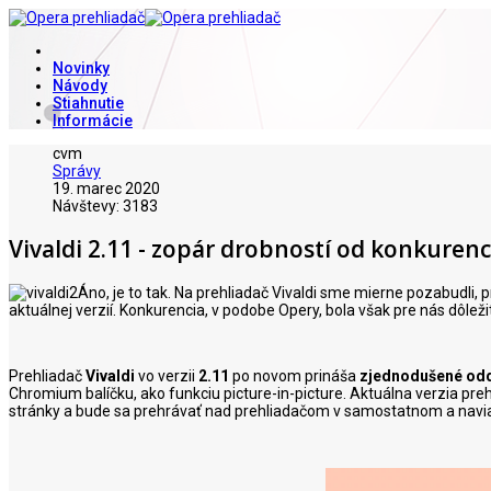
Novinky
Návody
Stiahnutie
Informácie
cvm
Správy
19. marec 2020
Návštevy: 3183
Vivaldi 2.11 - zopár drobností od konkurenc
Áno, je to tak. Na prehliadač Vivaldi sme mierne pozabudli, p
aktuálnej verzií. Konkurencia, v podobe Opery, bola však pre nás dôleži
Prehliadač
Vivaldi
vo verzii
2.11
po novom prináša
zjednodušené odd
Chromium balíčku, ako funkciu picture-in-picture. Aktuálna verzia preh
stránky a bude sa prehrávať nad prehliadačom v samostatnom a navia