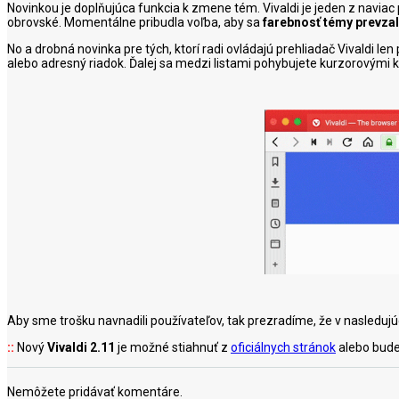
Novinkou je doplňujúca funkcia k zmene tém. Vivaldi je jeden z navia
obrovské. Momentálne pribudla voľba, aby sa
farebnosť témy prevza
No a drobná novinka pre tých, ktorí radi ovládajú prehliadač Vivaldi l
alebo adresný riadok. Ďalej sa medzi listami pohybujete kurzorovými kl
Aby sme trošku navnadili používateľov, tak prezradíme, že v nasledujúce
::
Nový
Vivaldi 2.11
je možné stiahnuť z
oficiálnych stránok
alebo bude
Nemôžete pridávať komentáre.