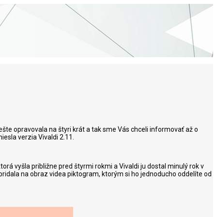
 ešte opravovala na štyri krát a tak sme Vás chceli informovať až o
esla verzia Vivaldi 2.11.
ktorá vyšla približne pred štyrmi rokmi a Vivaldi ju dostal minulý rok v
 pridala na obraz videa piktogram, ktorým si ho jednoducho oddelíte od