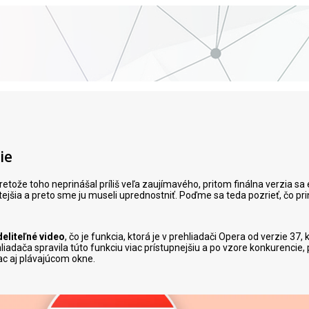
ie
retože toho neprinášal príliš veľa zaujímavého, pritom finálna verzia sa
tejšia a preto sme ju museli uprednostniť. Poďme sa teda pozrieť, čo prini
eliteľné video
, čo je funkcia, ktorá je v prehliadači Opera od verzie 37, 
liadača spravila túto funkciu viac prístupnejšiu a po vzore konkurencie,
c aj plávajúcom okne.