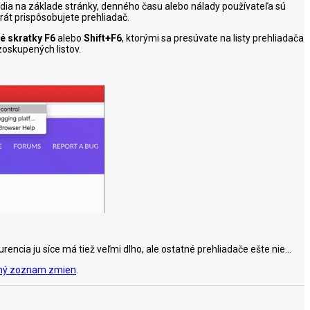
edia na základe stránky, denného času alebo nálady používateľa sú
rát prispôsobujete prehliadač.
é skratky
F6
alebo
Shift+F6
, ktorými sa presúvate na listy prehliadača
zoskupených listov.
encia ju síce má tiež veľmi dlho, ale ostatné prehliadače ešte nie...
ný zoznam zmien
.