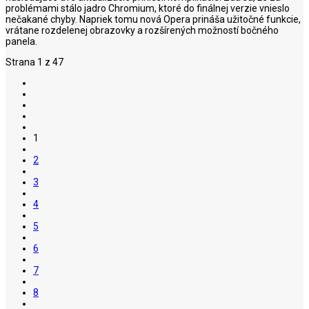
problémami stálo jadro Chromium, ktoré do finálnej verzie vnieslo
nečakané chyby. Napriek tomu nová Opera prináša užitočné funkcie,
vrátane rozdelenej obrazovky a rozšírených možností bočného
panela.
Strana 1 z 47
1
2
3
4
5
6
7
8