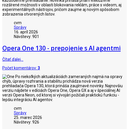
každodenné prehliadanie. Novinka prináša priam exkluzívne
rozšírené možnosti v oblasti blokovania reklám, práce s videom, aj
experimentálnych nástrojov, pričom zaujme aj novým spôsobom
zobrazenia otvorených listov.
cvm
Správy
16. apríl 2026
Návštevy: 901
Opera One 130 - prepojenie s AI agentmi
Čítať ďalej…
Počet komentárov:
3
Po niekoľkých aktualizáciách zameraných najmä na opravy
chýb, úpravy rozhrania a stabilitu prichádza nová verzia
prehliadača Opera 130, ktorá prináša zaujímavé novinky. Najnovšiu
verziu nájdete v edíciách Opera One, Opera GX a aj v špeciálnej AI
verzii Opera Neon, od ktorej si vývojári požičali praktickú funkciu -
lepšiu integráciu AI agentov.
cvm
Správy
25. marec 2026
Návštevy: 926