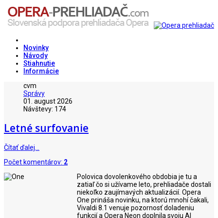
Novinky
Návody
Stiahnutie
Informácie
cvm
Správy
01. august 2026
Návštevy: 174
Letné surfovanie
Čítať ďalej…
Počet komentárov:
2
Polovica dovolenkového obdobia je tu a
zatiaľ čo si užívame leto, prehliadače dostali
niekoľko zaujímavých aktualizácií. Opera
One prináša novinku, na ktorú mnohí čakali,
Vivaldi 8.1 venuje pozornosť doladeniu
funkcií a Opera Neon doplnila svoju AI