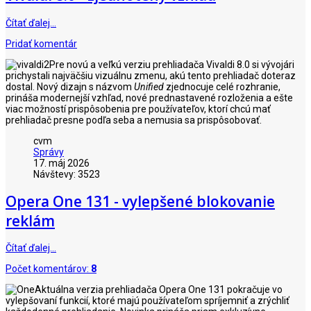
Čítať ďalej…
Pridať komentár
Pre novú a veľkú verziu prehliadača Vivaldi 8.0 si vývojári
prichystali najväčšiu vizuálnu zmenu, akú tento prehliadač doteraz
dostal. Nový dizajn s názvom
Unified
zjednocuje celé rozhranie,
prináša modernejší vzhľad, nové prednastavené rozloženia a ešte
viac možností prispôsobenia pre používateľov, ktorí chcú mať
prehliadač presne podľa seba a nemusia sa prispôsobovať.
cvm
Správy
17. máj 2026
Návštevy: 3523
Opera One 131 - vylepšené blokovanie
reklám
Čítať ďalej…
Počet komentárov:
8
Aktuálna verzia prehliadača Opera One 131 pokračuje vo
vylepšovaní funkcií, ktoré majú používateľom spríjemniť a zrýchliť