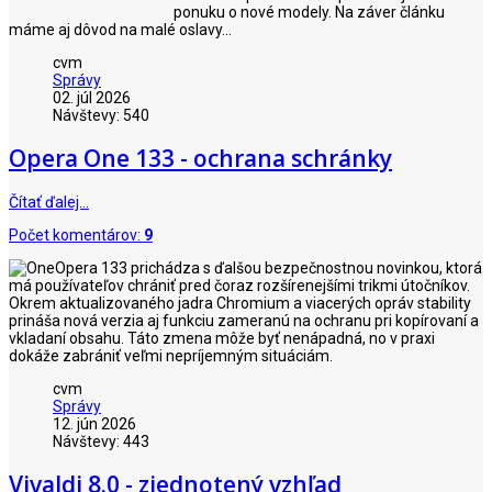
ponuku o nové modely. Na záver článku
máme aj dôvod na malé oslavy...
cvm
Správy
02. júl 2026
Návštevy: 540
Opera One 133 - ochrana schránky
Čítať ďalej…
Počet komentárov:
9
Opera 133 prichádza s ďalšou bezpečnostnou novinkou, ktorá
má používateľov chrániť pred čoraz rozšírenejšími trikmi útočníkov.
Okrem aktualizovaného jadra Chromium a viacerých opráv stability
prináša nová verzia aj funkciu zameranú na ochranu pri kopírovaní a
vkladaní obsahu. Táto zmena môže byť nenápadná, no v praxi
dokáže zabrániť veľmi nepríjemným situáciám.
cvm
Správy
12. jún 2026
Návštevy: 443
Vivaldi 8.0 - zjednotený vzhľad