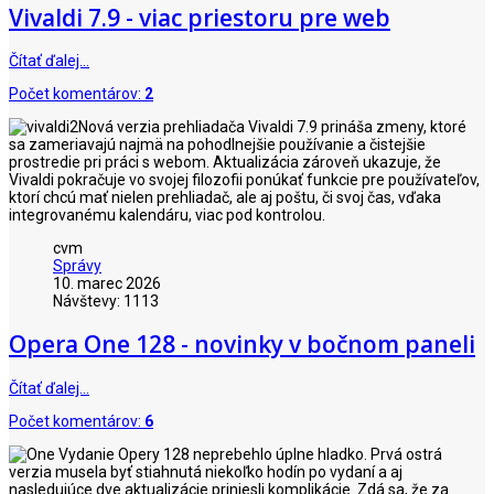
Vivaldi 7.9 - viac priestoru pre web
Čítať ďalej…
Počet komentárov:
2
Nová verzia prehliadača Vivaldi 7.9 prináša zmeny, ktoré
sa zameriavajú najmä na pohodlnejšie používanie a čistejšie
prostredie pri práci s webom. Aktualizácia zároveň ukazuje, že
Vivaldi pokračuje vo svojej filozofii ponúkať funkcie pre používateľov,
ktorí chcú mať nielen prehliadač, ale aj poštu, či svoj čas, vďaka
integrovanému kalendáru, viac pod kontrolou.
cvm
Správy
10. marec 2026
Návštevy: 1113
Opera One 128 - novinky v bočnom paneli
Čítať ďalej…
Počet komentárov:
6
Vydanie Opery 128 neprebehlo úplne hladko. Prvá ostrá
verzia musela byť stiahnutá niekoľko hodín po vydaní a aj
nasledujúce dve aktualizácie priniesli komplikácie. Zdá sa, že za