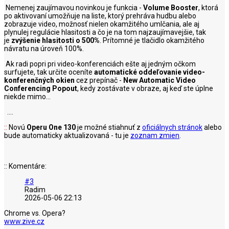
Nemenej zaujímavou novinkou je funkcia -
Volume Booster
, ktorá
po aktivovaní umožňuje na liste, ktorý prehráva hudbu alebo
zobrazuje video, možnosť nielen okamžitého umlčania, ale aj
plynulej regulácie hlasitosti a čo je na tom najzaujímavejšie, tak
je
zvýšenie hlasitosti o 500%
. Prítomné je tlačidlo okamžitého
návratu na úroveň 100%.
Ak radi popri pri video-konferenciách ešte aj jedným očkom
surfujete, tak určite oceníte
automatické oddeľovanie video-
konferenčných okien
cez prepínač -
New Automatic Video
Conferencing Popout
, kedy zostávate v obraze, aj keď ste úplne
niekde mimo...
....
::
Novú
Operu One 130
je možné stiahnuť z
oficiálnych stránok
alebo
bude automaticky aktualizovaná - tu je
zoznam zmien
.
:: Komentáre:
#3
Radim
2026-05-06 22:13
Chrome vs. Opera?
www.zive.cz