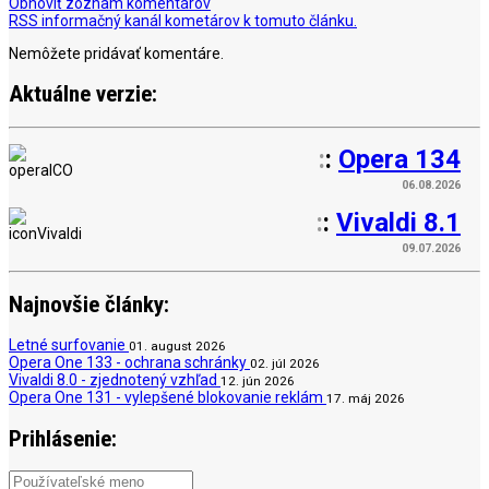
Obnoviť zoznam komentárov
RSS informačný kanál kometárov k tomuto článku.
Nemôžete pridávať komentáre.
Aktuálne verzie:
:
:
Opera 134
06.08.2026
:
:
Vivaldi 8.1
09.07.2026
Najnovšie články:
Letné surfovanie
01. august 2026
Opera One 133 - ochrana schránky
02. júl 2026
Vivaldi 8.0 - zjednotený vzhľad
12. jún 2026
Opera One 131 - vylepšené blokovanie reklám
17. máj 2026
Prihlásenie: