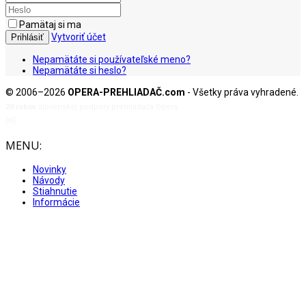
Pamätaj si ma
Vytvoriť účet
Prihlásiť
Nepamätáte si používateľské meno?
Nepamätáte si heslo?
© 2006–2026
OPERA-PREHLIADAČ.com
- Všetky práva vyhradené.
20 rokov
slovenskej podpory prehliadača Opera.
[✉]
admin@opera-prehliadac.com
MENU:
Novinky
Návody
Stiahnutie
Informácie