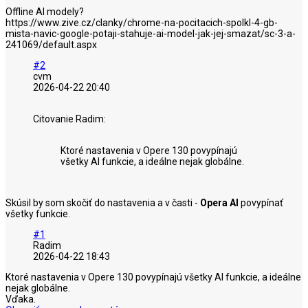
Offline AI modely?
https://www.zive.cz/clanky/chrome-na-pocitacich-spolkl-4-gb-
mista-navic-google-potaji-stahuje-ai-model-jak-jej-smazat/sc-3-a-
241069/default.aspx
#2
cvm
2026-04-22 20:40
Citovanie Radim:
Ktoré nastavenia v Opere 130 povypínajú
všetky AI funkcie, a ideálne nejak globálne.
Skúsil by som skočiť do nastavenia a v časti -
Opera AI
povypínať
všetky funkcie.
#1
Radim
2026-04-22 18:43
Ktoré nastavenia v Opere 130 povypínajú všetky AI funkcie, a ideálne
nejak globálne.
Vďaka.