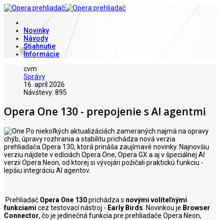
Novinky
Návody
Stiahnutie
Informácie
cvm
Správy
16. apríl 2026
Návštevy: 895
Opera One 130 - prepojenie s AI agentmi
Po niekoľkých aktualizáciách zameraných najmä na opravy
chýb, úpravy rozhrania a stabilitu prichádza nová verzia
prehliadača Opera 130, ktorá prináša zaujímavé novinky. Najnovšiu
verziu nájdete v edíciách Opera One, Opera GX a aj v špeciálnej AI
verzii Opera Neon, od ktorej si vývojári požičali praktickú funkciu -
lepšiu integráciu AI agentov.
Prehliadač
Opera One 130
prichádza s
novými voliteľnými
funkciami
cez testovací nástroj -
Early Birds
. Novinkou je
Browser
Connector
, čo je jedinečná funkcia pre prehliadače Opera Neon,