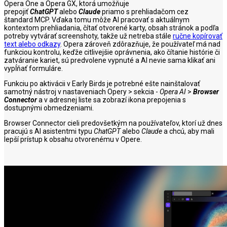
Opera One a Opera GX, ktorá umožňuje
prepojiť
ChatGPT
alebo
Claude
priamo s prehliadačom cez
štandard MCP. Vďaka tomu môže AI pracovať s aktuálnym
kontextom prehliadania, čítať otvorené karty, obsah stránok a podľa
potreby vytvárať screenshoty, takže už netreba stále
ručne kopírovať
text alebo odkazy
. Opera zároveň zdôrazňuje, že používateľ má nad
funkciou kontrolu, keďže citlivejšie oprávnenia, ako čítanie histórie či
zatváranie kariet, sú predvolene vypnuté a AI nevie sama klikať ani
vypĺňať formuláre.
Funkciu po aktivácii v Early Birds je potrebné ešte nainštalovať
samotný nástroj v nastaveniach Opery > sekcia -
Opera AI
>
Browser
Connector
a v adresnej liste sa zobrazí ikona prepojenia s
dostupnými obmedzeniami.
Browser Connector cieli predovšetkým na používateľov, ktorí už dnes
pracujú s AI asistentmi typu
ChatGPT
alebo
Claude
a chcú, aby mali
lepší prístup k obsahu otvorenému v Opere.