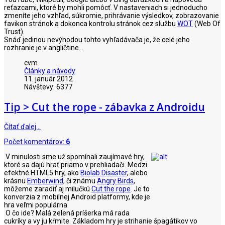
reťazcami, ktoré by mohli pomôcť. V nastaveniach si jednoducho
zmeníte jeho vzhľad, súkromie, prihrávanie výsledkov, zobrazovanie
favikon stránok a dokonca kontrolu stránok cez službu
WOT
(Web Of
Trust).
Snáď jedinou nevýhodou tohto vyhľadávača je, že celé jeho
rozhranie je v angličtine...
cvm
Články a návody
11. január 2012
Návštevy: 6377
Tip > Cut the rope - zábavka z Androidu
Čítať ďalej…
Počet komentárov:
6
V minulosti sme už spomínali zaujímavé hry,
ktoré sa dajú hrať priamo v prehliadači. Medzi
efektné HTML5 hry, ako
Biolab Disaster
, alebo
krásnu
Emberwind
, či známu
Angry Birds
,
môžeme zaradiť aj milučkú
Cut the rope
. Je to
konverzia z mobilnej Android platformy, kde je
hra veľmi populárna.
O čo ide? Malá zelená príšerka má rada
cukríky a vy ju kŕmite. Základom hry je strihanie špagátikov vo