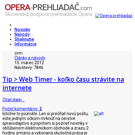
Novinky
Návody
Stiahnutie
Informácie
cvm
Články a návody
15. marec 2012
Návštevy: 7846
Tip > Web Timer - koľko času strávite na
internete
Čítať ďalej…
Počet komentárov:
2
Istotne to poznáte. Len si prečítať novú poštu,
ešte jedným očkom mrknúť na čerstvé
spravodajstvo a popritom si pozrieť novinky v
obľúbenom elektronickom obchode a zrazu 2
hodiny zmiznú a vykonaná skutočná práca je