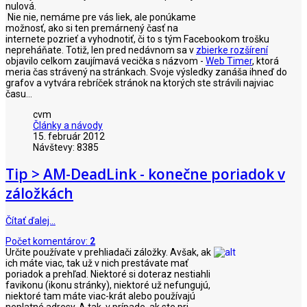
nulová.
Nie nie, nemáme pre vás liek, ale ponúkame
možnosť, ako si ten premárnený časť na
internete pozrieť a vyhodnotiť, či to s tým Facebookom trošku
nepreháňate. Totiž, len pred nedávnom sa v
zbierke rozšírení
objavilo celkom zaujímavá vecička s názvom -
Web Timer
, ktorá
meria čas strávený na stránkach. Svoje výsledky zanáša ihneď do
grafov a vytvára rebríček stránok na ktorých ste strávili najviac
času...
cvm
Články a návody
15. február 2012
Návštevy: 8385
Tip > AM-DeadLink - konečne poriadok v
záložkách
Čítať ďalej…
Počet komentárov:
2
Určite používate v prehliadači záložky. Avšak, ak
ich máte viac, tak už v nich prestávate mať
poriadok a prehľad. Niektoré si doteraz nestiahli
favikonu (ikonu stránky), niektoré už nefungujú,
niektoré tam máte viac-krát alebo používajú
neplatné adresy. A tak, v prípade, ak ste pri