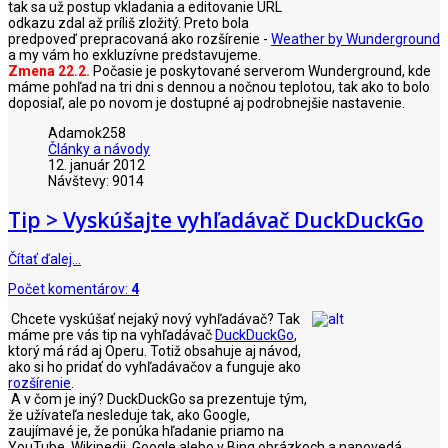
tak sa už postup vkladania a editovanie URL
odkazu zdal až príliš zložitý. Preto bola
predpoveď prepracovaná ako rozšírenie -
Weather by Wunderground
a my vám ho exkluzívne predstavujeme.
Zmena 22.2.
Počasie je poskytované serverom Wunderground, kde
máme pohľad na tri dni s dennou a nočnou teplotou, tak ako to bolo
doposiaľ, ale po novom je dostupné aj podrobnejšie nastavenie.
Adamok258
Články a návody
12. január 2012
Návštevy: 9014
Tip > Vyskúšajte vyhľadávač DuckDuckGo
Čítať ďalej…
Počet komentárov:
4
Chcete vyskúšať nejaký nový vyhľadávač? Tak
máme pre vás tip na vyhľadávač
DuckDuckGo
,
ktorý má rád aj Operu. Totiž obsahuje aj návod,
ako si ho pridať do vyhľadávačov a funguje ako
rozšírenie
.
A v čom je iný? DuckDuckGo sa prezentuje tým,
že užívateľa nesleduje tak, ako Google,
zaujímavé je, že ponúka hľadanie priamo na
YouTube, Wikipedii, Google alebo v Bing obrázkoch a napovedá