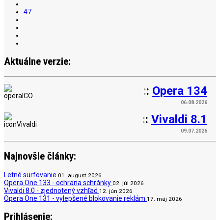
47
Aktuálne verzie:
:
:
Opera 134
06.08.2026
:
:
Vivaldi 8.1
09.07.2026
Najnovšie články:
Letné surfovanie
01. august 2026
Opera One 133 - ochrana schránky
02. júl 2026
Vivaldi 8.0 - zjednotený vzhľad
12. jún 2026
Opera One 131 - vylepšené blokovanie reklám
17. máj 2026
Prihlásenie: