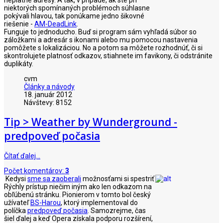
niektorých spomínaných problémoch súhlasne
pokývali hlavou, tak ponúkame jedno šikovné
riešenie -
AM-DeadLink
.
Funguje to jednoducho. Buď si program sám vyhľadá súbor so
záložkami a adresár s ikonami alebo mu pomocou nastavenia
pomôžete s lokalizáciou. No a potom sa môžete rozhodnúť, či si
skontrolujete platnosť odkazov, stiahnete im favikony, či odstránite
duplikáty.
cvm
Články a návody
18. január 2012
Návštevy: 8152
Tip > Weather by Wunderground -
predpoveď počasia
Čítať ďalej…
Počet komentárov:
3
Kedysi
sme sa zaoberali
možnosťami si spestriť
Rýchly prístup niečim iným ako len odkazom na
obľúbenú stránku. Pionierom v tomto bol český
užívateľ
BS-Harou
, ktorý implementoval do
políčka
predpoveď počasia
. Samozrejme, čas
šiel ďalej a keď Opera získala podporu rozšírení,