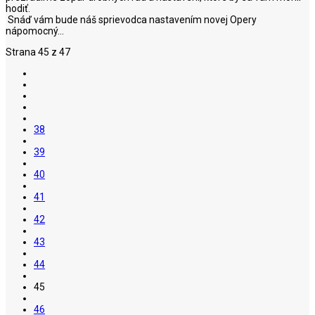
hodiť.
Snáď vám bude náš sprievodca nastavením novej Opery
nápomocný...
Strana 45 z 47
38
39
40
41
42
43
44
45
46