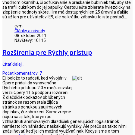
vhodnom okamihu, či odfúkavanie a praskanie bubliniek tak, aby ste
sa trafili cukríkom do jej papuľky. Cestou ešte zbierate hviezdičky na
zlepšenie hodnoty skóre. Hra má dostupných len 25 úrovní a ďalšie
sú už len pre užívateľov IE9, ale na krátku zábavku to isto postačí...
cvm
Články a návody
08. október 2011
Návštevy: 10115
Rozšírenia pre Rýchly prístup
Čítať ďalej…
Počet komentárov:
7
Ej, bolože to radosti, keď vývojári v
Opere pridali do vynoveného
Rýchleho prístupu 2.0 v mečiarovskej
verzii Opery 11.5 podporu rozšírení.
Z dlaždičiek odkazov obľúbených
stránok sa razom stala žijúca
stránka s ponukou zaujímavých
doplnkov, či zobrazení. Samozrejme
nájdu sa aj takí, ktorým po
vzhliadnutí animovaných dlaždičiek generujúcich loga stránok
namiesto ich náhľadov, naskakujú vyrážky. Ale prečo sa takto nimi
znásilňovať, keď je ich možné využívať inak. Kedysi sme o tom