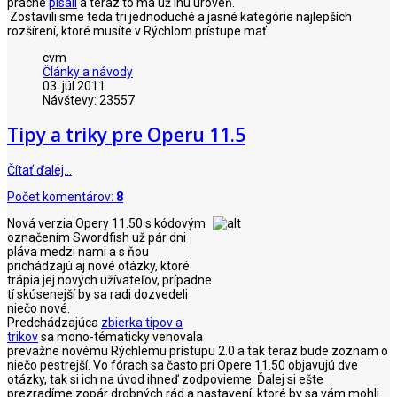
pracne
písali
a teraz to má už inú úroveň.
Zostavili sme teda tri jednoduché a jasné kategórie najlepších
rozšírení, ktoré musíte v Rýchlom prístupe mať.
cvm
Články a návody
03. júl 2011
Návštevy: 23557
Tipy a triky pre Operu 11.5
Čítať ďalej…
Počet komentárov:
8
Nová verzia Opery 11.50 s kódovým
označením Swordfish už pár dni
pláva medzi nami a s ňou
prichádzajú aj nové otázky, ktoré
trápia jej nových užívateľov, prípadne
tí skúsenejší by sa radi dozvedeli
niečo nové.
Predchádzajúca
zbierka tipov a
trikov
sa mono-tématicky venovala
prevažne novému Rýchlemu prístupu 2.0 a tak teraz bude zoznam o
niečo pestrejší. Vo fórach sa často pri Opere 11.50 objavujú dve
otázky, tak si ich na úvod ihneď zodpovieme. Ďalej si ešte
prezradíme zopár drobných rád a nastavení, ktoré by sa vám mohli