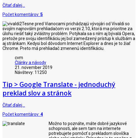
Čítať ďalej…
Počet komentárov:
5
Tesne pred Vianocami prichádzajú vývojári od Vivaldi so
svojím najnovším prehliadačom vo verzii 2.10, ktorá ma prioritne za
úlohu riešiť taký zvláštny problém. Potýkala sa s ním aj bývalá Opera,
pretože pre svoju identifikáciu jej bol zamedzený prístup k službám a
aj stránkam. Kedysi bol dôvodom Internet Explorer a dnes je to žiaľ
Chrome. Preto má prehliadač zmenenú identifikáciu.
cvm
Články a návody
21. november 2019
Návštevy: 11250
Tip > Google Translate - jednoduchý
preklad slov a stránok
Čítať ďalej…
Počet komentárov:
4
Možno to poznáte, máte dobré jazykové
schopnosti, ale sem tam na internete
potrebujete pomôcť s prekladom slovíčka