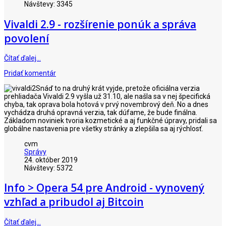
Návštevy: 3345
Vivaldi 2.9 - rozšírenie ponúk a správa
povolení
Čítať ďalej…
Pridať komentár
Snáď to na druhý krát vyjde, pretože oficiálna verzia
prehliadača Vivaldi 2.9 vyšla už 31.10, ale našla sa v nej špecifická
chyba, tak oprava bola hotová v prvý novembrový deň. No a dnes
vychádza druhá opravná verzia, tak dúfame, že bude finálna.
Základom noviniek tvoria kozmetické a aj funkčné úpravy, pridali sa
globálne nastavenia pre všetky stránky a zlepšila sa aj rýchlosť.
cvm
Správy
24. október 2019
Návštevy: 5372
Info > Opera 54 pre Android - vynovený
vzhľad a pribudol aj Bitcoin
Čítať ďalej…