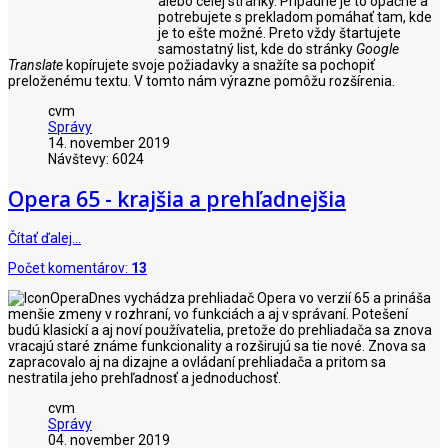
alebo celej stránky. Prípadne je to opačne a
potrebujete s prekladom pomáhať tam, kde
je to ešte možné. Preto vždy štartujete
samostatný list, kde do stránky
Google
Translate
kopírujete svoje požiadavky a snažíte sa pochopiť
preloženému textu. V tomto nám výrazne pomôžu rozšírenia.
cvm
Správy
14. november 2019
Návštevy: 6024
Opera 65 - krajšia a prehľadnejšia
Čítať ďalej…
Počet komentárov:
13
Dnes vychádza prehliadač Opera vo verzií 65 a prináša
menšie zmeny v rozhraní, vo funkciách a aj v správaní. Potešení
budú klasickí a aj noví používatelia, pretože do prehliadača sa znova
vracajú staré známe funkcionality a rozširujú sa tie nové. Znova sa
zapracovalo aj na dizajne a ovládaní prehliadača a pritom sa
nestratila jeho prehľadnosť a jednoduchosť.
cvm
Správy
04. november 2019