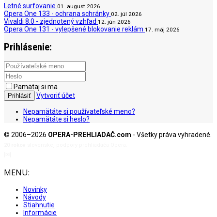
Letné surfovanie
01. august 2026
Opera One 133 - ochrana schránky
02. júl 2026
Vivaldi 8.0 - zjednotený vzhľad
12. jún 2026
Opera One 131 - vylepšené blokovanie reklám
17. máj 2026
Prihlásenie:
Pamätaj si ma
Vytvoriť účet
Prihlásiť
Nepamätáte si používateľské meno?
Nepamätáte si heslo?
© 2006–2026
OPERA-PREHLIADAČ.com
- Všetky práva vyhradené.
20 rokov
slovenskej podpory prehliadača Opera.
[✉]
admin@opera-prehliadac.com
MENU:
Novinky
Návody
Stiahnutie
Informácie