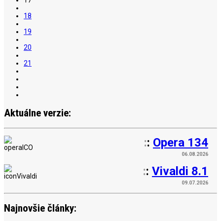
18
19
20
21
Aktuálne verzie:
:
:
Opera 134
06.08.2026
:
:
Vivaldi 8.1
09.07.2026
Najnovšie články: