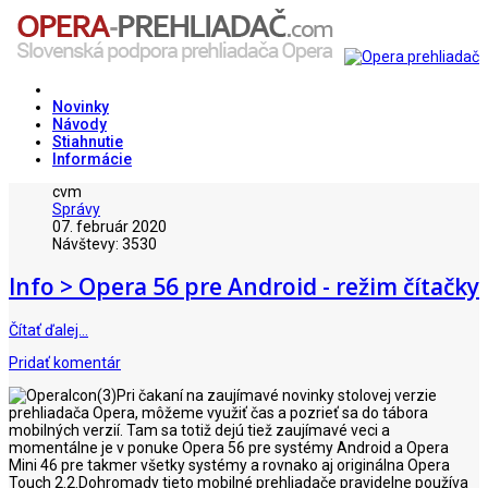
Novinky
Návody
Stiahnutie
Informácie
cvm
Správy
07. február 2020
Návštevy: 3530
Info > Opera 56 pre Android - režim čítačky
Čítať ďalej…
Pridať komentár
Pri čakaní na zaujímavé novinky stolovej verzie
prehliadača Opera, môžeme využiť čas a pozrieť sa do tábora
mobilných verzií. Tam sa totiž dejú tiež zaujímavé veci a
momentálne je v ponuke Opera 56 pre systémy Android a Opera
Mini 46 pre takmer všetky systémy a rovnako aj originálna Opera
Touch 2.2.Dohromady tieto mobilné prehliadače pravidelne používa