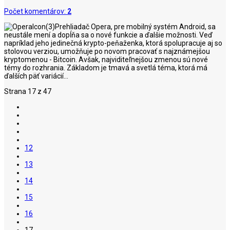
Počet komentárov:
2
Prehliadač Opera, pre mobilný systém Android, sa
neustále mení a dopĺňa sa o nové funkcie a ďalšie možnosti. Veď
napríklad jeho jedinečná krypto-peňaženka, ktorá spolupracuje aj so
stolovou verziou, umožňuje po novom pracovať s najznámejšou
kryptomenou - Bitcoin. Avšak, najviditeľnejšou zmenou sú nové
témy do rozhrania. Základom je tmavá a svetlá téma, ktorá má
ďalších päť variácií...
Strana 17 z 47
12
13
14
15
16
17