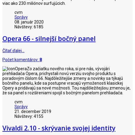
viac ako 230 miliónov surfujúcich.
cvm
Správy
08. január 2020
Návštevy: 6185
Opera 66 - silnejší bočný panel
Čítať ďalej…
Počet komentárov:
8
Zo začiatku nového roka, si pre nás, vývojári
prehliadača Opera, prichystali novú verziu svojho produktu s
poradovým číslom 66. Najdôležitejšie zmeny a novinky sa týkajú
bočného panelu, kde sa postupne vracajú vymoženosti klasickej
Opery a pridávajú sa nové možnosti. Tou najdôležitejšou zmenou je,
že sa panel s rozšíreniami spojil s bočným panelom prehliadača.
cvm
Správy
21. december 2019
Návštevy: 4155
Vivaldi 2.10 - skrývanie svojej identity