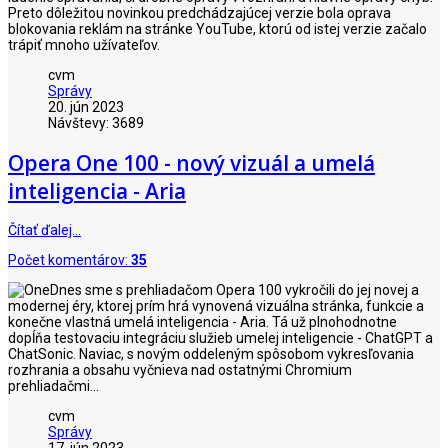
Preto dôležitou novinkou predchádzajúcej verzie bola oprava
blokovania reklám na stránke YouTube, ktorú od istej verzie začalo
trápiť mnoho užívateľov.
cvm
Správy
20. jún 2023
Návštevy: 3689
Opera One 100 - nový vizuál a umelá
inteligencia - Aria
Čítať ďalej…
Počet komentárov:
35
Dnes sme s prehliadačom Opera 100 vykročili do jej novej a
modernej éry, ktorej prím hrá vynovená vizuálna stránka, funkcie a
konečne vlastná umelá inteligencia - Aria. Tá už plnohodnotne
dopĺňa testovaciu integráciu služieb umelej inteligencie - ChatGPT a
ChatSonic. Naviac, s novým oddeleným spôsobom vykresľovania
rozhrania a obsahu vyčnieva nad ostatnými Chromium
prehliadačmi...
cvm
Správy