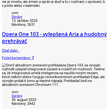
nie je mnoho, ale zmien a opráv je dosť a to v rozhraní, v správaní, či
v pošte alebo v kalendári.
cvm
Správy
13. október 2023
Návštevy: 2631
Opera One 103 - vylepšená Aria a hudobný
prehrávač
Čítať ďalej…
Počet komentárov:
7
V aktuálnom zostavení prehliadača Opera 103, sa vývojári
rozhodli vylepšiť integrované súčasti a rozšíriť ich možnosti. Tešíme
sa, že integrovaná umelá inteligencia sa naučila novým veciam,
ktoré celkom dobre fungujú na konkurenčnom prehliadači Edge, ale
vývojári pridali k tomu aj vlastné nápady. Prehliadač beží na
aktuálnom zostavení Chromium 117...
cvm
Správy
30. august 2023
Návštevy: 2442