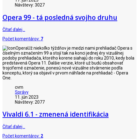
17. jún 2023
Návštevy: 3027
Opera 99 - tá posledná svojho druhu
Čítať ďalej…
Počet komentárov:
7
Už niekoľko týždňov je medzi nami prehliadač Opera s
číselným označením 99 a stojí tak na konci jednej éry vizuálnej
podoby prehliadača, ktorého korene siahajú do roku 2010, kedy bola
predstavená Opera 11. Ďalšie verzie, ktoré už budú obsahovať
trojciferné označenie, ponesú nové vizuálne stvárnenie podľa
konceptu, ktorý sa objavil v prvom náhľade na prehliadač - Opera
One.
cvm
Správy
11. jún 2023
Návštevy: 2077
Vivaldi 6.1 - zmenená identifikácia
Čítať ďalej…
Počet komentárov:
2