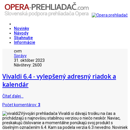
Novinky
Návody
Stiahnutie
Informácie
cvm
Správy
31. október 2023
Návštevy: 2600
Vivaldi 6.4 - vylepšený adresný riadok a
kalendár
Čítať ďalej…
Počet komentárov:
3
Vývojári prehliadača Vivaldi si dávajú trošku na čas a
prichádzajú s najnovšou stabilnou verziou o niečo neskôr. Naviac,
preskakujú číslovanie a momentálne ponúkajú svoj produkt s
číselným označením 6.4. Kam sa podela verzia 6.3 nevedno. Noviniek