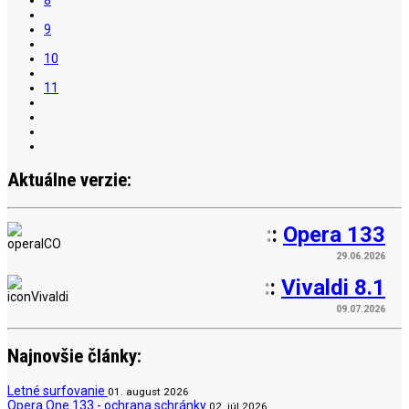
9
10
11
Aktuálne verzie:
:
:
Opera 133
29.06.2026
:
:
Vivaldi 8.1
09.07.2026
Najnovšie články:
Letné surfovanie
01. august 2026
Opera One 133 - ochrana schránky
02. júl 2026