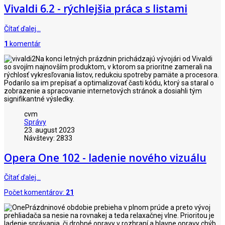
Vivaldi 6.2 - rýchlejšia práca s listami
Čítať ďalej…
1
komentár
Na konci letných prázdnin prichádzajú vývojári od Vivaldi
so svojím najnovším produktom, v ktorom sa prioritne zamerali na
rýchlosť vykresľovania listov, redukciu spotreby pamäte a procesora.
Podarilo sa im prepísať a optimalizovať časti kódu, ktorý sa staral o
zobrazenie a spracovanie internetových stránok a dosiahli tým
signifikantné výsledky.
cvm
Správy
23. august 2023
Návštevy: 2833
Opera One 102 - ladenie nového vizuálu
Čítať ďalej…
Počet komentárov:
21
Prázdninové obdobie prebieha v plnom prúde a preto vývoj
prehliadača sa nesie na rovnakej a teda relaxačnej vlne. Prioritou je
ladenie správania, či drobné opravy v rozhraní a hlavne opravy chýb.