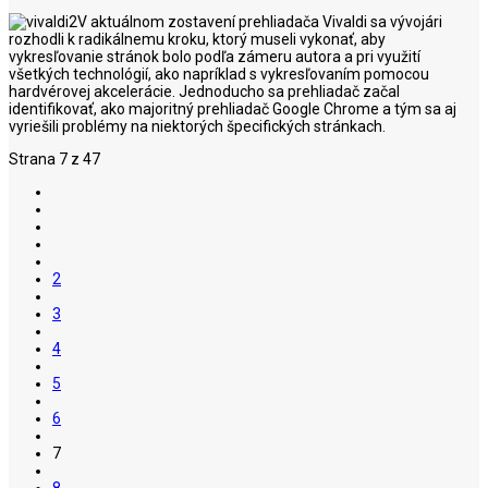
V aktuálnom zostavení prehliadača Vivaldi sa vývojári
rozhodli k radikálnemu kroku, ktorý museli vykonať, aby
vykresľovanie stránok bolo podľa zámeru autora a pri využití
všetkých technológií, ako napríklad s vykresľovaním pomocou
hardvérovej akcelerácie. Jednoducho sa prehliadač začal
identifikovať, ako majoritný prehliadač Google Chrome a tým sa aj
vyriešili problémy na niektorých špecifických stránkach.
Strana 7 z 47
2
3
4
5
6
7
8