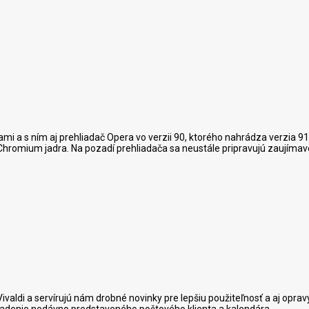
 a s ním aj prehliadač Opera vo verzii 90, ktorého nahrádza verzia 91.
hromium jadra. Na pozadí prehliadača sa neustále pripravujú zaujímavé 
Vivaldi a servírujú nám drobné novinky pre lepšiu použiteľnosť a aj oprav
j ladenie nedávno predstaveného poštového klienta a kalendára.