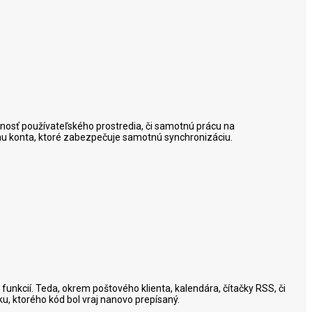
ečnosť používateľského prostredia, či samotnú prácu na
konu konta, ktoré zabezpečuje samotnú synchronizáciu.
 funkcií. Teda, okrem poštového klienta, kalendára, čítačky RSS, či
u, ktorého kód bol vraj nanovo prepísaný.