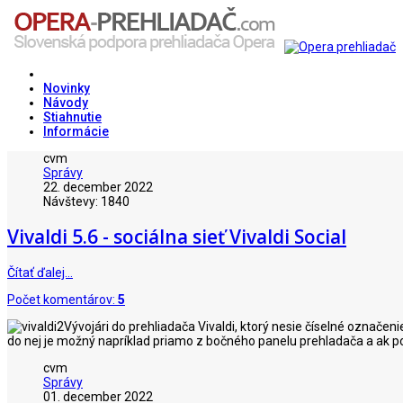
Novinky
Návody
Stiahnutie
Informácie
cvm
Správy
22. december 2022
Návštevy: 1840
Vivaldi 5.6 - sociálna sieť Vivaldi Social
Čítať ďalej…
Počet komentárov:
5
Vývojári do prehliadača Vivaldi, ktorý nesie číselné označeni
do nej je možný napríklad priamo z bočného panelu prehladača a ak pou
cvm
Správy
01. december 2022