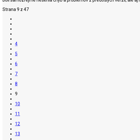
Strana 9 z 47
4
5
6
7
8
9
10
11
12
13