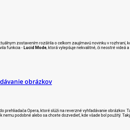
tuálnym zostavením rozšírila o celkom zaujímavú novinku v rozhraní, kde 
ila funkcia -
Lucid Mode
, ktorá vylepšuje nekvalitné, či neostré videá a
ľadávanie obrázkov
do prehliadača Opera, ktoré slúži na reverzné vyhľadávanie obrázkov. Tá
čo k nemu podobné alebo sa chcete dozvedieť, kde všade bol použitý. T