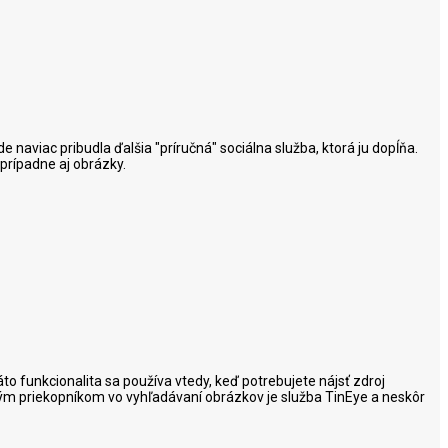
naviac pribudla ďalšia "príručná" sociálna služba, ktorá ju dopĺňa.
 prípadne aj obrázky.
to funkcionalita sa používa vtedy, keď potrebujete nájsť zdroj
akým priekopníkom vo vyhľadávaní obrázkov je služba TinEye a neskôr