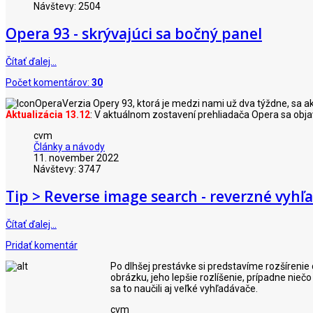
Návštevy: 2504
Opera 93 - skrývajúci sa bočný panel
Čítať ďalej…
Počet komentárov:
30
Verzia Opery 93, ktorá je medzi nami už dva týždne, sa ak
Aktualizácia 13.12
: V aktuálnom zostavení prehliadača Opera sa objav
cvm
Články a návody
11. november 2022
Návštevy: 3747
Tip > Reverse image search - reverzné vyh
Čítať ďalej…
Pridať komentár
Po dlhšej prestávke si predstavíme rozšírenie 
obrázku, jeho lepšie rozlíšenie, prípadne nie
sa to naučili aj veľké vyhľadávače.
cvm