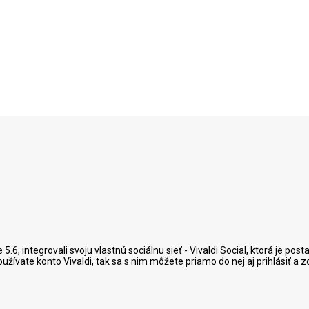
e 5.6, integrovali svoju vlastnú sociálnu sieť - Vivaldi Social, ktorá je 
žívate konto Vivaldi, tak sa s nim môžete priamo do nej aj prihlásiť a z