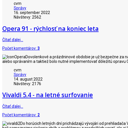
cvm
Správy
16. september 2022
Návštevy: 2562
Opera 91 - rýchlosť na koniec leta
Čítať ďalej…
Počet komentárov:
3
Dovolenkové a prázdninové obdobie je už bezpečne za nami
alebo správaním a taktiež bolo nutné implementovať dôležitú opravu C
cvm
Správy
14. august 2022
Návštevy: 2176
Vivaldi 5.4 - na letné surfovanie
Čítať ďalej…
Počet komentárov:
2
Do horúcich letných dní prichádzajú vývojári od prehliadača 
boli samozrejme riešenia chýb a problémov z predošlých verzií, ale a