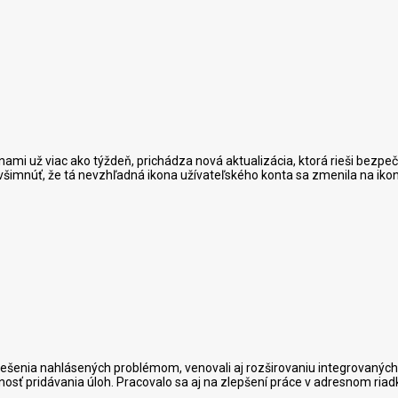
 nami už viac ako týždeň, prichádza nová aktualizácia, ktorá rieši bezp
hli všimnúť, že tá nevzhľadná ikona užívateľského konta sa zmenila na i
m riešenia nahlásených problémom, venovali aj rozširovaniu integrovaných
sť pridávania úloh. Pracovalo sa aj na zlepšení práce v adresnom riadk