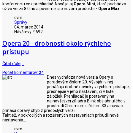
konferenciu cez prehliadač. Nová je aj
Opera Mini
, ktorá prichádza
už vo verzii 8.0 no a povieme si o novom produkte
- Opera Max
.
cvm
Správy
04. marec 2014
Návštevy: 9692
Opera 20 - drobnosti okolo rýchleho
prístupu
Čítať ďalej…
Počet komentárov:
24
Dnes vychádza nová verzia Opery s
poradovým číslom 20. Vývojári v nej
prinášajú drobné novinky v rýchlom prístupe,
presnejšie v jeho nastavení, či v lište
záložiek. Prehliadač je postavený na
najnovšej verzií jadra Blink obsiahnutého v
prostredí Chromium s číslom 33 a naviac
prináša opravy chýb z predošlých verzií.
Taktiež, v pokročilých a rozšírených nastaveniach pribudli nové
nastavenia...
cvm