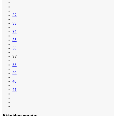
32
33
34
35
36
37
38
39
40
41
Aktuálne verzie: