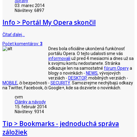
Správy
03. marec 2014
Návštevy: 6897
Info > Portál My Opera skončil
Čítať ďalej…
Počet komentárov:
3
Dnes bola oficiálne ukončená funkčnosť
portálu Opera. O tejto udalosti sme vás
informovali
už pred 4 mesiacmi a dnes už sa
k svojmu kontu nedostanete. Stránka
odkazuje len na samostatné
fórum Opery
a
blogy o novinkách -
NEWS
, vývojových
verziách -
DESKTOP
, mobilných verziách -
MOBILE
, či bezpečnosti -
SECURITY
. Samozrejme nechýbajú odkazy
na Twitter, Facebook, či Google+, kde sa dozviete o novinkách.
cvm
Články a návody
15. február 2014
Návštevy: 9314
Tip > Bookmarks - jednoduchá správa
záložiek