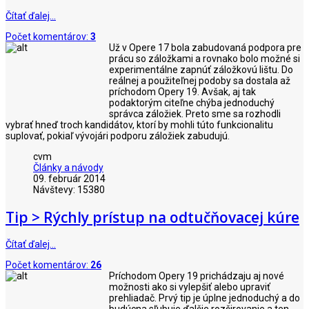
Čítať ďalej…
Počet komentárov:
3
Už v Opere 17 bola zabudovaná podpora pre
prácu so záložkami a rovnako bolo možné si
experimentálne zapnúť záložkovú lištu. Do
reálnej a použiteľnej podoby sa dostala až
príchodom Opery 19. Avšak, aj tak
podaktorým citeľne chýba jednoduchý
správca záložiek. Preto sme sa rozhodli
vybrať hneď troch kandidátov, ktorí by mohli túto funkcionalitu
suplovať, pokiaľ vývojári podporu záložiek zabudujú.
cvm
Články a návody
09. február 2014
Návštevy: 15380
Tip > Rýchly prístup na odtučňovacej kúre
Čítať ďalej…
Počet komentárov:
26
Príchodom Opery 19 prichádzaju aj nové
možnosti ako si vylepšiť alebo upraviť
prehliadač. Prvý tip je úplne jednoduchý a do