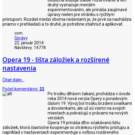
budúcna sľubuje ďalšie rozširovanie a ten
druhý vyznačuje menším
experimentovaním, ale prináša zaujímavé
úpravy nielen pre stránku s rýchlym
prístupom. Rozdiel medzi oboma riešeniami je, že prvé sa nachádza
priamo v prehliadači a to druhé, je potrebne stiahnuť a aplikovať.
cvm
Správy
22. január 2014
Návštevy: 14774
Opera 19 - lišta záložiek a rozšírené
nastavenia
Čítať ďalej…
Počet komentárov:
22
Po trošku dlhšom čakaní, prichádza v úvode
roka 2014 nová verzia Opery s poradovým
číslom 19. Vývoj bol trošku brzdení sviatkami
a dovolenkami, ale už sú všetci na svojich
miestach a pokračujú s prácami na nových
verziách.
Opera 19 prináša dlho-očakávanú lištu
záložiek, ktorá čiastočne kooperuje so stránkou rýchleho prístupu a
napríklad v nastaveniach experimentuje s voľbou rozšíreného