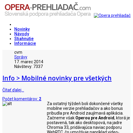
Novinky
Návody
Stiahnutie
Informácie
cvm
Správy
17. marec 2014
Návštevy: 7337
Info > Mobilné novinky pre všetkých
Čítať ďalej…
Počet komentárov:
2
Za ostatný týždeň boli dokončené všetky
mobilne verzie prehliadačov a ako bonus
pribudla pre Android zaujímavá aplikácia.
Začneme však
Operou pre Android
, ktorá je
postavená, tak ako desktopová, na jadre
Chromia 33, pridávajúca naviac podporu
WebRTC, čo umožňuje napríklad video-