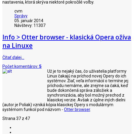
nastavenia, ktorá skrýva niektoré pokročilé voľby.
cvm
Správy
05. január 2014
Návštevy: 11307
Info > Otter browser - klasická Opera ožíva
na Linuxe
Čítať ďalej…
Počet komentárov:
5
Už je to nejaký čas, čo užívatelia platformy
Linux čakajú na príchod novej Opery do ich
systémov. Žiaľ, veľa informácií o termíne jej
príchodu nemáme, ale zrejme sa čaká, keď
bude dokončená správa záložiek a
synchronizácia, aby bol možný prechod z
klasickej verzie. Avšak z úplne iných dielni
(autor je Poliak) vzniká kópia klasickej Opery s modulárnym
systémom funkcií pod názvom -
Otter browser
.
Strana 37 z 47