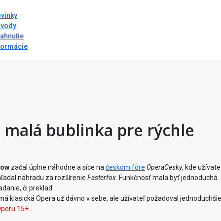
vinky
vody
iahnutie
formácie
 malá bublinka pre rýchle
dow
začal úplne náhodne a síce na
českom fóre
OperaCesky
, kde užívate
ľadal náhradu za rozšírenie
Fasterfox
. Funkčnosť mala byť jednoduchá.
danie, či preklad.
 má klasická Opera už dávno v sebe, ale užívateľ požadoval jednoduchši
Operu 15+.