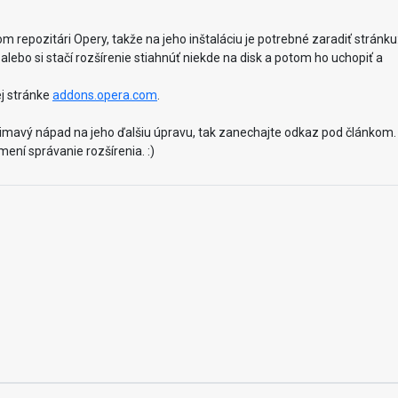
om repozitári Opery, takže na jeho inštaláciu je potrebné zaradiť stránku
ebo si stačí rozšírenie stiahnúť niekde na disk a potom ho uchopiť a
ej stránke
addons.opera.com
.
jimavý nápad na jeho ďalšiu úpravu, tak zanechajte odkaz pod článkom.
ení správanie rozšírenia. :)