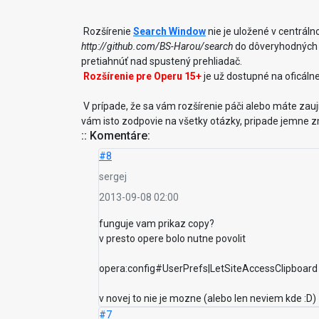
Rozšírenie
Search Window
nie je uložené v centráln
http://github.com/BS-Harou/search
do dôveryhodných al
pretiahnúť nad spustený prehliadač.
Rozšírenie pre Operu 15+
je už dostupné na oficáln
V prípade, že sa vám rozšírenie páči alebo máte zau
vám isto zodpovie na všetky otázky, pripade jemne zm
:: Komentáre:
#8
sergej
2013-09-08 02:00
funguje vam prikaz copy?
v presto opere bolo nutne povolit
opera:config#UserPrefs|LetSiteAccessClipboard
v novej to nie je mozne (alebo len neviem kde :D)
#7