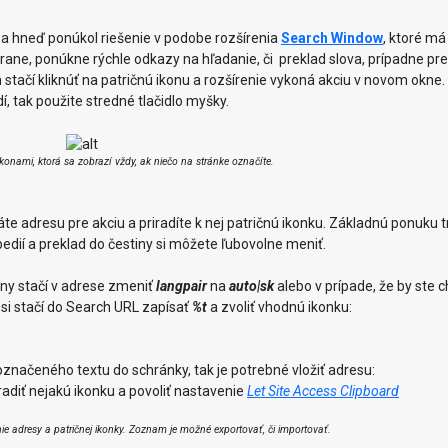
a hneď ponúkol riešenie v podobe rozšírenia
Search Window
, ktoré má
rane, ponúkne rýchle odkazy na hľadanie, či preklad slova, prípadne pr
 stačí kliknúť na patričnú ikonu a rozšírenie vykoná akciu v novom okne.
, tak použite stredné tlačidlo myšky.
nami, ktorá sa zobrazí vždy, ak niečo na stránke označíte.
e adresu pre akciu a priradíte k nej patričnú ikonku. Základnú ponuku 
ipedií a preklad do čestiny si môžete ľubovolne meniť.
iny stačí v adrese zmeniť
langpair
na
auto|sk
alebo v prípade, že by ste c
k si stačí do Search URL zapísať
%t
a zvoliť vhodnú ikonku:
označeného textu do schránky, tak je potrebné vložiť adresu:
iradiť nejakú ikonku a povoliť nastavenie
Let Site Access Clipboard
e adresy a patričnej ikonky. Zoznam je možné exportovať, či importovať.