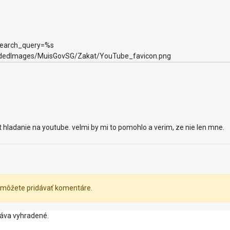
search_query=%s
oadedImages/MuisGovSG/Zakat/YouTube_favicon.png
hladanie na youtube. velmi by mi to pomohlo a verim, ze nie len mne.
môžete pridávať komentáre.
ráva vyhradené.