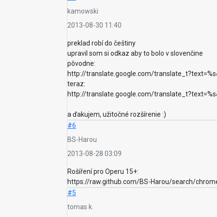
kamowski
2013-08-30 11:40
preklad robí do češtiny
upravil som si odkaz aby to bolo v slovenčine
pôvodne:
http://translate.google.com/translate_t?text=
teraz:
http://translate.google.com/translate_t?text=
a ďakujem, užitočné rozšírenie :)
#6
BS-Harou
2013-08-28 03:09
Rošíření pro Operu 15+:
https://raw.github.com/BS-Harou/search/chrom
#5
tomas k.