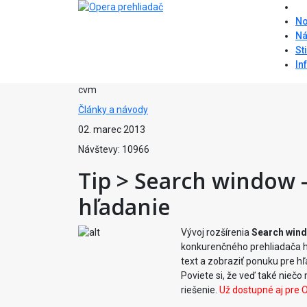
No
Ná
St
In
cvm
Články a návody
02. marec 2013
Návštevy: 10966
Tip > Search window -
hľadanie
Vývoj rozšírenia
Search win
konkurenčného prehliadača h
text a zobraziť ponuku pre hľa
Poviete si, že veď také niečo
riešenie.
Už dostupné aj pre 