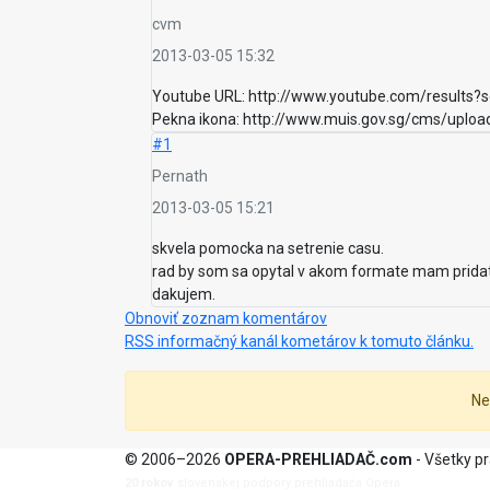
cvm
2013-03-05 15:32
Youtube URL: http://www.youtube.com/results?
Pekna ikona: http://www.muis.gov.sg/cms/upl
#1
Pernath
2013-03-05 15:21
skvela pomocka na setrenie casu.
rad by som sa opytal v akom formate mam pridat 
dakujem.
Obnoviť zoznam komentárov
RSS informačný kanál kometárov k tomuto článku.
Ne
© 2006–2026
OPERA-PREHLIADAČ.com
- Všetky p
20 rokov
slovenskej podpory prehliadača Opera.