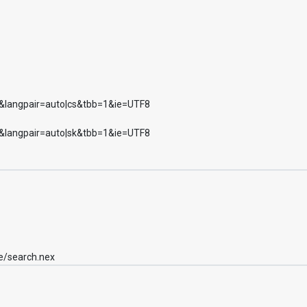
%s&langpair=auto|cs&tbb=1&ie=UTF8
%s&langpair=auto|sk&tbb=1&ie=UTF8
e/search.nex