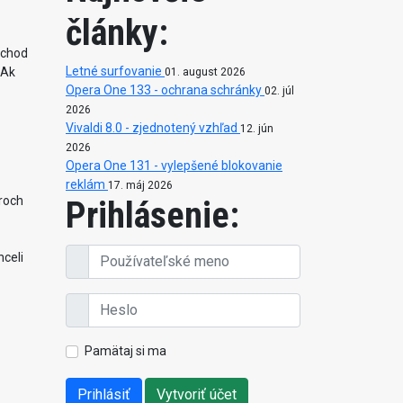
články:
echod
Letné surfovanie
 Ak
01. august 2026
Opera One 133 - ochrana schránky
02. júl
2026
Vivaldi 8.0 - zjednotený vzhľad
12. jún
2026
Opera One 131 - vylepšené blokovanie
reklám
17. máj 2026
troch
Prihlásenie:
hceli
Pamätaj si ma
Prihlásiť
Vytvoriť účet