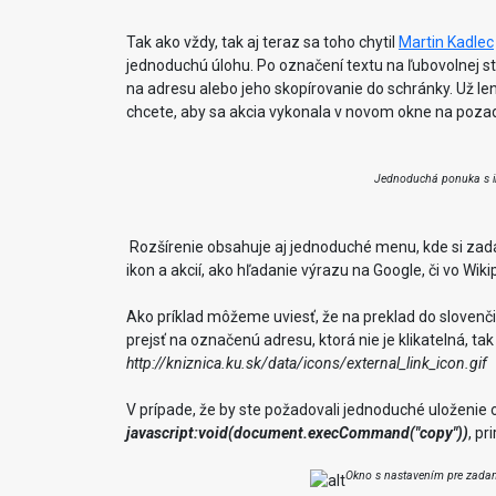
Tak ako vždy, tak aj teraz sa toho chytil
Martin Kadlec
jednoduchú úlohu. Po označení textu na ľubovolnej st
na adresu alebo jeho skopírovanie do schránky. Už len
chcete, aby sa akcia vykonala v novom okne na pozadí
Jednoduchá ponuka s iko
Rozšírenie obsahuje aj jednoduché menu, kde si zadát
ikon a akcií, ako hľadanie výrazu na Google, či vo Wik
Ako príklad môžeme uviesť, že na preklad do slovenč
prejsť na označenú adresu, ktorá nie je klikatelná, ta
http://kniznica.ku.sk/data/icons/external_link_icon.gif
V prípade, že by ste požadovali jednoduché uloženie 
javascript:void(document.execCommand("copy"))
, pr
Okno s nastavením pre zadani