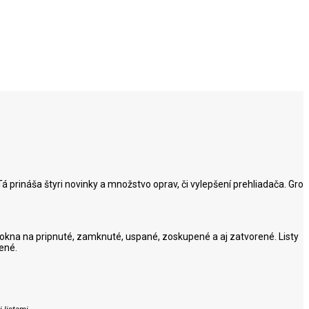
á prináša štyri novinky a množstvo oprav, či vylepšení prehliadača. Gro
 okna na pripnuté, zamknuté, uspané, zoskupené a aj zatvorené. Listy
ené.
 listami.