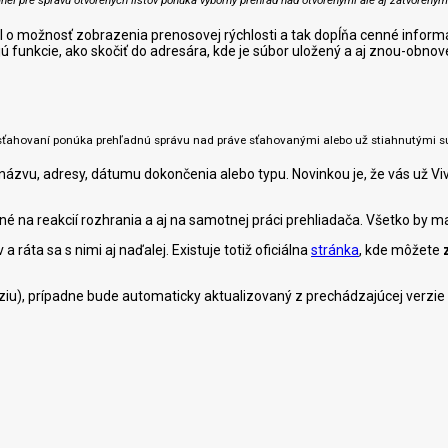
l o možnosť zobrazenia prenosovej rýchlosti a tak dopĺňa cenné informá
 funkcie, ako skočiť do adresára, kde je súbor uložený a aj znou-obno
sťahovaní ponúka prehľadnú správu nad práve sťahovanými alebo už stiahnutými s
názvu, adresy, dátumu dokončenia alebo typu. Novinkou je, že vás už Vi
né na reakcií rozhrania a aj na samotnej práci prehliadača. Všetko by ma
ráta sa s nimi aj naďalej. Existuje totiž oficiálna
stránka
, kde môžete
rziu), prípadne bude automaticky aktualizovaný z prechádzajúcej verzie