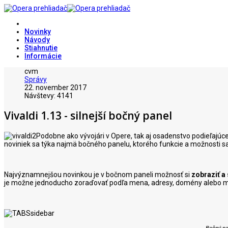
Novinky
Návody
Stiahnutie
Informácie
cvm
Správy
22. november 2017
Návštevy: 4141
Vivaldi 1.13 - silnejší bočný panel
Podobne ako vývojári v Opere, tak aj osadenstvo podieľajúce 
noviniek sa týka najmä bočného panelu, ktorého funkcie a možnosti sa z
Najvýznamnejšou novinkou je v bočnom paneli možnosť si
zobraziť a
je možne jednoducho zoraďovať podľa mena, adresy, domény alebo manu
Bočný pa