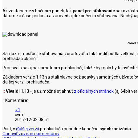
Ak zostaneme v bočnom paneli, tak
panel pre sťahovanie
sa rozrásto
dátume a čase pridania a zároveň aj dokončenia sťahovania. Nechýbajú
Panel 
Samozrejmosťou je sťahovania zoraďovať a tak triediť podľa veľkosti, 
prehliadač ukončiť.
Pracovalo sa aj na samotnom prehliadači, takže by malo by to byť citel
Základom verzie 1.13 sa stali hlavne požiadavky samotných užívateľov a 
ďalšej verzii prehliadača.
::
Vivaldi 1.13
- je už možné stiahnuť
z oficiálnych stránok
(aj 64bit ve
:: Komentáre:
#1
cvm
2017-12-02 08:51
Psst, v
ďalšej verzií
prehliadača pribudne konečne
synchronizácia
.
Obnoviť zoznam komentárov