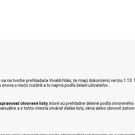
sa na tvorbe prehliadača Vivaldi hlási, že majú dokončenú verziu 1.13. T
nova o niečo rozšírili a to najmä podľa želaní užívateľov...
 spravovať otvorené listy
, ktoré sú prehľadne delené podľa otvoreného
álne a z tohto miesta otvárať ďalšie listy, okna alebo obnoviť zatvor
nel pre správu otvorených listov ponúka výborný prehľad nad otvorenými ale aj zatvorenými