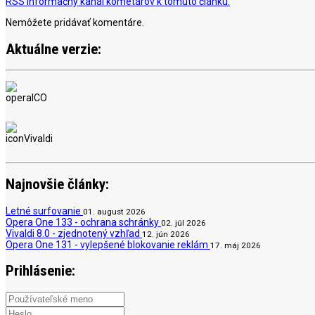
RSS informačný kanál kometárov k tomuto článku.
Nemôžete pridávať komentáre.
Aktuálne verzie:
Najnovšie články:
Letné surfovanie
01. august 2026
Opera One 133 - ochrana schránky
02. júl 2026
Vivaldi 8.0 - zjednotený vzhľad
12. jún 2026
Opera One 131 - vylepšené blokovanie reklám
17. máj 2026
Prihlásenie: