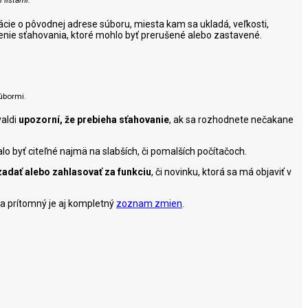
cie o pôvodnej adrese súboru, miesta kam sa ukladá, veľkosti,
venie sťahovania, ktoré mohlo byť prerušené alebo zastavené.
úbormi.
valdi
upozorní, že prebieha sťahovanie
, ak sa rozhodnete nečakane
lo byť citeľné najmä na slabších, či pomalších počítačoch.
zadať alebo zahlasovať za funkciu
, či
novinku, ktorá sa má objaviť v
 a prítomný je aj kompletný
zoznam zmien
.