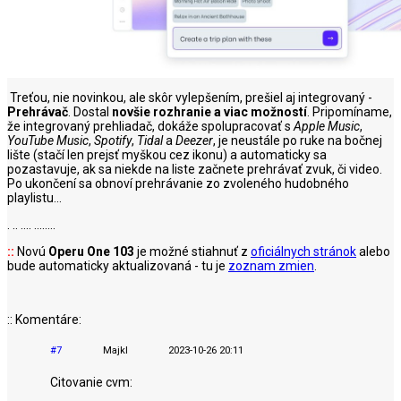
Treťou, nie novinkou, ale skôr vylepšením, prešiel aj integrovaný -
Prehrávač
. Dostal
novšie rozhranie a viac možností
. Pripomíname,
že integrovaný prehliadač, dokáže spolupracovať s
Apple Music
,
YouTube Music
,
Spotify
,
Tidal
a
Deezer
, je neustále po ruke na bočnej
lište (stačí len prejsť myškou cez ikonu) a automaticky sa
pozastavuje, ak sa niekde na liste začnete prehrávať zvuk, či video.
Po ukončení sa obnoví prehrávanie zo zvoleného hudobného
playlistu...
. .. .... ........
::
Novú
Operu One 103
je možné stiahnuť z
oficiálnych stránok
alebo
bude automaticky aktualizovaná - tu je
zoznam zmien
.
:: Komentáre:
#7
Majkl
2023-10-26 20:11
Citovanie cvm: