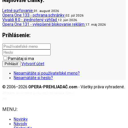
Letné surfovanie
01. august 2026
Opera One 133 - ochrana schránky
02. júl 2026
Vivaldi 8.0 - zjednotený vzhľad
12. jún 2026
Opera One 131 - vylepšené blokovanie reklám
17. máj 2026
Prihlásenie:
Pamätaj si ma
Vytvoriť účet
Prihlásiť
Nepamätáte si používateľské meno?
Nepamätáte si heslo?
© 2006–2026
OPERA-PREHLIADAČ.com
- Všetky práva vyhradené.
20 rokov
slovenskej podpory prehliadača Opera.
[✉]
admin@opera-prehliadac.com
MENU:
Novinky
Návody