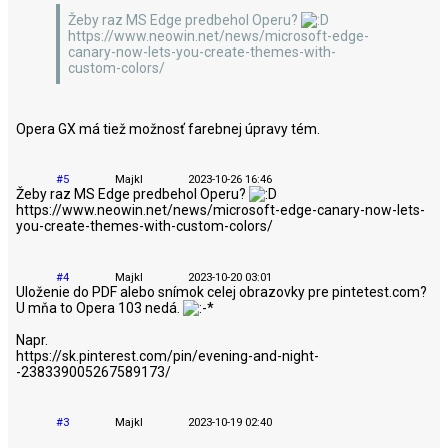
Žeby raz MS Edge predbehol Operu?
https://www.neowin.net/news/microsoft-edge-
canary-now-lets-you-create-themes-with-
custom-colors/
Opera GX má tiež možnosť farebnej úpravy tém.
#5
Majkl
2023-10-26 16:46
Žeby raz MS Edge predbehol Operu?
https://www.neowin.net/news/microsoft-edge-canary-now-lets-
you-create-themes-with-custom-colors/
#4
Majkl
2023-10-20 03:01
Uloženie do PDF alebo snímok celej obrazovky pre pintetest.com?
U mňa to Opera 103 nedá.
Napr.
https://sk.pinterest.com/pin/evening-and-night-
-238339005267589173/
#3
Majkl
2023-10-19 02:40