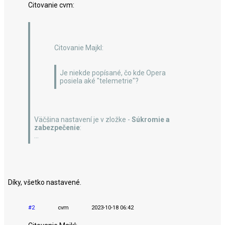
Citovanie cvm:
Citovanie Majkl:
Je niekde popísané, čo kde Opera
posiela aké "telemetrie"?
Väčšina nastavení je v zložke -
Súkromie a
zabezpečenie
:
...
Díky, všetko nastavené.
#2
cvm
2023-10-18 06:42