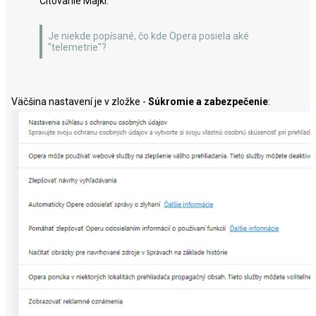
Citovanie Majkl:
Je niekde popísané, čo kde Opera posiela aké
"telemetrie"?
Väčšina nastavení je v zložke -
Súkromie a zabezpečenie
: