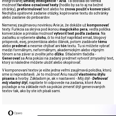
integrovanej
umelej inteligencie - Aria
. Tá dostala do vienka
možnosť
farebne označovať texty
(hodilo by sa to aj na bežné
stránky),
preformulovať
text alebo ho
znova použiť v konverzácií
.
Nechýba opätovné zadanie otázky, kopírovanie textu do schránky
alebo zaslanie do pinboardov.
Nemenej zaujímavou novinkou Arie je, že dokáže už
komponovať
texty. Funkcia sa skrýva pod ikonou
magického pera
, vedľa políčka
konverzácie a prináša možnosť
vytvoriť text podľa zadania
. Na
začiatku si vyberiete
úlohu
, či to má byť napríklad email, blogový
príspevok, esej, prezentácia alebo článok, potom zadávate
tému
alebo
predmet
a nesmie chýbať ani
tón
textu. Tu si môžete vybrať
medzi formálnym, neformálnym, akademickým alebo vtipným
tónom a na záver si zvolíte jeho
dĺžku
. Stlačením tlačidla -
Generovať
sa Aria pokúsi na zadaný predmet vytvoriť zmyselný text,
ktorý si následne môžete uložiť alebo skopírovať.
V komponovaní textov je ešte jedna veľmi zaujímavá položka, ktorú
sme si nepredstavili. Je to možnosť Ariu naučiť
vlastnému štýlu
písania
a tvorby. Základom je, ak v nastavení -
Môj štýl
-
Definovať
môj vlastný štýl
, napíšete tri odpovede na zadania, ktoré Aria
požaduje a na základe nich sa pokúsi zmeniť štýl generovaných
textov tak, ako by ste ich písali sami.