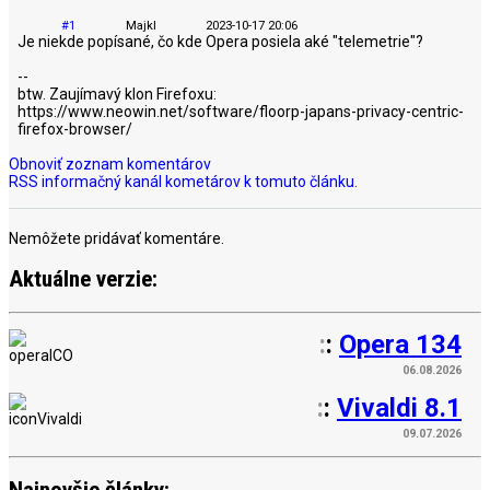
#1
Majkl
2023-10-17 20:06
Je niekde popísané, čo kde Opera posiela aké "telemetrie"?
--
btw. Zaujímavý klon Firefoxu:
https://www.neowin.net/software/floorp-japans-privacy-centric-
firefox-browser/
Obnoviť zoznam komentárov
RSS informačný kanál kometárov k tomuto článku.
Nemôžete pridávať komentáre.
Aktuálne verzie:
:
:
Opera 134
06.08.2026
:
:
Vivaldi 8.1
09.07.2026
Najnovšie články: