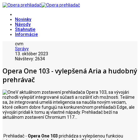
Novinky
Návody
Stiahnutie
Informácie
cvm
Správy
13. október 2023
Návštevy: 2634
Opera One 103 - vylepšená Aria a hudobný
prehrávač
V aktuálnom zostavení prehliadača Opera 103, sa vývojári
rozhodli vylepšiť integrované súčasti a rozšíriť ich možnosti. Tešíme
sa, že integrovaná umelá inteligencia sa naučila novým veciam,
ktoré celkom dobre fungujú na konkurenčnom prehliadači Edge, ale
vývojári pridali k tomu aj vlastné nápady. Prehliadač beží na
aktuálnom zostavení Chromium 117...
Prehliadač -
Opera One 103
prichádza s vylepšenou funkciou