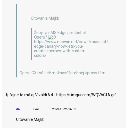
Citovanie Majkl:
Žeby raz MS Edge predbehol
Operu?
https://www.neowin.net/news/microsoft-
edge-canary-now-lets-you-
create-themes-with-custom-
colors/
Opera GX má tiež možnosť farebnej úpravy tém.
Jj. fajne to má aj Vivaldi 6.4 - https://i.imgur.com/WQVbCfA.gif
#6
cvm
2023-10-26 16:53
Citovanie Majkl: